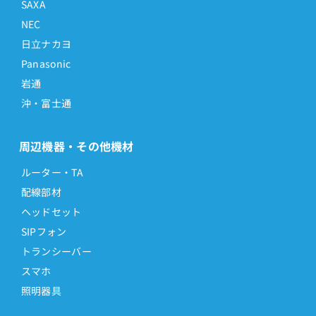
SAXA
EPNIP2-PS-SET<>
NEC
EPNIP-PS
日立ナカヨ
EP-PHONE(D20)
Panasonic
岩通
EP-PHONE(S)
沖・富士通
EP-PHONE(S10)
EP-PHONE(S5)
周辺機器・その他機材
E-VX-DHA(露出：枠有り)
ルーター・TA
E-VX-DHB(埋込：枠無し)
配線部材
EX-12LPFTEL-(1)
ヘッドセット
EX-12LTEL-(1)
SIPフォン
E-ドアホンD(C)
トランシーバー
スマホ
E-ドアホンPL(C)
照明器具
E-ドアホンPL(H)