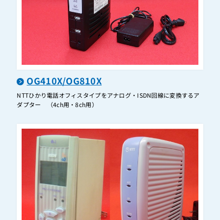
BX2-AME-(1)
BX2-ARM-(1)(K)
BX2-ARM-(1)(W)
BX2-ARPTEL-(1)(K)
BX2-ARPTEL-(1)(W)
OG410X/OG810X
BX2-BRU-(1)
NTTひかり電話オフィスタイプをアナログ・ISDN回線に変換するア
BX2-CCLTEL-(1)(K)
ダプター （4ch用・8ch用）
BX2-CCLTEL-(1)(W)
BX2-DHCU-(1)
BX2-ICOU-(1)
BX2-IME-(1)
BX2-IRM-(1)(K)
BX2-IRM-(1)(W)
BX2-IRPTEL-(1)(K)