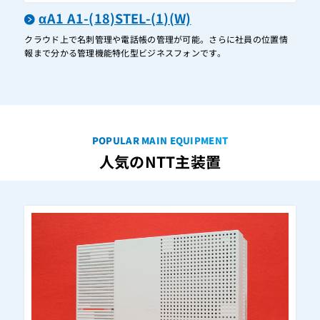
αA1 A1-(18)STEL-(1)(W)
A1-VADP-(1)
クラウド上で名刺管理や電話帳の管理が可能。さらに社員の位置情
A1-WL-AP-(1)
報まで分かる管理機能特化型ビジネスフォンです。
A1メディアIP電話機用(電話機壁掛用品)
A1-主装置S卓上用品
A1-給電HUBマグネット-(1)
POPULAR MAIN EQUIPMENT
A1-給電HUB壁掛け用品-(1)
人気のNTT主装置
A1-給電アダプター-(1)
ABS-ACL-PS(1)(K)+ABS-ACL-BCS(1)(K)
ABS-ACL-PS(1)(W)+ABS-ACL-BCS(1)(W)
ABS-ACL-PS(2)(K)+ABS-ACL-BCS(2)(K)
ABS-ACL-PS(2)(K)+ABS-ACL-SCS(2)(K)
ABS-ACL-PS(2)(W)+ABS-ACL-BCS(2)(W)
ABS-ACL-PS(2)(W)+ABS-ACL-SCS(2)(W)