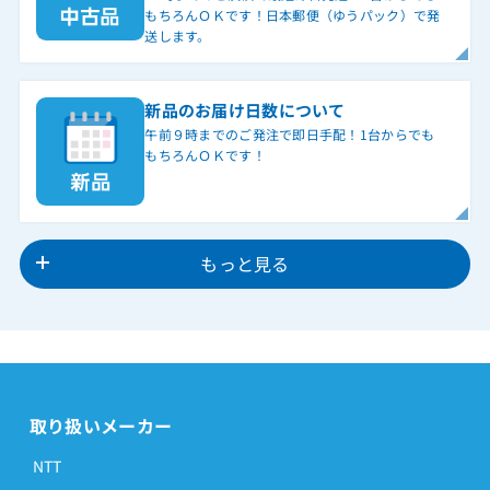
DN-C400NC
もちろんＯＫです！日本郵便（ゆうパック）で発
送します。
EC-11
EC-13
新品のお届け日数について
E-DHCU-B
午前９時までのご発注で即日手配！1台からでも
EN2-M(OG)-MC3
もちろんＯＫです！
EN2-M(OG)-VMC3
EN-M(BK)-MC3
EN-M(BK)-VMC3
もっと見る
EPH01-D8PSS
EPH01-D8PSWS<>
EPH-24ETHC()
EPH-24ETPI(1)
取り扱いメーカー
EPH-24ETSD(1)
NTT
EPH-D6PS2S(2)