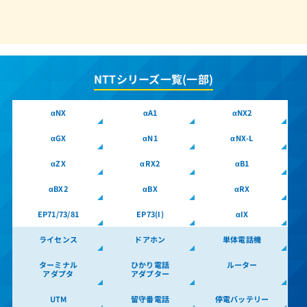
A1-(24)IPFSTEL-(1)(W)
A1-(24)IPFSTEL-(2)(K)
A1-(24)IPFSTEL-(2)(W)
NTTシリーズ一覧(一部)
A1-(24)IPFSTEL-(B1)(K)
A1-(24)IPFSTEL-(B1)(W)
αNX
αA1
αNX2
A1-(24)IPTEL-(1)(K)
αGX
αN1
αNX-L
A1-(24)IPTEL-(1)(W)
αZX
αRX2
αB1
A1-(24)IPTEL-(1)(W)（ひかりクラウド対応IP用）
αBX2
αBX
αRX
A1-(24)STEL-(1)(K)
EP71/73/81
EP73(I)
αIX
A1-(24)STEL-(1)(W)
ライセンス
ドアホン
単体電話機
A1-(24)STEL-(2)(K)
A1-(24)STEL-(2)(W)
ターミナル
ひかり電話
ルーター
アダプタ
アダプター
A1-(24)WPIPTEL-(1)(W)
UTM
留守番電話
停電バッテリー