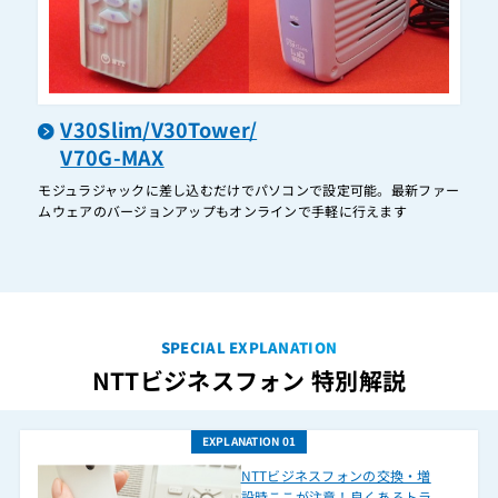
BX2-IRPTEL-(1)(W)
BX2-ME-(1)
BX2-PCU-(1)
V30Slim/V30Tower/
BX2-STEL-(1)(K)
V70G-MAX
BX2-STEL-(1)(W)
モジュラジャックに差し込むだけでパソコンで設定可能。最新ファー
BXⅡ-アナログコードレス電話機取扱説明書-(1)
ムウェアのバージョンアップもオンラインで手軽に行えます
BXⅡ-留守番停電電話機取扱説明書-(1)
BX-ACL-PS-(1)(K)+BX-ACL-CS-(1)(K)（BX-ACL-SET-(1)(K)）
BX-ACL-PS-(1)(W)+BX-ACL-CS-(1)(W)（BX-ACL-SET-(1)(W)）
SPECIAL EXPLANATION
BX-ACOU-(1)
NTTビジネスフォン 特別解説
BX-AME-(1)
BX-ARM-(1)(K)
EXPLANATION 01
BX-ARM-(1)(W)
NTTビジネスフォンの交換・増
BX-ARPTEL-(1)(K)
設時ここが注意！良くあるトラ