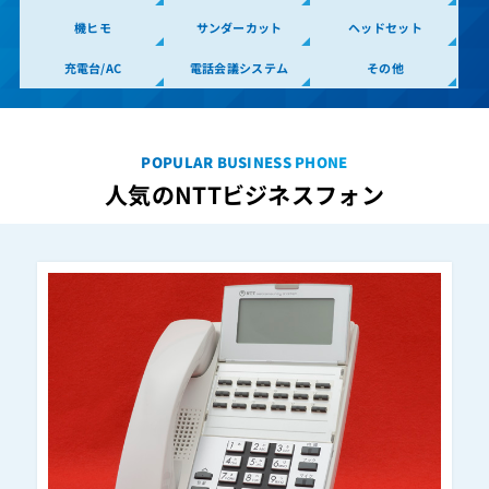
A1-(24)WPSTEL-(1)(W)
機ヒモ
サンダーカット
ヘッドセット
A1-(36)CCLIPTEL-(1)(K)
充電台/AC
電話会議システム
その他
A1-(36)CCLIPTEL-(1)(W)
A1-(36)CCLSTEL-(1)(K)
A1-(36)CCLSTEL-(1)(W)
POPULAR BUSINESS PHONE
A1-(36)IPTEL-(1)(K)
人気のNTTビジネスフォン
A1-(36)IPTEL-(1)(W)
A1-(36)STEL-(1)(K)
A1-(36)STEL-(1)(W)
A1-(36)STEL-(2)(K)
A1-(36)STEL-(2)(W)
A1-(5)CTIC-LICENSE-(1)
A1-(5)SPMLT-LICENSE-(1)
A1-(8)POLHUB-(1)