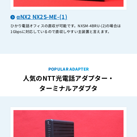
AX-ARPBTEL(1)(K)
AX-ARPBTEL(1)(W)
αNX2 NX2S-ME-(1)
AX-BTEL(1)(K)
ひかり電話オフィスの直収が可能です。NXSM-4BRU-(2)の場合は
1Gbpsに対応しているので直収しやすい主装置と言えます。
AX-BTEL(1)(W)
AX-CRBTEL(1)(W)
AX-DHCU-B-(1)
AX-IRMBTEL(1)(K)
POPULAR ADAPTER
AX-IRMBTEL(1)(W)
人気のNTT光電話アダプター・
AX-IRPBTEL(1)(W)
ターミナルアダプタ
AX-UNITBOX-(1)
AX-VIADP(1)
B1-AME-(1)
B1-AME-(2)
B1-ARM-(1)(K)