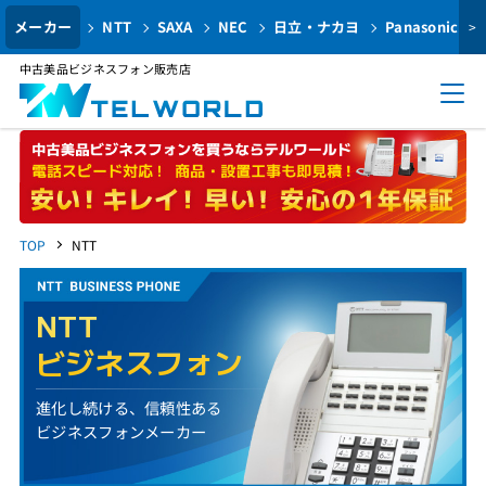
メーカー
NTT
SAXA
NEC
日立・ナカヨ
Panasonic
>
中古美品ビジネスフォン販売店
TOP
NTT
NTT
ビジネスフォン
進化し続ける、信頼性ある
ビジネスフォンメーカー