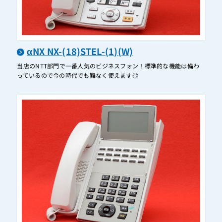
A1-10SU-(1)
A1-1ICOGW-(1)
A1-2ACOGW-(1)
αNX NX-(18)STEL-(1)(W)
A1-8SLU-(1)
当店のNTT部門で一番人気のビジネスフォン！標準的な機能は備わ
A1-8VMGW-(1)
っているので今の時代でも難なく使えます◎
A1-BRGW-(1)
A1-DCL-IP(3)CS-(1)(M)
A1-DCL-IP(3)CS-(1)(S)
A1-DCL-PS-(1)(K)
A1-DCL-PS-(1)(W)
A1-DCL-S(3)CS-(1)(M)
A1-DCL-S(3)CS-(1)(S)
A1-DECL-PS-(1)(W)+A1-DECL-CS-(1)(W)（A1-DECL-PSSET-(1)(W)）
A1-DECL-PS-(1)(W)+A1-DECL-IPCS-(1)(W)（A1-DECL-IPPSSET-(1)