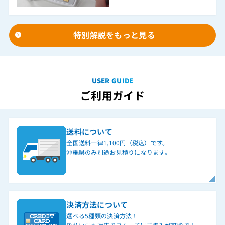
C-CDH(C)
C-CDH(H)
特別解説をもっと見る
C-CDH2-(1)(C)
C-CDH2-(1)(H)
C-CDH2用取付台(左右30度)-C
USER GUIDE
C-CDH2用取付台(左右30度)-H
ご利用ガイド
C-MTV(埋込)
C-MTV(露出)
送料について
CS壁掛用品(ZX・A1・NX・GX-DCL-3CS用)
全国送料一律1,100円（税込）です。
沖縄県のみ別途お見積りになります。
C-TVADP
CWA-100
CWA-200
決済方法について
CX-R30(MK)-M
選べる5種類の決済方法！
DCL-1CSM-(1)(H)