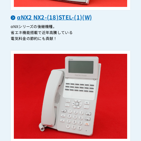
(W)）
A1-GW主装置P卓上用品‐(1)
αNX2 NX2-(18)STEL-(1)(W)
A1-GW主装置壁掛用品-(1)
αNXシリーズの後継機種。
省エネ機能搭載で近年高騰している
A1-GW主装置床置用品‐(1)
電気料金の節約にも貢献！
A1-IPCL-PS-(1)
A1-IPCONS-(1)
A1-IPSLAP-(1)
A1-LEGACYGW-(1)
A1-MEDIAIPTEL-(1)(K)
A1-MEP-(1)
A1-MES-(1)
A1-PSDGW-(1)
A1-REJU-(1)
A1-SSLAP-(1)