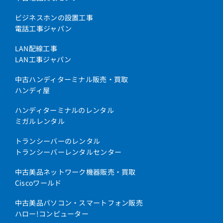
FX-RM(A)(1)(H)
ビジネスホンの設置工事
FX-RM(A)(1)(W)
電話工事ジャパン
FX-RM(I)(1)(H)
LAN配線工事
FX-RM(I)(1)(W)
LAN工事ジャパン
FX-RPTEL(A)(1)(H)
中古ハンディターミナル販売・買取
FX-RPTEL(A)(1)(W)
ハンディ屋
FX-RPTEL(I)(1)(H)
ハンディターミナルのレンタル
FX-RPTEL(I)(1)(W)
ミガルレンタル
FX-TELヒョウジュン-(1)(H)
トランシーバーのレンタル
トランシーバーレンタルセンター
FX-TELヒョウジュン-(1)(W)
FX主装置壁掛用品
中古美品ネットワーク機器販売・買取
Ciscoワールド
GX-(18)APFBTEL-(1)(K)
中古美品パソコン・スマートフォン販売
GX-(18)APFBTEL-(1)(W)
ハロー!コンピューター
GX-(18)APFBTEL-(2)(K)