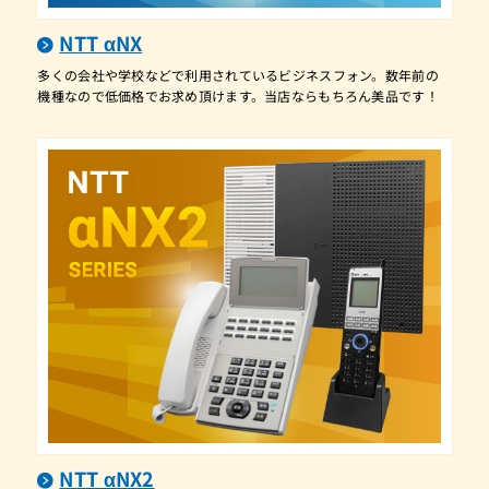
A1-(18)CCLSTEL-(B1)(W)
NTT αNX
A1-(18)IPTEL-(1)(K)
多くの会社や学校などで利用されているビジネスフォン。数年前の
機種なので低価格でお求め頂けます。当店ならもちろん美品です！
A1-(18)IPTEL-(1)(W)
A1-(18)RECSTEL-(B1)(K)
A1-(18)RECSTEL-(B1)(W)
A1-(18)STEL-(1)(K)
A1-(18)STEL-(1)(W)
A1-(18)STEL-(2)(K)
A1-(18)STEL-(2)(W)
A1-(18)STEL-(B1)(K)
A1-(18)STEL-(B1)(W)
A1-(20)SPMLT-LICENSE-(1)
A1-(24)APFIPTEL-(1)(K)
NTT αNX2