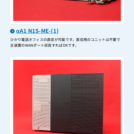
AT-D39SⅡ(DFC-2M）
AT-D39SⅡ(DFC-30M）
AT-D39SⅢ(DFC-30M）
αA1 N1S-ME-(1)
AT-D700
ひかり電話オフィスの直収が可能です。直収用のユニットは不要で
主装置のWANポート収容すればOKです。
AT-D750
AT-D760(FC-1M)
AT-D760(FC-2M)
AT-D760(FC-4M)
AT-D760(FC-8M)
AT-D770（HFC-30M）
AT-D770（HFC-60M）
AX-ARMBTEL(1)(K)
AX-ARMBTEL(1)(W)