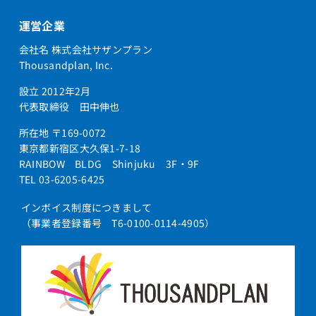
FX2-DCL-TEL(1)(H)
運営企業
FX2-DCL-TEL(1)(W)
会社名 株式会社サザンプラン
FX2-ME(1)
Thousandplan, Inc.
FX2-PCAP(1)
設立 2012年2月
FX2-RM(A)(1)(H)
代表取締役 田中伸也
FX2-RM(A)(1)(W)（美品保証なしB）
所在地 〒169-0072
東京都新宿区大久保1-7-18
FX2-RM(I)(1)(H)
RAINBOW BLDG Shinjuku 3F・9F
FX2-RM(I)(1)(W)（美品保証なしB）
TEL 03-6205-6425
FX2-RPTEL(A)(1)(H)
インボイス制度につきまして
FX2-RPTEL(A)(1)(W)（美品保証なしB）
（事業者登録番号 T6-0100-0114-4905）
FX2-RPTEL(I)(1)(H)
FX2-RPTEL(I)(1)(W)（美品保証なしB）
FX2-TELヒョウジュン(1)(H)
FX2-TELヒョウジュン(1)(W)（美品保証なしB）