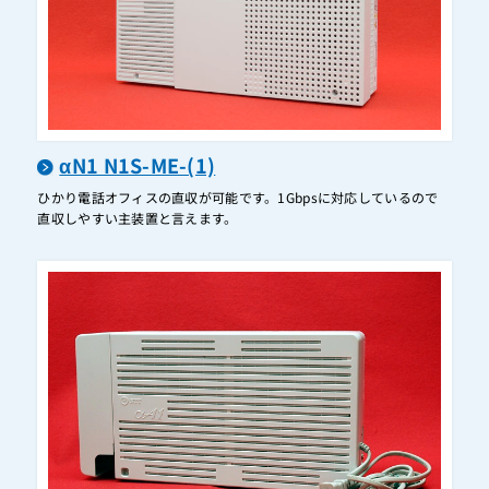
ABS-BPCAP-(1)
ABS-BSLAP(1)
ABS-PCAP(1)
ABS-SLAP(1)
ABS-SLAP(2)
αN1 N1S-ME-(1)
ABS-SSLAP(1)
ひかり電話オフィスの直収が可能です。1Gbpsに対応しているので
直収しやすい主装置と言えます。
AT-1000
AT-230IVR
AT-600
AT-D300
AT-D39R
AT-D39S(DFC-16M)
AT-D39S(DFC-2M)
AT-D39SⅡ(DFC-16M）