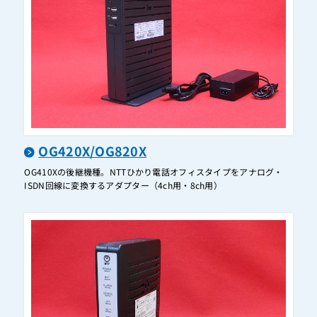
B1-ARM-(1)(W)
B1-IME-(1)
B1-IME-(2)
B1-ME-(1)
Biz Box FV-1000
Biz Box ルータ N1200
OG420X/OG820X
Biz Box ルータ N500
OG410Xの後継機種。NTTひかり電話オフィスタイプをアナログ・
Biz Box ルータ N58i
ISDN回線に変換するアダプター（4ch用・8ch用）
BX・VXRMA(電話機壁掛用品)
BX・VXS・RPB(電話機壁掛用品)
BX2-ACL-PS-(1)(K)+BX2-ACL-CS-(1)(K)（BX2-ACL-SET-(1)(K)）
BX2-ACL-PS-(1)(W)+BX2-ACL-CS-(1)(W)（BX2-ACL-SET-(1)(W)）
BX2-ACOU-(1)