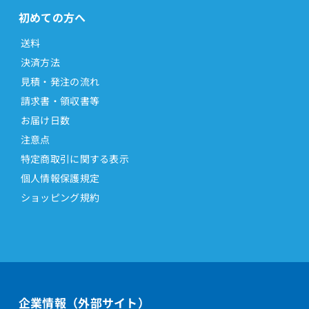
E-ドアホン-S(C)
初めての方へ
E-ドアホン-S(H)
送料
E-ドアホン-S2(C)
決済方法
E-ドアホン-S2(H)
見積・発注の流れ
E-ドアホンボックス(H)
請求書・領収書等
FG-100
お届け日数
FT50
注意点
特定商取引に関する表示
FT80bt
個人情報保護規定
FX2-COU(A)(1)
ショッピング規約
FX2-COU(I)(1)
FX2-COU(I)(2)
FX2-CRTEL(1)(W)（美品保証なしB）
FX2-DCL-CS(1)(H)
FX2-DCL-CS(1)(W)
企業情報（外部サイト）