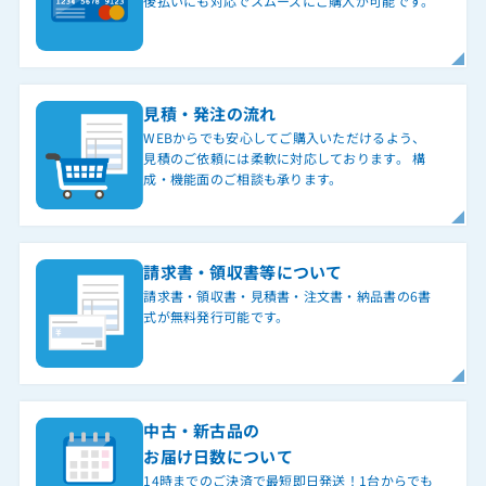
後払いにも対応でスムーズにご購入が可能です。
DCL-1MCSM-(1)(H)
DCL-CSM-(1)(H)
DCL-CSM-(2)(H)
見積・発注の流れ
DCL-MCSM-(1)(H)
WEBからでも安心してご購入いただけるよう、
見積のご依頼には柔軟に対応しております。 構
DCL-MCSM-(2)(H)
成・機能面のご相談も承ります。
DCL-PSM-(1)(K)
DCL電話帳編集ツール
請求書・領収書等について
DCP-3100M親機
請求書・領収書・見積書・注文書・納品書の6書
DCP-3200M親機
式が無料発行可能です。
DCP-4300w親機
DCP-5600PM親機
DCP-5700PM親機
中古・新古品の
お届け日数について
DIR-652
14時までのご決済で最短即日発送！1台からでも