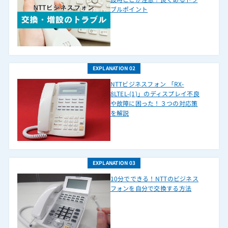
ブルポイント
BX-ARPTEL-(1)(W)
BX-BRU-(1)
BX-CCLTEL-(1)(K)
BX-CCLTEL-(1)(W)
EXPLANATION 02
BX-DHCU-(1)
NTTビジネスフォン 「RX-
8LTEL-(1)」のディスプレイ不良
BX-ICOU-(1)
や故障に困った！３つの対応策
を解説
BX-IME-(1)
BX-IRM-(1)(K)
BX-IRM-(1)(W)
EXPLANATION 03
BX-IRPTEL-(1)(K)
10分でできる！NTTのビジネス
BX-IRPTEL-(1)(W)
フォンを自分で交換する方法
BX-STEL-(1)(K)
BX-STEL-(1)(W)