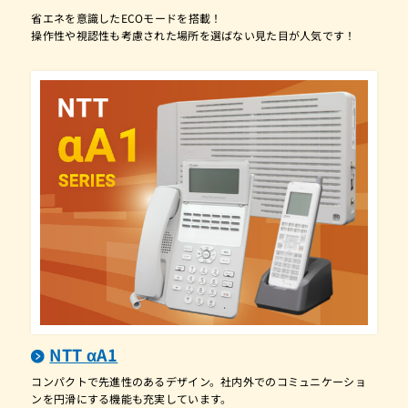
A1-(24)APFIPTEL-(1)(W)
省エネを意識したECOモードを搭載！
操作性や視認性も考慮された場所を選ばない見た目が人気です！
A1-(24)APFSTEL-(1)(K)
A1-(24)APFSTEL-(1)(W)
A1-(24)APFSTEL-(2)(K)
A1-(24)APFSTEL-(2)(W)
A1-(24)APFSTEL-(B1)(K)
A1-(24)APFSTEL-(B1)(W)
A1-(24)CCLIPTEL-(1)(K)
A1-(24)CCLIPTEL-(1)(W)
A1-(24)CCLSTEL-(1)(K)
A1-(24)CCLSTEL-(1)(W)
A1-(24)IPFIPTEL-(1)(K)
NTT αA1
A1-(24)IPFIPTEL-(1)(W)
コンパクトで先進性のあるデザイン。社内外でのコミュニケーショ
A1-(24)IPFSTEL-(1)(K)
ンを円滑にする機能も充実しています。