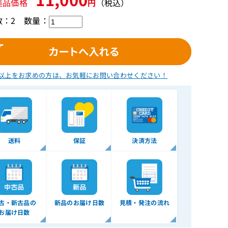
美品価格
円
（税込）
数：2
数量：
以上をお求めの方は、
お気軽にお問い合わせください！
送料
保証
決済方法
古・新古品の
新品のお届け日数
見積・発注の流れ
お届け日数