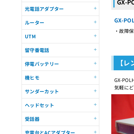
GX-
光電話アダプター
GX-P
ルーター
・故障保
UTM
留守番電話
【レン
停電バッテリー
機ヒモ
GX-P
気軽にど
サンダーカット
ヘッドセット
受話器
充電台とACアダプター