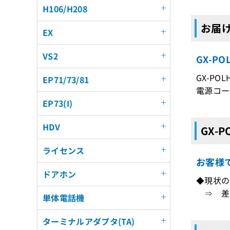
H106/H208
お届け
EX
VS2
GX-P
GX-POL
EP71/73/81
電源コー
EP73(I)
HDV
GX-
ライセンス
お客様
ドアホン
◆現状のG
⇒ 差
単体電話機
ターミナルアダプタ(TA)