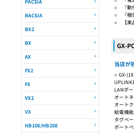
PACSIA
○ 『動
○ 『梱
RACSIA
○ 【美
BX2
BX
GX-
AX
当店が独
FX2
○ GX-(
UPLIN
FX
LANポ
オートネ
VX2
オートク
VX
給電機能
タグベー
HB106/HB208
ポートベ