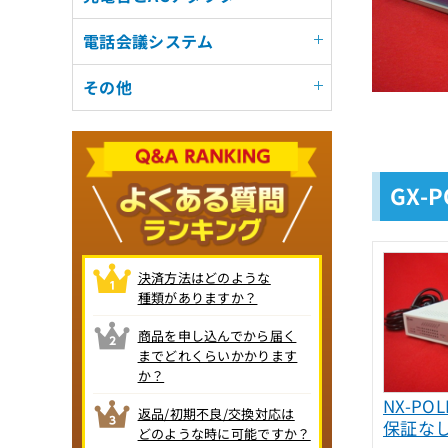
電話会議システム
その他
GX-
決済方法はどのような
種類がありますか？
商品を申し込んでから届く
までどれくらいかかります
か？
NX-PO
返品/初期不良/交換対応は
保証な
どのような時に可能ですか？