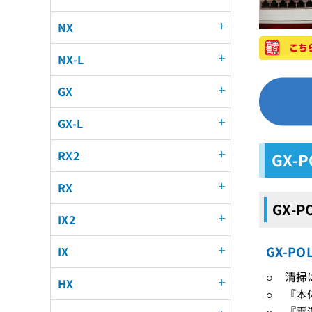
NX
NX-L
GX
GX-L
RX2
GX-
RX
GX-
IX2
GX-P
IX
○ 清掃
HX
○ 『本
○ 『電