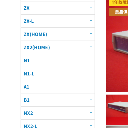
ZX
ZX-L
ZX(HOME)
ZX2(HOME)
N1
N1-L
A1
B1
NX2
NX2-L