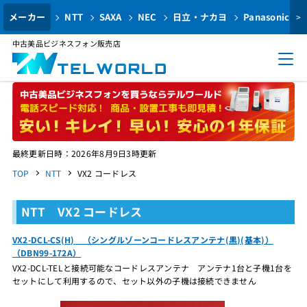
メーカー
NTT
SAXA
NEC
日立・ナカヨ
Panasonic
>
中古美品ビジネスフォン販売店
最終更新日時：2026年8月9日3時更新
TOP
NTT
VX2 コードレス
NTT VX2 コードレス
VX2-DCL-CS(H) （シングルゾーンコードレスアンテナ(黒)(基本)）
（DBN99-172A）
VX2-DCL-TELと接続可能なコードレスアンテナ アンテナ1台と子機1台を
セットにして利用するので、セット以外の子機は接続できません