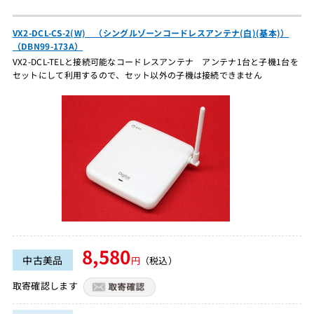
VX2-DCL-CS-2(W) （シングルゾーンコードレスアンテナ(白)(基本)）
（DBN99-173A）
VX2-DCL-TELと接続可能なコードレスアンテナ アンテナ1台と子機1台を
セットにして利用するので、セット以外の子機は接続できません
8,580
中古美品
円
（税込）
取寄確認します