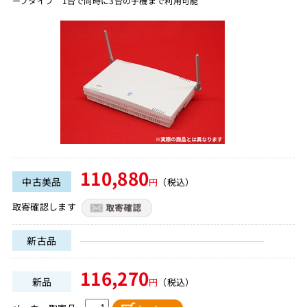
ーブタイプ 1台で同時に3台の子機まで利用可能
110,880
中古美品
円
（税込）
取寄確認します
新古品
116,270
新品
円
（税込）