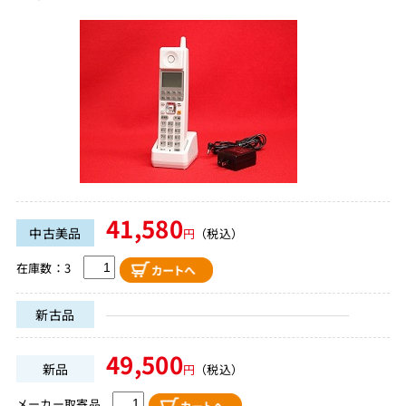
41,580
中古美品
円
（税込）
在庫数：3
新古品
49,500
新品
円
（税込）
メーカー取寄品