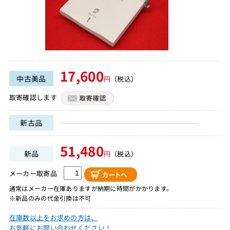
17,600
中古美品
円
（税込）
取寄確認します
新古品
51,480
新品
円
（税込）
メーカー取寄品
通常はメーカー在庫ありますが納期に時間がかかります。
※新品のみの代金引換は不可
在庫数以上をお求めの方は、
お気軽にお問い合わせください！