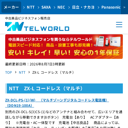
メーカー
NTT
SAXA
NEC
日立・ナカヨ
Panasonic
>
中古美品ビジネスフォン販売店
最終更新日時：2026年8月7日3時更新
TOP
NTT
ZX-L コードレス（マルチ）
NTT ZX-L コードレス（マルチ）
ZX-DCL-PS-(1)(W) （マルチゾーンデジタルコードレス電話機）
（DDN19-100A）
別売のZX-DCL-S(3)CS-(1)などのアンテナと組み合わせて、広いエリアを通
話しながら移動できます(8ボタン) 充電台【あり】 ACアダプター【あ
り】 ※充電台・AC一体型です 充電池【中古良品】 商品によっては、
弊社の塗装技術『カラーコーティング』を駆使した"美品"をお届け致しま