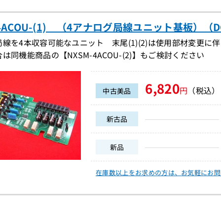
-4ACOU-(1) （4アナログ局線ユニット基板）（DC
局線を4本収容可能なユニット 末尾(1)(2)は使用部材変更
は同機能商品の【NXSM-4ACOU-(2)】もご検討ください
6,820
円
（税込）
中古美品
新古品
新品
在庫数以上をお求めの方は、
お気軽にお問