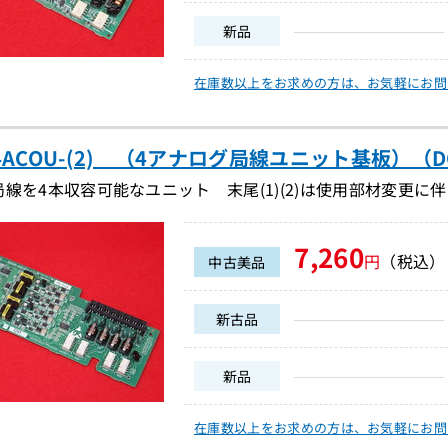
新品
在庫数以上をお求めの方は、
お気軽にお問
-4ACOU-(2) （4アナログ局線ユニット基板）（DC
線を4本収容可能なユニット 末尾(1)(2)は使用部材変更
7,260
円
（税込）
中古美品
新古品
新品
在庫数以上をお求めの方は、
お気軽にお問