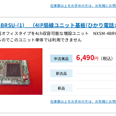
在庫数以上をお求めの方は、
お気軽にお問
-4BRSU-(1) （4IP局線ユニット基板(ひかり電話
フィスタイプを4ch収容可能な増設ユニット NXSM-4BRU-(1)、
るのでこのユニット単体では利用できません
6,490
円
（税込）
中古美品
新古品
新品
在庫数以上をお求めの方は、
お気軽にお問