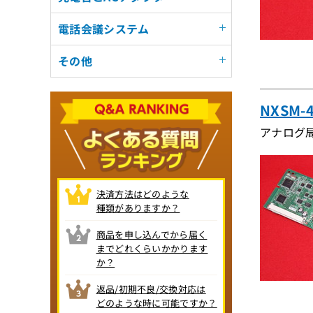
電話会議システム
その他
NXSM
アナログ局
決済方法はどのような
種類がありますか？
商品を申し込んでから届く
までどれくらいかかります
か？
返品/初期不良/交換対応は
どのような時に可能ですか？