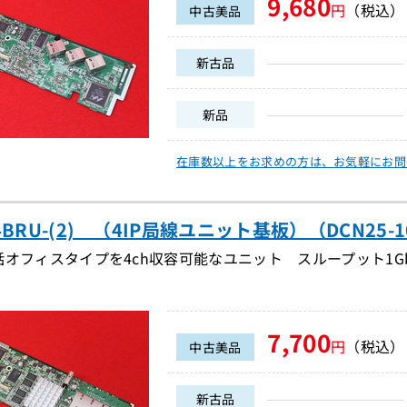
9,680
円
（税込）
中古美品
新古品
新品
在庫数以上をお求めの方は、
お気軽にお問
4BRU-(2) （4IP局線ユニット基板）（DCN25-1
オフィスタイプを4ch収容可能なユニット スループット1Gbps
7,700
円
（税込）
中古美品
新古品