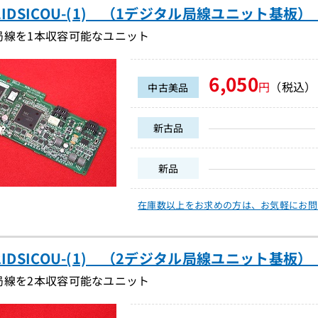
1IDSICOU-(1) （1デジタル局線ユニット基板）（
局線を1本収容可能なユニット
6,050
円
（税込）
中古美品
新古品
新品
在庫数以上をお求めの方は、
お気軽にお問
2IDSICOU-(1) （2デジタル局線ユニット基板）（
局線を2本収容可能なユニット