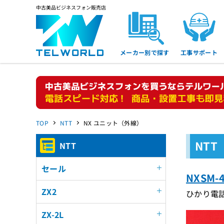
中古美品ビジネスフォン販売店
メーカー別で探す
工事サポート
TOP
NTT
NX ユニット（外線）
NTT
NTT
セール
NXSM-
ZX2
ひかり電話
ZX-2L