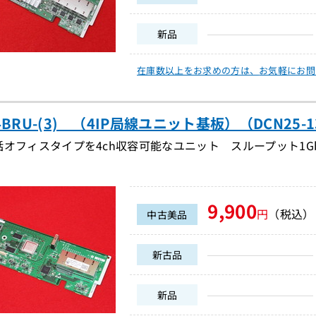
新品
在庫数以上をお求めの方は、
お気軽にお問
4BRU-(3) （4IP局線ユニット基板）（DCN25-1
オフィスタイプを4ch収容可能なユニット スループット1Gbps
9,900
円
（税込）
中古美品
新古品
新品