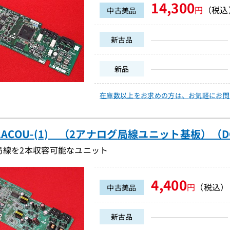
14,300
円
（税込
中古美品
新古品
新品
在庫数以上をお求めの方は、
お気軽にお問
-2ACOU-(1) （2アナログ局線ユニット基板）（DC
局線を2本収容可能なユニット
4,400
円
（税込）
中古美品
新古品