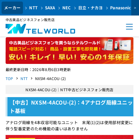
メーカー
NTT
SAXA
NEC
日立・ナカヨ
Panasonic
>
中古美品ビジネスフォン販売店
最終更新日時：2026年8月6日3時更新
TOP
NTT
NXSM-4ACOU-(2)
NXSM-4ACOU-(2)｜NTT中古ビジネスフォン販売店
【中古】NXSM-4ACOU-(2)：4アナログ局線ユニッ
ト基板
アナログ局線を4本収容可能なユニット 末尾(1)(2)は使用部材変更に
伴う型番変更のため機能の違いはありません