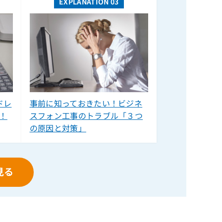
EXPLANATION 03
IX-16PSUB-R(S)
IX-1CS
IX-1CS-S
IX-1ICOTB-S
IX-24KTAPF-N(WHT)
IX-24KT-D（美品保証なしB）
IX-24KTDXE(BLK)
ドレ
事前に知っておきたい！ビジネ
IX-24KTDXE(BLK)用(電話機壁掛用品)
！
スフォン工事のトラブル「３つ
の原因と対策」
IX-24KTDXE(WHT)
IX-24KTDXE(WHT)用(電話機壁掛用品)
IX-24KTDXW(BKM)
見る
IX-24KTDXW(WHT)
IX-24KT-EXT
IX-24KT-N(BLK)
IX-24KT-N(BLK)用(電話機壁掛用品)