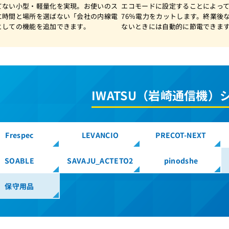
てない小型・軽量化を実現。お使いのス
エコモードに設定することによっ
に時間と場所を選ばない「会社の内線電
76％電力をカットします。終業後
としての機能を追加できます。
ないときには自動的に節電できま
IWATSU（岩崎通信機）
Frespec
LEVANCIO
PRECOT-NEXT
SOABLE
SAVAJU_ACTETO2
pinodshe
保守用品