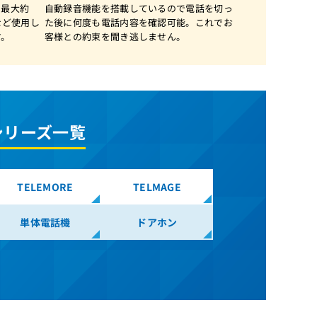
DC-PS7(B)
て最大約
自動録音機能を搭載しているので電話を切っ
DC-PS7(IF)
など使用し
た後に何度も電話内容を確認可能。これでお
す。
客様との約束を聞き逃しません。
DC-PS7(S)
DC-PS8
DC-PS9(B)
DC-PS9(S)
DDPH
シリーズ一覧
DDPH(BE1)
DS-DDPH
DS-STND
TELEMORE
TELMAGE
DS-STND+NRアタッチメント
単体電話機
ドアホン
FR 050IP 2chライセンス
FR 128ポート増設ライセンス
FR 32ポート増設ライセンス
FR 64ポート増設ライセンス
FR ACDサービスライセンス