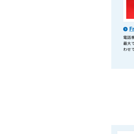
F
電話
最大で
わせて