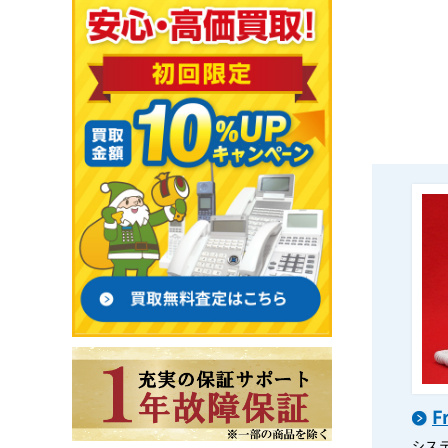
F
システ