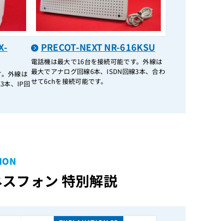
IX-10 BATU
IX-12IPKTD(24ボタン)
IX-12KTD(12ボタン)
X-
PRECOT-NEXT NR-616KSU
IX-12KTD(24ボタン)
電話機は最大で16台を接続可能です。外線は
IX-12KTD-R(12ボタン)（美品保証なし
最大でアナログ回線6本、ISDN回線3本、合わ
す。外線は
B）
せて6chを接続可能です。
3本、IP回
IX-12KTD-R(24ボタン)（美品保証なし
B）
IX-12KTD-R(BLK)(12ボタン)
IX-12KTD-R(BLK)(24ボタン)
IX-12KTD-R(WHT)用(電話機壁掛用品)
ION
IX-12KTDX-R(12ボタン)（美品保証なし
スフォン 特別解説
B）
IX-12KT-N(WHT)
IX-16KT-D（美品保証なしB）
IX-16PSUB-N