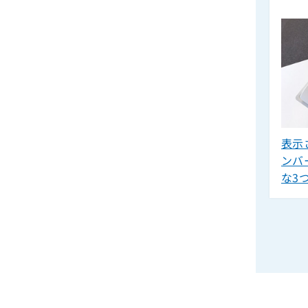
表示
ンバ
な3