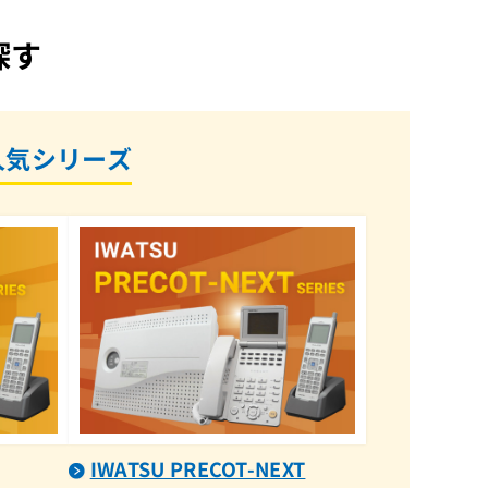
DC-KTL(G)(AC付)
探す
DC-KTL(W)
DC-KTL2(WHT)
DC-KTL3(WHT)
DCL電話帳編集ツール（USB付）
人気シリーズ
DC-PS10(B)
DC-PS10(S)
DC-PS11(B)
DC-PS11(S)
DC-PS4(G)
DC-PS4(LG)
DC-PS6(B)
DC-PS6(H)
DC-PS6(IF)
DC-PS6(S)
IWATSU PRECOT-NEXT