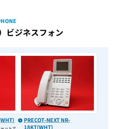
FR CallJUDGE機能ライセンス
FR IVR 2chライセンス
PHONE
FR IVR 8chライセンス
）
ビジネスフォン
FR KDDI光 2chライセンス
FR KDDI光 8chライセンス
FR MSG 2chライセンス
FR NC接続拡張ライセンス
FR NTTコム IPVOICE 2chライセンス
FR NTTコム IPVOICE 8chライセンス
FR VML 10時間増設ライセンス
FR VML 2ch増設ライセンス
FR VML 8ch増設ライセンス
FR アイホンNC接続ライセンス
FR ケアコムNC接続ライセンス
(WHT)
PRECOT-NEXT NR-
FR ケータイWebリンク機能ライセンス
18KT(WHT)
シャットア