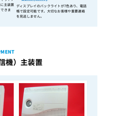
FR コールイベントライセンス
後に主装置
ディスプレイのバックライトが7色あり、電話
FR サイトリンクスレーブライセンス
トできま
帳で設定可能です。大切なお客様や重要連絡
を見逃しません。
FR サイトリンクマスターライセンス
FR ひかり電話 2chライセンス
FR ひかり電話 8ch増設ライセンス
FR 大容量ポートライセンス
FR 音声ファイル変換ツ－ル
PMENT
FR 音声ファイル管理ツ－ル
通信機）
主装置
Frespec PCプログラマ
HB-208 KT-D(IBLG)
HDX-1 ME(Pinodshe)
HDX-1KT
HDX-1KT(IPF)
IW-60J
IW-60J用(電話機壁掛用品)
IW-MFPアダプタ