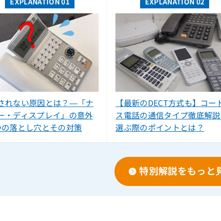
EXPLANATION 01
EXPLANATION 02
されない原因とは？―「ナ
【最新のDECT方式も】コー
ー・ディスプレイ」の意外
ス電話の通信タイプ徹底解説
つの落とし穴とその対策
選ぶ際のポイントとは？
特別解説をもっと