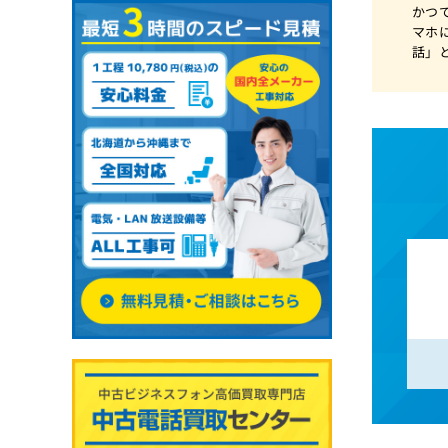
かつ
マホ
話」