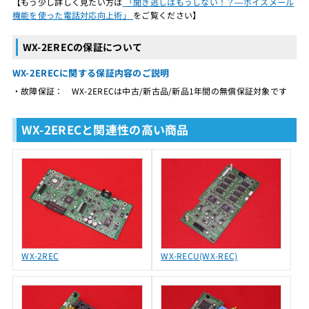
【もう少し詳しく見たい方は
「聞き逃しはもうしない！？―ボイスメール
機能を使った電話対応向上術」
をご覧ください】
WX-2ERECの保証について
WX-2ERECに関する保証内容のご説明
・故障保証： WX-2ERECは中古/新古品/新品1年間の無償保証対象です
WX-2ERECと関連性の高い商品
WX-2REC
WX-RECU(WX-REC)