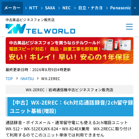
メーカー
NTT
SAXA
NEC
日立・ナカヨ
Panasonic
>
中古美品ビジネスフォン販売店
最終更新日時：2026年8月9日4時更新
TOP
IWATSU
WX-2EREC
WX-2EREC｜岩崎通信機中古ビジネスフォン販売店
【中古】WX-2EREC：6ch対応通話録音/2ch留守録
ユニット基板(増設)
通話録音・ボイスメール・通常留守電にも使える2ch増設ユニット
WX-512・WX-512EX,WX-824・WX-824EX兼用 WX-2RECに取り付け
て利用するのでこのユニット単体では利用できません