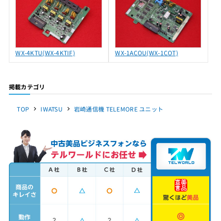
WX-4KTU(WX-4KTIF)
WX-1ACOU(WX-1COT)
掲載カテゴリ
TOP
IWATSU
岩崎通信機 TELEMORE ユニット