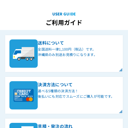
ET-2RECU-EX-iA/M
USER GUIDE
ET-2RECU-iA/L
ご利用ガイド
ET-2STI+2DCI-Gi
ET-2TRI-iE
送料について
ET-2VRU-iA/L
全国送料一律1,100円（税込）です。
ET-30iA-DHCL
沖縄県のみ別途お見積りになります。
ET-30iA-DHCL(BK)
ET-30iA-IPSD
ET-30iA-PF
決済方法について
ET-30iA-PF2
選べる5種類の決済方法！
後払いにも対応でスムーズにご購入が可能です。
ET-30iA-PF2(BK)（美品保証なしC）
ET-30iA-PFI
ET-30iA-PFI(BK)（美品保証なしC）
見積・発注の流れ
ET-30iA-PFI(G)