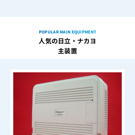
ET-24iZ-TELSD
ET-24iZ-TELSD2
ET-24Si-SDB
POPULAR MAIN EQUIPMENT
ET-24Si-SDW
人気の日立・ナカヨ
ET-24SJ-TELND
主装置
ET-24SJ-TELPF
ET-24SJ-TELPFI
ET-24SJ-TELSD
ET-24Vi 電話機 CL
ET-24Vi 電話機 PF
ET-24Vi 電話機 PF-N
ET-24Vi 電話機 SD
ET-24Vi 電話機 SD-N
ET-24Xi-SDB