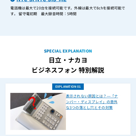
ET-2LDI-iFM
電話機は最大で20台を接続可能です。外線は最大で8chを接続可能で
す。 留守電初期 最大録音時間：5時間
ET-2LDI-iZ/L
ET-2LDI-SiL
ET-2LDI-XIL
ET-2LLI-Gi
SPECIAL EXPLANATION
ET-2LLI-iA/L
日立・ナカヨ
ET-2LLI-iF
ビジネスフォン 特別解説
ET-2LLI-Si
ET-2LLI-XI
EXPLANATION 01
表示されない原因とは？―「ナ
ET-2MOTH-Gi
ンバー・ディスプレイ」の意外
ET-2NCI-iE/ML
な3つの落とし穴とその対策
ET-2NCI-iFM
ET-2NCI-SiL