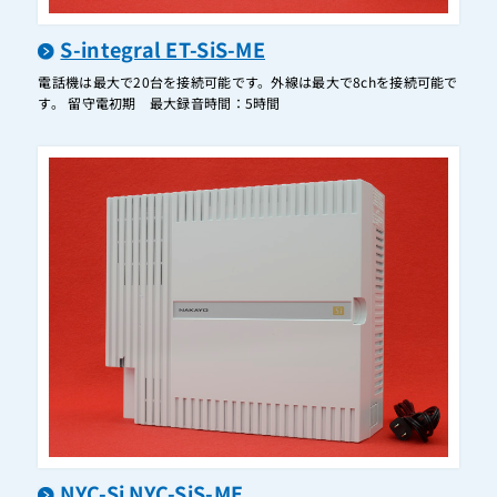
ET-2DSUIS-iA/SM
ET-2DSUIS-iE
S-integral ET-SiS-ME
ET-2DSUIS-iF
電話機は最大で20台を接続可能です。外線は最大で8chを接続可能で
す。 留守電初期 最大録音時間：5時間
ET-2DSUIS-iZ/L
ET-2DSUIS-iZ/M
ET-2DSUIS-Si
ET-2DSUIS-XI
ET-2DTIB-Gi(後期型)
ET-2HFU-Gi
ET-2HFU-iZ/ML
ET-2LDI-Gi
ET-2LDI-iA/L
ET-2LDI-iA/M
ET-2LDI-iE/ML
NYC-Si NYC-SiS-ME