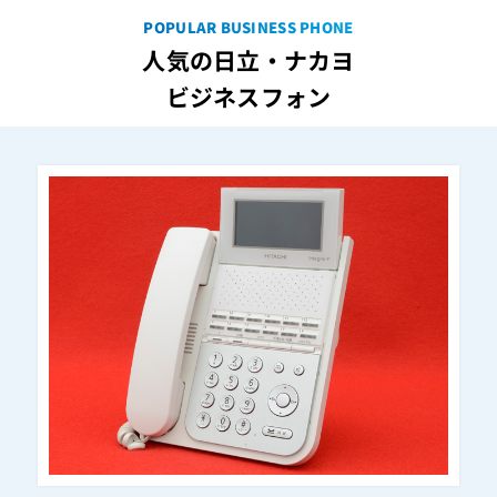
ET-18iE-SD(B)
POPULAR BUSINESS PHONE
ET-18iE-SD(B)2
人気の日立・ナカヨ
ET-18iE-SD(W)
ビジネスフォン
ET-18iE-SD(W)2
ET-18Si-IPLDW
ET-1DS+1CO-iA/SM
ET-1DS+1CO-iE/S
ET-1DS+1CO-iF
ET-1DS+1CO-Si
ET-1DS+1CO-XI
ET-1DSUIS-Gi
ET-1DSUIS-iA/SM
ET-1DSUIS-iE
ET-1DSUIS-iF