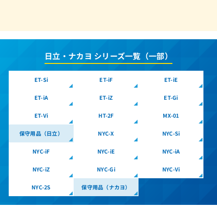
ET-12Si-SDW
ET-12SJ-TELPF
ET-12SJ-TELPFI
日立・ナカヨ シリーズ一覧（一部）
ET-12SJ-TELSD
ET-12Vi 電話機 SD
ET-Si
ET-iF
ET-iE
ET-12Xi-SDB
ET-iA
ET-iZ
ET-Gi
ET-12Xi-SDW
ET-Vi
HT-2F
MX-01
ET-15iA-IPLD
保守用品（日立）
NYC-X
NYC-Si
ET-15iA-SD
NYC-iF
NYC-iE
NYC-iA
ET-15iA-SD(BK)（美品保証なしC）
NYC-iZ
NYC-Gi
NYC-Vi
ET-15iA-SD2
ET-15iA-SD2(BK)（美品保証なしC）
NYC-2S
保守用品（ナカヨ）
ET-15iE-IPLD(W)