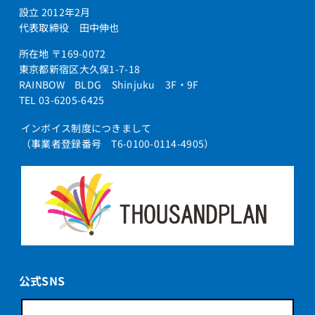
設立 2012年2月
ET-4COI-iF
代表取締役 田中伸也
ET-4COI-iZ/L+ET-MDF-iZ/L
所在地 〒169-0072
ET-4COI-iZ2/M
東京都新宿区大久保1-7-18
RAINBOW BLDG Shinjuku 3F・9F
ET-4COI-Si
TEL 03-6205-6425
ET-4COI-XI
インボイス制度につきまして
ET-4DC+4ST-iA2/L
（事業者登録番号 T6-0100-0114-4905）
ET-4DCIB-Si
ET-4DCIB-XI
ET-4DCI-Gi
ET-4DCI-iA/L
ET-4DCI-iA/SM
ET-4DCI-iE
公式SNS
ET-4DCI-iF