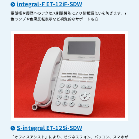
integral-F ET-12iF-SDW
ET-1DSUIS-iZ/M
電話帳や履歴へのアクセス制限機能により情報漏えいを防ぎます。7
ET-1DSUIS-iZ/S
色ランプや色黒反転表示など視覚的なサポートも◎
ET-1DSUIS-Si
ET-1DSUIS-XI
ET-1DTIB-Gi
ET-1PHI(2W)-iE
ET-1PHI2W-iA2/M
ET-1PHI-iA/M
ET-1PHI-iF
ET-20iZ-TELIR
ET-20iZ-TELIR2
ET-24Gi-TELPF
S-integral ET-12Si-SDW
ET-24Gi-TELPF-HLP
「オフィスアシスト」により、ビジネスフォン、パソコン、スマホが
ET-24Gi-TELPFI