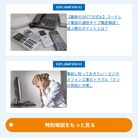
ET-2NCI-XIL
EXPLANATION 02
ET-2ODI-iA/L
【最新のDECT方式も】コードレ
ET-2ODI-iA/M
ス電話の通信タイプ徹底解説！
選ぶ際のポイントとは？
ET-2ODI-iE/ML
ET-2ODI-iFM
ET-2ODI-iZ/ML
ET-2ODI-SiL
EXPLANATION 03
ET-2ODI-XIL
事前に知っておきたい！ビジネ
スフォン工事のトラブル「３つ
ET-2PHI(2W)-iA2/L
の原因と対策」
ET-2PHI(2W)-iE/ML
ET-2PHI-iA/L
ET-2PHI-iF
ET-2PHI-Si
特別解説をもっと見る
ET-2PHI-XI