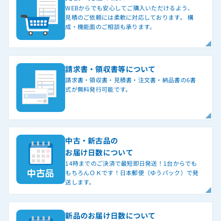
WEBからでも安心してご購入いただけるよう、
ET-30iA-PFI2
見積のご依頼には柔軟に対応しております。 構
成・機能面のご相談も承ります。
ET-30iA-PFI2(BK)（美品保証なしC）
ET-30iA-SD
ET-30iA-SD(BK)（美品保証なしC）
請求書・領収書等について
請求書・領収書・見積書・注文書・納品書の6書
ET-30iA-SD2
式が無料発行可能です。
ET-30iA-SD2(BK)（美品保証なしC）
ET-30iA-SSD
ET-30iA-WP
中古・新古品の
ET-30WPAW
お届け日数について
ET-36iE-CTI(W)
14時までのご決済で最短即日発送！1台からでも
もちろんＯＫです！日本郵便（ゆうパック）で発
ET-36iE-DHCL(B)
送します。
ET-36iE-DHCL(B)2
ET-36iE-DHCL(W)
新品のお届け日数について