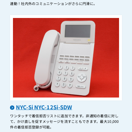
連動！社内外のコミュニケーションがさらに円滑に。
ET-24Gi-TELSD
ET-24iF-IPSDB
ET-24iF-IPSDW
ET-24iF-SDB
ET-24iF-SDW
ET-24iZ2-ME
ET-24iZ-ME
ET-24iZ-TELDHCL
ET-24iZ-TELDHCL2
ET-24iZ-TELPF
NYC-Si NYC-12Si-SDW
ET-24iZ-TELPF2
ワンタッチで着信拒否リストに追加できます。非通知の着信に対し
ET-24iZ-TELPFI
て、かけ直しを促すメッセージを流すこともできます。最大10,000
ET-24iZ-TELPFI2
件の着信拒否登録が可能。