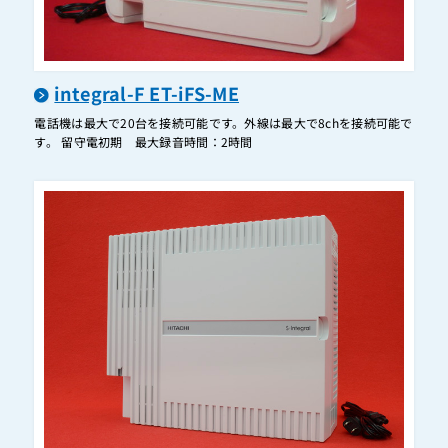
ET-24Xi-SDW
ET-26iA-IR
integral-F ET-iFS-ME
ET-2COI-Gi
電話機は最大で20台を接続可能です。外線は最大で8chを接続可能で
ET-2COI-iA/M
す。 留守電初期 最大録音時間：2時間
ET-2COI-iA/M2
ET-2COI-iF
ET-2COI-Si
ET-2COI-XI
ET-2DS+4DC-iA2/L+ET-2DSU-iA/L
ET-2DSUDTI-Gi
ET-2DSUIS-Gi
ET-2DSUIS-iA/L+ET-2DSU-iA/L
ET-2DSUIS-iA/L2+ET-2DSU-iA/L