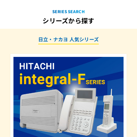
CL-CHG(ナカヨ)(ACアダプター)
SERIES SEARCH
CL-CHG(日立)(ACアダプター)
シリーズから探す
CX01-16LINA-0F
CX01-4DSUA-0B
日立・ナカヨ 人気シリーズ
CX01-4IBTCA-0A
CX01-IPCCSSB
CX01-IPMFT-LI10B
CX01-IPSOFTB
CX01S-CCUA-0C
CX30-16LINA-0A
CX30-4ITCA-0A
CX30-8ITCA-0A
CX30-PRITLA-0A
CX30-PRITLA-0B