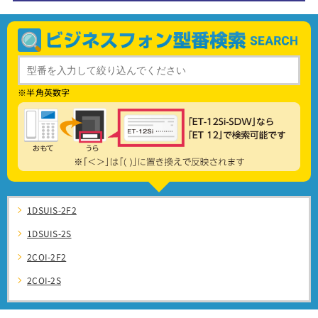
※半角英数字
1DSUIS-2F2
1DSUIS-2S
2COI-2F2
2COI-2S
AWN101