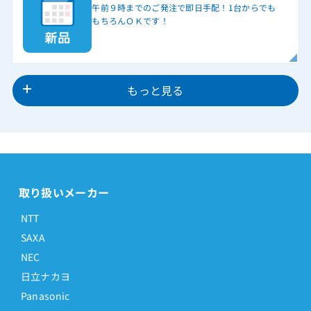
午前９時までのご発注で即日手配！1台からでも
ET-36iE-DHCL(W)2
もちろんＯＫです！
ET-36iE-IPSD(W)
ET-36iE-IPSD(W)2
ET-36iE-SD(B)
もっと見る
ET-36iE-SD(B)2
ET-36iE-SD(W)
ET-36iE-SD(W)2
ET-36iE-SSD(W)
取り扱いメーカー
ET-36iE-SSD(W)2
ET-36iF-DHCLB
NTT
ET-36iF-DHCLW
SAXA
NEC
ET-36iF-IPDHCLB
日立ナカヨ
ET-36iF-IPDHCLW
Panasonic
ET-36iF-IPSDB