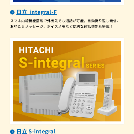
CX8S-OUSCACA
日立 integral-F
CXN-4DRIFC-0A
スマホ内線機能搭載で外出先でも通話が可能。自動折り返し発信、
お待たせメッセージ、ボイスメモなど便利な通話機能も搭載！
DHB
ES-4LIGHTBOX2
ES-HCC2
ES-HCC2HNG
ET-108iA-ME
ET-108iZ2-ME
ET-108iZ2-ME-EX
ET-108iZ-ME-EX
ET-10CFU-iA/L
ET-12Gi-TELLD
ET-12Gi-TELOA2
日立 S-integral