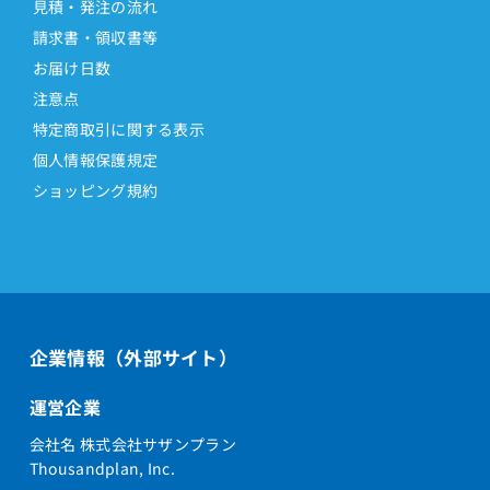
見積・発注の流れ
ET-36Xi-SDW
請求書・領収書等
ET-4.10iZ2-ME
お届け日数
ET-4.10iZ-ME
注意点
ET-40iA2-ME
特定商取引に関する表示
ET-40iA3-ME
個人情報保護規定
ET-40iA-ME
ショッピング規約
ET-4CIU-iA/L
ET-4CIU-iE/ML
ET-4COI-Gi
ET-4COI-iA/L+ET-4MDF-iA/L
企業情報（外部サイト）
ET-4COI-iA/L2+ET-4MDF-iA/L
運営企業
ET-4COI-iA/M
ET-4COI-iA/M2
会社名 株式会社サザンプラン
Thousandplan, Inc.
ET-4COI-iE