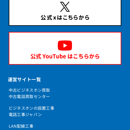
ET-4DCI-iZ/ML
ET-4DCI-iZ/S
ET-4DCI-Si
ET-4DCI-XI
ET-4DSUIS-iA/L+ET-4DSU-iA/L
ET-4DSUIS-iA/L2+ET-4DSU-iA/L
ET-4DSUIS-iE/L
ET-4DSUIS-iFM
ET-4DSUIS-SiL
運営サイト一覧
ET-4DSUIS-XIL
中古ビジネスホン買取
中古電話買取センター
ET-4HFU-iA/L
ET-4IPCOI2-Si
ビジネスホンの設置工事
電話工事ジャパン
ET-4IPCOI3-Si
ET-4IPCOIA-iE
LAN配線工事