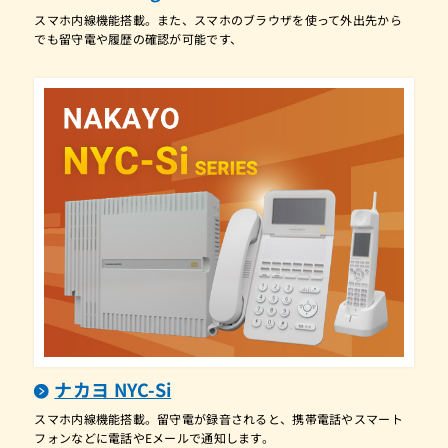
ET-12Gi-TELPF
スマホ内線機能搭載。また、スマホのブラウザを使って外出先から
でも留守電や履歴の確認が可能です、
ET-12Gi-TELPFI
ET-12Gi-TELSD
ET-12iF-IPSDB
ET-12iF-IPSDW
ET-12iF-SDB
ET-12iF-SDW
ET-12iZ-TELPF
ET-12iZ-TELPF2
ET-12iZ-TELPFI
ET-12iZ-TELPFI2
ET-12iZ-TELSD
ナカヨ NYC-Si
ET-12iZ-TELSD2
スマホ内線機能搭載。留守電が録音されると、携帯電話やスマート
ET-12Si-SDB
フォンなどに電話やEメールで通知します。