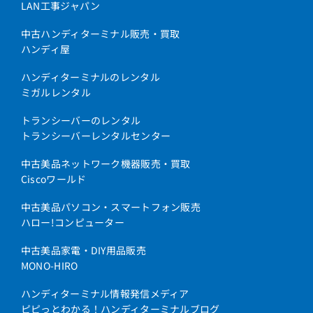
LAN工事ジャパン
ET-4IPCOIF-iE(Amavo用)
中古ハンディターミナル販売・買取
ET-4IPCOIF-iF(Amavo用)
ハンディ屋
ET-4IPCOIF-Si(Amavo用)
ハンディターミナルのレンタル
ET-4IPCOIH-iA3/L
ミガルレンタル
ET-4IPCOIH-iA3/SM
トランシーバーのレンタル
ET-4IPCOIH-iE
トランシーバーレンタルセンター
ET-4IPCOI-iA/L
中古美品ネットワーク機器販売・買取
ET-4IPCOI-iE
Ciscoワールド
ET-4IPCOI-iF
中古美品パソコン・スマートフォン販売
ET-4IPCOIN-iE
ハロー!コンピューター
ET-4IPCOI-Si
中古美品家電・DIY用品販売
ET-4IPCOI-XI
MONO-HIRO
ET-4IPDCI2-iA/SM
ハンディターミナル情報発信メディア
ピピっとわかる！ハンディターミナルブログ
ET-4IPDCI-iA/L