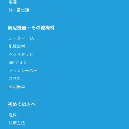
岩通
ET-36iF-IPSDW
沖・富士通
ET-36iF-SDB
ET-36iF-SDW
周辺機器・その他機材
ET-36Si-DHCLB
ルーター・TA
ET-36Si-DHCLW
配線部材
ヘッドセット
ET-36Si-IPBTW
SIPフォン
ET-36Si-IPSDW
トランシーバー
ET-36Si-SDB
スマホ
ET-36Si-SDW
照明器具
ET-36Xi-DHCLB
ET-36Xi-DHCLW
初めての方へ
ET-36Xi-IPSDW
送料
ET-36Xi-SDB
決済方法