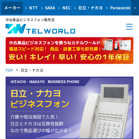
メーカー
NTT
SAXA
NEC
日立・ナカヨ
Panasonic
>
中古美品ビジネスフォン販売店
TOP
日立・ナカヨ
日立・ナカヨ
ビジネスフォン
介護や宿泊施設で人気！
日立とナカヨは互換性抜群
なので商品選びの幅が広がる！