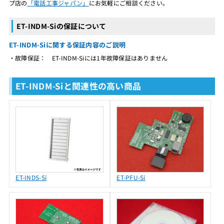
プ店の
「電話工事ジャパン」
にお気軽にご相談ください。
ET-INDM-Siの保証について
ET-INDM-Siに関する保証内容のご説明
・故障保証： ET-INDM-Siには1年故障保証はありません
ET-INDM-Siと関連性の高い商品
ET-INDS-Si
ET-PFU-Si