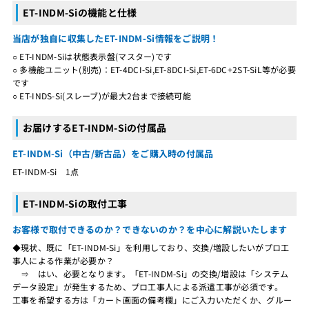
ET-INDM-Siの機能と仕様
当店が独自に収集したET-INDM-Si情報をご説明！
○ ET-INDM-Siは状態表示盤(マスター)です
○ 多機能ユニット(別売)：ET-4DCI-Si,ET-8DCI-Si,ET-6DC+2ST-SiL等が必要
です
○ ET-INDS-Si(スレーブ)が最大2台まで接続可能
お届けするET-INDM-Siの付属品
ET-INDM-Si（中古/新古品）をご購入時の付属品
ET-INDM-Si 1点
ET-INDM-Siの取付工事
お客様で取付できるのか？できないのか？を中心に解説いたします
◆現状、既に「ET-INDM-Si」を利用しており、交換/増設したいがプロ工
事人による作業が必要か？
⇒ はい、必要となります。「ET-INDM-Si」の交換/増設は「システム
データ設定」が発生するため、プロ工事人による派遣工事が必須です。
工事を希望する方は「カート画面の備考欄」にご入力いただくか、グルー