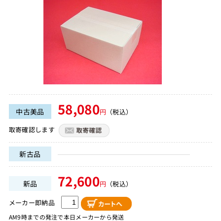
58,080
中古美品
円
（税込）
取寄確認します
新古品
72,600
新品
円
（税込）
メーカー即納品
AM9時までの発注で本日メーカーから発送