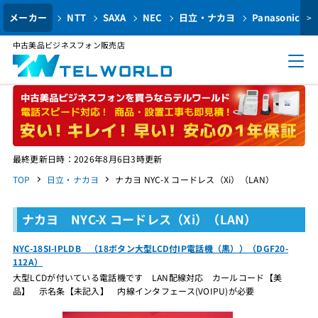
メーカー
NTT
SAXA
NEC
日立・ナカヨ
Panasonic
>
中古美品ビジネスフォン販売店
最終更新日時：2026年8月6日3時更新
TOP
日立・ナカヨ
ナカヨ NYC-X コードレス（Xi）（LAN）
ナカヨ NYC-X コードレス（Xi）（LAN）
NYC-18SI-IPLDB （18ボタン大型LCD付IP電話機（黒））（DGF20-
112A）
大型LCDが付いている電話機です LAN配線対応 カールコード【美
品】 示名条【未記入】 内線インタフェース(VOIPU)が必要