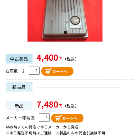
4,400
中古美品
円
（税込）
在庫数：2
新古品
7,480
新品
円
（税込）
メーカー即納品
AM9時までの発注で本日メーカーから発送
※本日発送不可時はご連絡 ※新品のみの代金引換は不可