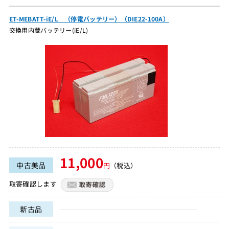
ET-MEBATT-iE/L （停電バッテリー）（DIE22-100A）
交換用内蔵バッテリー(iE/L)
11,000
中古美品
円
（税込）
取寄確認します
新古品