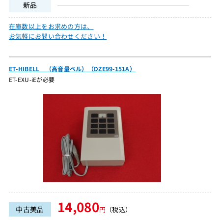
新品
在庫数以上をお求めの方は、
お気軽にお問い合わせください！
ET-HIBELL （高音量ベル）（DZE99-151A）
ET-EXU-iEが必要
14,080
中古美品
円
（税込）