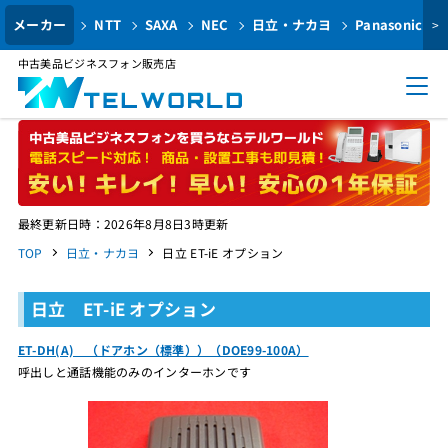
メーカー
NTT
SAXA
NEC
日立・ナカヨ
Panasonic
>
中古美品ビジネスフォン販売店
最終更新日時：2026年8月8日3時更新
TOP
日立・ナカヨ
日立 ET-iE オプション
日立 ET-iE オプション
ET-DH(A) （ドアホン（標準））（DOE99-100A）
呼出しと通話機能のみのインターホンです