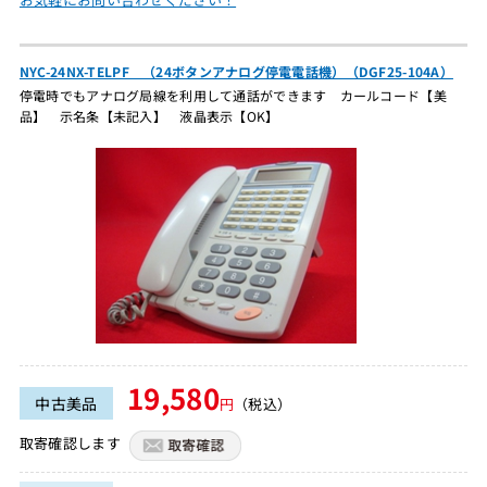
NYC-24NX-TELPF （24ボタンアナログ停電電話機）（DGF25-104A）
停電時でもアナログ局線を利用して通話ができます カールコード【美
品】 示名条【未記入】 液晶表示【OK】
19,580
中古美品
円
（税込）
取寄確認します