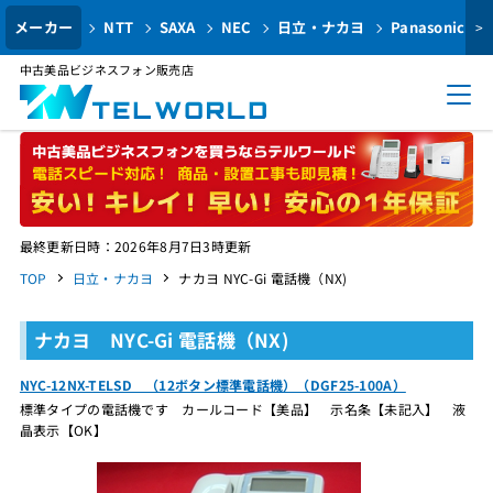
メーカー
NTT
SAXA
NEC
日立・ナカヨ
Panasonic
>
中古美品ビジネスフォン販売店
最終更新日時：2026年8月7日3時更新
TOP
日立・ナカヨ
ナカヨ NYC-Gi 電話機（NX)
ナカヨ NYC-Gi 電話機（NX)
NYC-12NX-TELSD （12ボタン標準電話機）（DGF25-100A）
標準タイプの電話機です カールコード【美品】 示名条【未記入】 液
晶表示【OK】