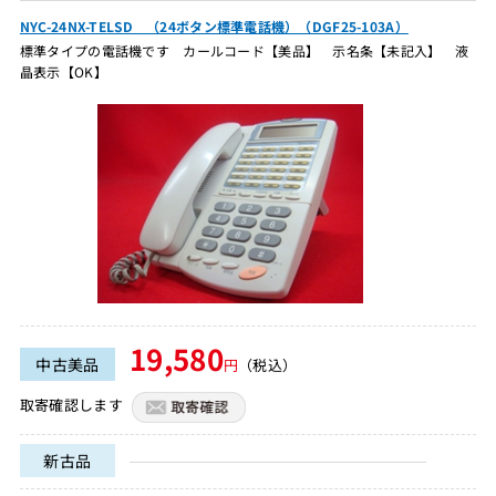
NYC-24NX-TELSD （24ボタン標準電話機）（DGF25-103A）
標準タイプの電話機です カールコード【美品】 示名条【未記入】 液
晶表示【OK】
19,580
中古美品
円
（税込）
取寄確認します
新古品