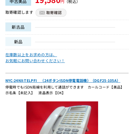
中古美品
円
（税込）
取寄確認します
新古品
新品
在庫数以上をお求めの方は、
お気軽にお問い合わせください！
NYC-24NX-TELPFI （24ボタンISDN停電電話機）（DGF25-105A）
停電時でもISDN局線を利用して通話ができます カールコード【美品】
示名条【未記入】 液晶表示【OK】