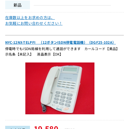
新品
在庫数以上をお求めの方は、
お気軽にお問い合わせください！
NYC-12NX-TELPFI （12ボタンISDN停電電話機）（DGF25-102A）
停電時でもISDN局線を利用して通話ができます カールコード【美品】
示名条【未記入】 液晶表示【OK】
19,580