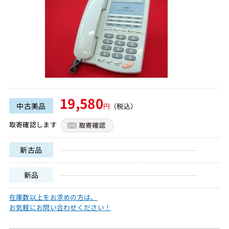
19,580
中古美品
円
（税込）
取寄確認します
新古品
新品
在庫数以上をお求めの方は、
お気軽にお問い合わせください！