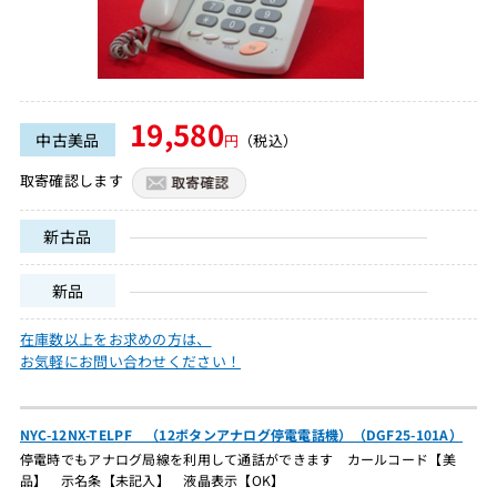
19,580
中古美品
円
（税込）
取寄確認します
新古品
新品
在庫数以上をお求めの方は、
お気軽にお問い合わせください！
NYC-12NX-TELPF （12ボタンアナログ停電電話機）（DGF25-101A）
停電時でもアナログ局線を利用して通話ができます カールコード【美
品】 示名条【未記入】 液晶表示【OK】