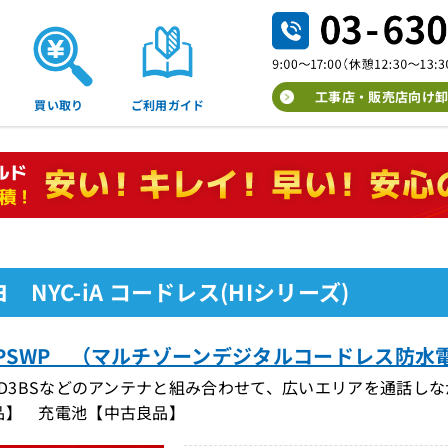
工事店・販売店向け卸
買い取り
ご利用ガイド
 NYC-iA コードレス(HIシリーズ)
10PSWP （マルチゾーンデジタルコードレス防水電話
I-D3BSなどのアンテナと組み合わせて、広いエリアを通話し
品】 充電池【中古良品】