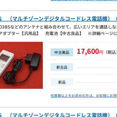
7PS （マルチゾーンデジタルコードレス電話機）（DD
-D3BSなどのアンテナと組み合わせて、広いエリアを通話し
Cアダプター【汎用品】 充電池【中古良品】 ※詳細ページ
17,600
円
（税込
中古美品
新古品
新品
在庫数以上をお求めの方は、
お気軽にお問
6PS （マルチゾーンデジタルコードレス電話機）（DD