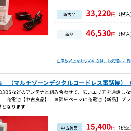
33,220
円
（税込
新古品
46,530
円
（税込
新品
在庫数以上をお求めの方は、
お気軽にお問
9PS （マルチゾーンデジタルコードレス電話機）（DD
I-D3BSなどのアンテナと組み合わせて、広いエリアを通話し
】 充電池【中古良品】 ※詳細ページに充電池【新品】プラ
供となります
15,400
円
（税込
中古美品