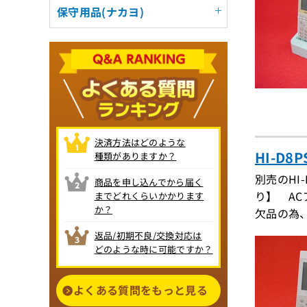
保守用品(ナカヨ)
決済方法はどのような
HI-D
種類がありますか？
別売のHI
商品を申し込んでから届く
り】 A
までどれくらいかかります
か？
欠品の為
返品/初期不良/交換対応は
どのような時に可能ですか？
よくある質問をもっと見る