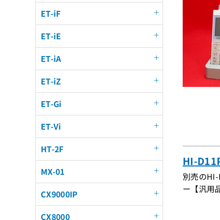
ET-iF
ET-iE
ET-iA
ET-iZ
ET-Gi
ET-Vi
HT-2F
HI-D
MX-01
別売のH
ー【汎用
CX9000IP
CX8000