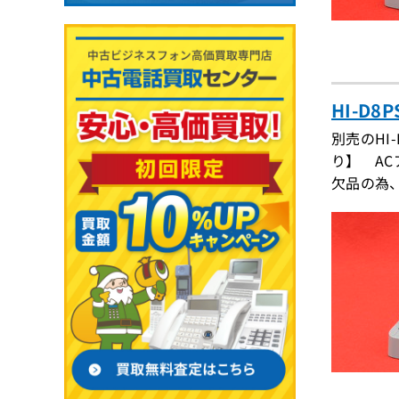
HI-D
別売のHI
り】 A
欠品の為