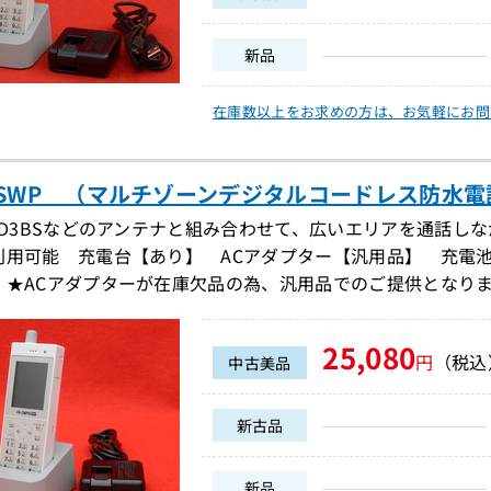
新品
在庫数以上をお求めの方は、
お気軽にお問
8PSWP （マルチゾーンデジタルコードレス防水電話
-D3BSなどのアンテナと組み合わせて、広いエリアを通話し
利用可能 充電台【あり】 ACアダプター【汎用品】 充電
 ★ACアダプターが在庫欠品の為、汎用品でのご提供となり
25,080
円
（税込
中古美品
新古品
新品