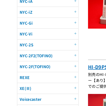
NYC-iA
NYC-iZ
NYC-Gi
NYC-Vi
NYC-2S
NYC-2F2(TOFINO)
HI-D
NYC-2F(TOFINO)
別売のH
REXE
ー【あり
でのご提
XE(Ⅲ)
Voicecaster