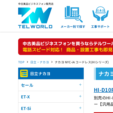
中古美品ビジネスフォン販売店
メーカー別で探す
工事サポート
TOP
日立・ナカヨ
ナカヨ NYC-iA コードレス(HIシリーズ)
ナカヨ
日立ナカヨ
セール
HI-D
ET-X
別売のH
ー【汎用
ET-Si