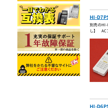
HI-D
別売のHI
し】 A
HI-D