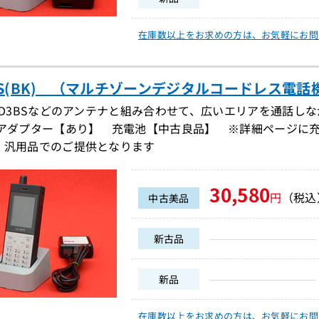
在庫数以上をお求めの方は、
お気軽にお問
8PS(BK) （マルチゾーンデジタルコードレス電話機）
-D3BSなどのアンテナと組み合わせて、広いエリアを通話し
Cアダプター【あり】 充電池【中古良品】 ※詳細ページに
、汎用品でのご提供となります
30,580
円
（税込
中古美品
新古品
新品
在庫数以上をお求めの方は、
お気軽にお問