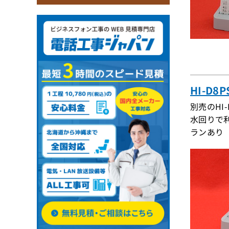
HI-D
別売のHI
水回りで
ランあり