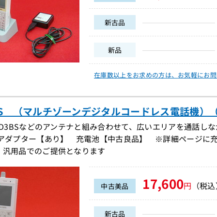
新古品
新品
在庫数以上をお求めの方は、
お気軽にお問
8PS （マルチゾーンデジタルコードレス電話機）（DD
-D3BSなどのアンテナと組み合わせて、広いエリアを通話し
Cアダプター【あり】 充電池【中古良品】 ※詳細ページに
、汎用品でのご提供となります
17,600
円
（税込
中古美品
新古品