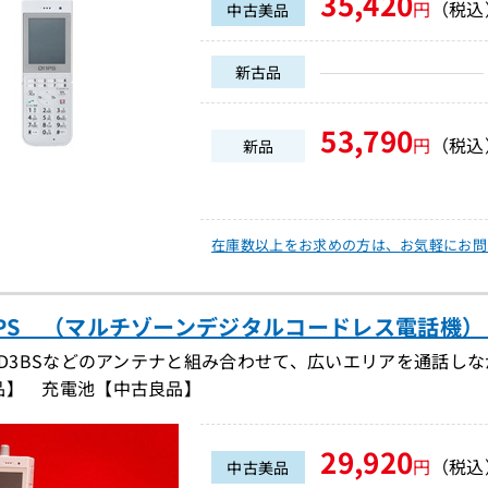
35,420
円
（税込
中古美品
新古品
53,790
円
（税込
新品
在庫数以上をお求めの方は、
お気軽にお問
10PS （マルチゾーンデジタルコードレス電話機）（D
I-D3BSなどのアンテナと組み合わせて、広いエリアを通話し
品】 充電池【中古良品】
29,920
円
（税込
中古美品