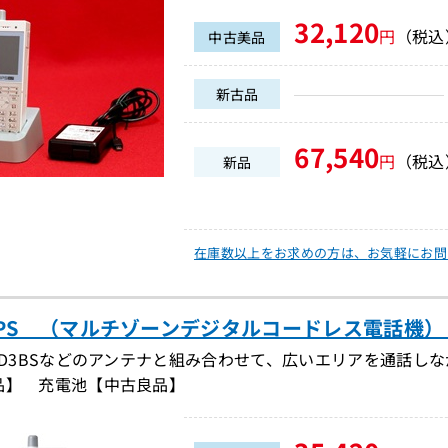
32,120
円
（税込
中古美品
新古品
67,540
円
（税込
新品
在庫数以上をお求めの方は、
お気軽にお問
11PS （マルチゾーンデジタルコードレス電話機）（D
I-D3BSなどのアンテナと組み合わせて、広いエリアを通話し
品】 充電池【中古良品】