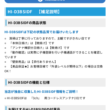
HI-D3BSIDF 【補足説明】
HI-D3BSIDFの商品状態
HI-D3BSIDFは下記の状態品質でお届けいたします
○ 清掃は丁寧に行っておりますので、主観ですがきれい目です
○ 『本体日焼け』は【微焼け】です
○ 『アンテナ棒部分日焼け』は【微焼け】です
○ 『動作確認』は実際に子機登録を行い子機通話ができることを確認し
ています
○ 『壁掛用品』は【添付ありません】
○ 【美品保証★】お客様目線で『外装レベルが期待以下』の場合は交換
OK！
HI-D3BSIDFの機能と仕様
当店が独自に収集したHI-D3BSIDF情報をご説明！
○ HI-D3BSIDFは 『3ch』 用コードレスアンテナ(ID)です
お届けするHI-D3BSIDFの付属品