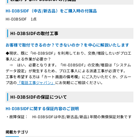
HI-D3BSIDF（中古/新古品）をご購入時の付属品
HI-D3BSIDF 1点
HI-D3BSIDFの取付工事
お客様で取付できるのか？できないのか？を中心に解説いたします
◆現状、既に「HI-D3BSIDF」を利用しており、交換/増設したいがプロ工
事人による作業が必要か？
⇒ はい、必要となります。「HI-D3BSIDF」の交換/増設は「システム
データ設定」が発生するため、プロ工事人による派遣工事が必須です。
工事を希望する方は「カート画面の備考欄」にご入力いただくか、グルー
プ店の
「電話工事ジャパン」
にお気軽にご相談ください。
HI-D3BSIDFの保証について
HI-D3BSIDFに関する保証内容のご説明
・故障保証： HI-D3BSIDFは中古/新古品/新品1年間の無償保証対象です
掲載カテゴリ