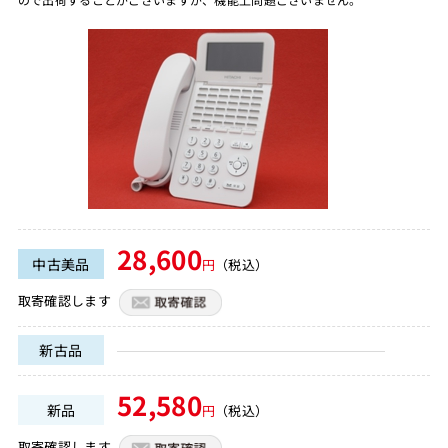
28,600
中古美品
円
（税込）
取寄確認します
新古品
52,580
新品
円
（税込）
取寄確認します