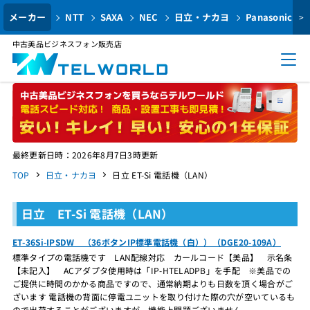
メーカー
NTT
SAXA
NEC
日立・ナカヨ
Panasonic
>
中古美品ビジネスフォン販売店
最終更新日時：2026年8月7日3時更新
TOP
日立・ナカヨ
日立 ET-Si 電話機（LAN）
日立 ET-Si 電話機（LAN）
ET-36Si-IPSDW （36ボタンIP標準電話機（白））（DGE20-109A）
標準タイプの電話機です LAN配線対応 カールコード【美品】 示名条
【未記入】 ACアダプタ使用時は「IP-HTELADPB」を手配 ※美品での
ご提供に時間のかかる商品ですので、通常納期よりも日数を頂く場合がご
ざいます 電話機の背面に停電ユニットを取り付けた際の穴が空いているも
ので出荷することがございますが、機能上問題ございません。