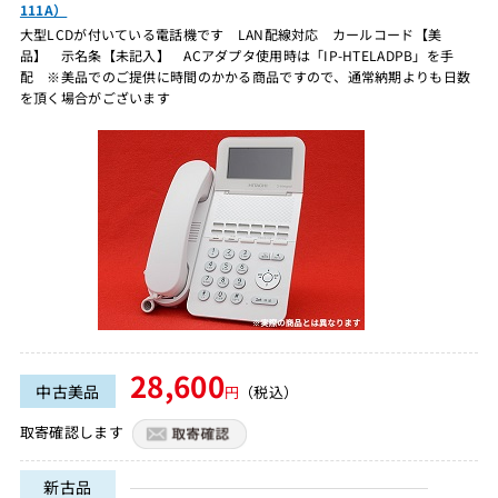
111A）
大型LCDが付いている電話機です LAN配線対応 カールコード【美
品】 示名条【未記入】 ACアダプタ使用時は「IP-HTELADPB」を手
配 ※美品でのご提供に時間のかかる商品ですので、通常納期よりも日数
を頂く場合がございます
28,600
中古美品
円
（税込）
取寄確認します
新古品