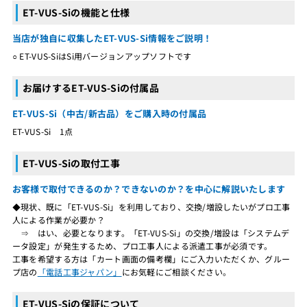
ET-VUS-Siの機能と仕様
当店が独自に収集したET-VUS-Si情報をご説明！
○ ET-VUS-SiはSi用バージョンアップソフトです
お届けするET-VUS-Siの付属品
ET-VUS-Si（中古/新古品）をご購入時の付属品
ET-VUS-Si 1点
ET-VUS-Siの取付工事
お客様で取付できるのか？できないのか？を中心に解説いたします
◆現状、既に「ET-VUS-Si」を利用しており、交換/増設したいがプロ工事
人による作業が必要か？
⇒ はい、必要となります。「ET-VUS-Si」の交換/増設は「システムデ
ータ設定」が発生するため、プロ工事人による派遣工事が必須です。
工事を希望する方は「カート画面の備考欄」にご入力いただくか、グルー
プ店の
「電話工事ジャパン」
にお気軽にご相談ください。
ET-VUS-Siの保証について