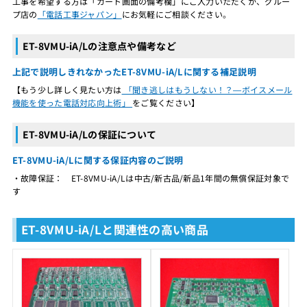
工事を希望する方は「カート画面の備考欄」にご入力いただくか、グルー
プ店の
「電話工事ジャパン」
にお気軽にご相談ください。
ET-8VMU-iA/Lの注意点や備考など
上記で説明しきれなかったET-8VMU-iA/Lに関する補足説明
【もう少し詳しく見たい方は
「聞き逃しはもうしない！？―ボイスメール
機能を使った電話対応向上術」
をご覧ください】
ET-8VMU-iA/Lの保証について
ET-8VMU-iA/Lに関する保証内容のご説明
・故障保証： ET-8VMU-iA/Lは中古/新古品/新品1年間の無償保証対象で
す
ET-8VMU-iA/Lと関連性の高い商品