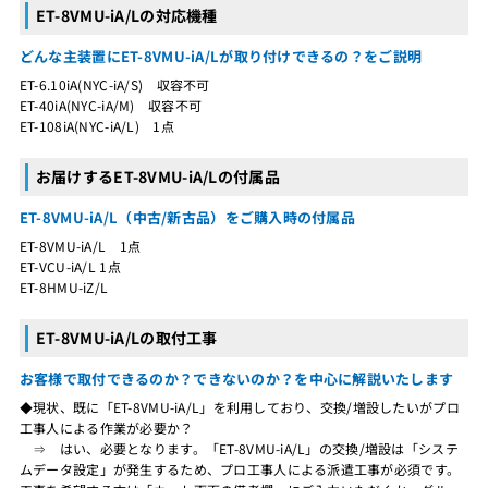
ET-8VMU-iA/Lの対応機種
どんな主装置にET-8VMU-iA/Lが取り付けできるの？をご説明
ET-6.10iA(NYC-iA/S) 収容不可
ET-40iA(NYC-iA/M) 収容不可
ET-108iA(NYC-iA/L) 1点
お届けするET-8VMU-iA/Lの付属品
ET-8VMU-iA/L（中古/新古品）をご購入時の付属品
ET-8VMU-iA/L 1点
ET-VCU-iA/L 1点
ET-8HMU-iZ/L
ET-8VMU-iA/Lの取付工事
お客様で取付できるのか？できないのか？を中心に解説いたします
◆現状、既に「ET-8VMU-iA/L」を利用しており、交換/増設したいがプロ
工事人による作業が必要か？
⇒ はい、必要となります。「ET-8VMU-iA/L」の交換/増設は「システ
ムデータ設定」が発生するため、プロ工事人による派遣工事が必須です。