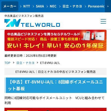
メーカー
NTT
SAXA
NEC
日立・ナカヨ
Panasonic
>
中古美品ビジネスフォン販売店
最終更新日時：2026年8月6日3時更新
TOP
日立・ナカヨ
ET-8VMU-iA/L
ET-8VMU-iA/L｜日立とナカヨの中古ビジネスフォン販売店
【中古】ET-8VMU-iA/L：8回線ボイスメールユニ
ット基板
同時に8回線対応可能なボイスメールユニット VCUと組み合わせて
利用