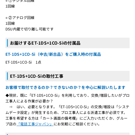
○ ①デジタル回線
1回線
○ ②アナログ回線
1回線
DSU内蔵で切り離し可能です
お届けするET-1DS+1CO-Siの付属品
ET-1DS+1CO-Si（中古/新古品）をご購入時の付属品
ET-1DS+1CO-Si 1点
ET-1DS+1CO-Siの取付工事
お客様で取付できるのか？できないのか？を中心に解説いたします
◆現状、既に「ET-1DS+1CO-Si」を利用しており、交換/増設したいがプロ
工事人による作業が必要か？
⇒ はい、必要となります。「ET-1DS+1CO-Si」の交換/増設は「システ
ムデータ設定」が発生するため、プロ工事人による派遣工事が必須です。
工事を希望する方は「カート画面の備考欄」にご入力いただくか、グルー
プ店の
「電話工事ジャパン」
にお気軽にご相談ください。