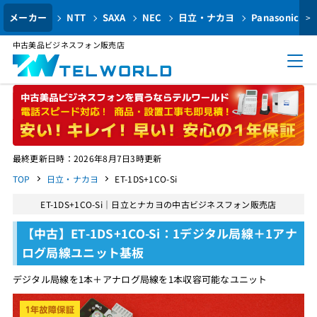
メーカー
NTT
SAXA
NEC
日立・ナカヨ
Panasonic
>
中古美品ビジネスフォン販売店
最終更新日時：2026年8月7日3時更新
TOP
日立・ナカヨ
ET-1DS+1CO-Si
ET-1DS+1CO-Si｜日立とナカヨの中古ビジネスフォン販売店
【中古】ET-1DS+1CO-Si：1デジタル局線＋1アナ
ログ局線ユニット基板
デジタル局線を1本＋アナログ局線を1本収容可能なユニット