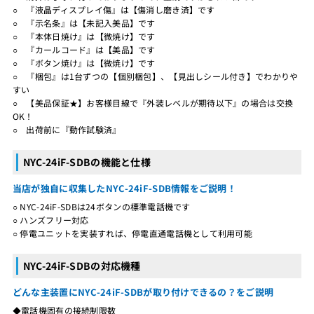
○ 『液晶ディスプレイ傷』は【傷消し磨き済】です
○ 『示名条』は【未記入美品】です
○ 『本体日焼け』は【微焼け】です
○ 『カールコード』は【美品】です
○ 『ボタン焼け』は【微焼け】です
○ 『梱包』は1台ずつの【個別梱包】、【見出しシール付き】でわかりや
すい
○ 【美品保証★】お客様目線で『外装レベルが期待以下』の場合は交換
OK！
○ 出荷前に『動作試験済』
NYC-24iF-SDBの機能と仕様
当店が独自に収集したNYC-24iF-SDB情報をご説明！
○ NYC-24iF-SDBは24ボタンの標準電話機です
○ ハンズフリー対応
○ 停電ユニットを実装すれば、停電直通電話機として利用可能
NYC-24iF-SDBの対応機種
どんな主装置にNYC-24iF-SDBが取り付けできるの？をご説明
◆電話機固有の接続制限数