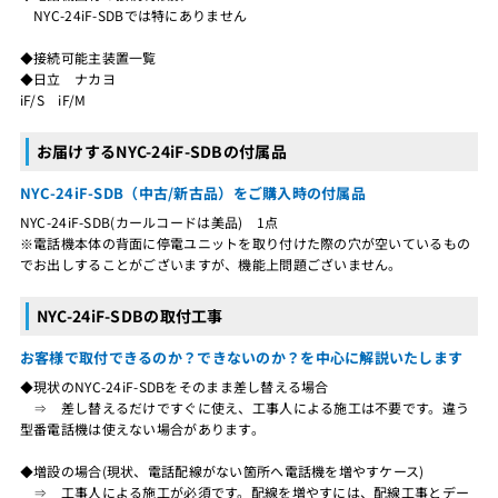
NYC-24iF-SDBでは特にありません
◆接続可能主装置一覧
◆日立 ナカヨ
iF/S iF/M
お届けするNYC-24iF-SDBの付属品
NYC-24iF-SDB（中古/新古品）をご購入時の付属品
NYC-24iF-SDB(カールコードは美品) 1点
※電話機本体の背面に停電ユニットを取り付けた際の穴が空いているもの
でお出しすることがございますが、機能上問題ございません。
NYC-24iF-SDBの取付工事
お客様で取付できるのか？できないのか？を中心に解説いたします
◆現状のNYC-24iF-SDBをそのまま差し替える場合
⇒ 差し替えるだけですぐに使え、工事人による施工は不要です。違う
型番電話機は使えない場合があります。
◆増設の場合(現状、電話配線がない箇所へ電話機を増やすケース)
⇒ 工事人による施工が必須です。配線を増やすには、配線工事とデー