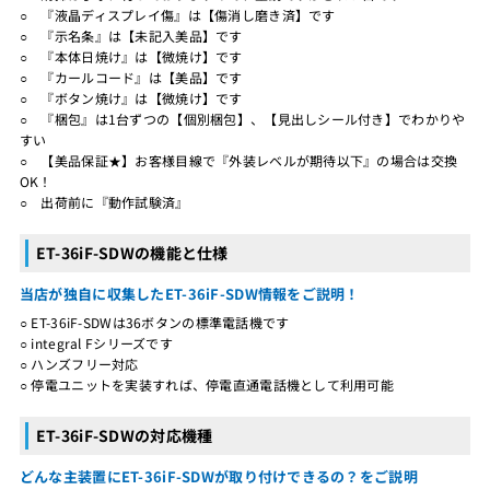
○ 『液晶ディスプレイ傷』は【傷消し磨き済】です
○ 『示名条』は【未記入美品】です
○ 『本体日焼け』は【微焼け】です
○ 『カールコード』は【美品】です
○ 『ボタン焼け』は【微焼け】です
○ 『梱包』は1台ずつの【個別梱包】、【見出しシール付き】でわかりや
すい
○ 【美品保証★】お客様目線で『外装レベルが期待以下』の場合は交換
OK！
○ 出荷前に『動作試験済』
ET-36iF-SDWの機能と仕様
当店が独自に収集したET-36iF-SDW情報をご説明！
○ ET-36iF-SDWは36ボタンの標準電話機です
○ integral Fシリーズです
○ ハンズフリー対応
○ 停電ユニットを実装すれば、停電直通電話機として利用可能
ET-36iF-SDWの対応機種
どんな主装置にET-36iF-SDWが取り付けできるの？をご説明