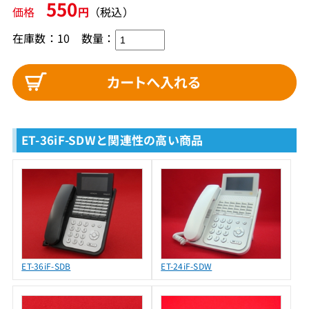
550
価格
円
（税込）
在庫数：10
数量：
ET-36iF-SDWと関連性の高い商品
ET-36iF-SDB
ET-24iF-SDW