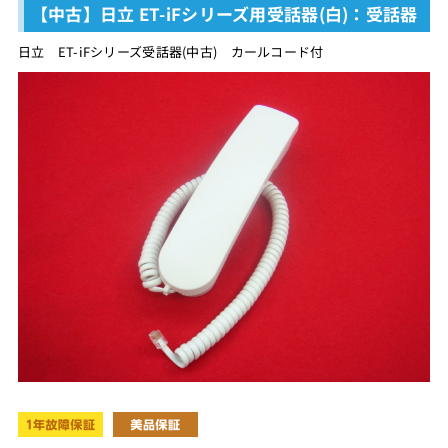
【中古】日立 ET-iFシリーズ用受話器(白)：受話器
日立 ET-iFシリーズ受話器(中古) カールコード付