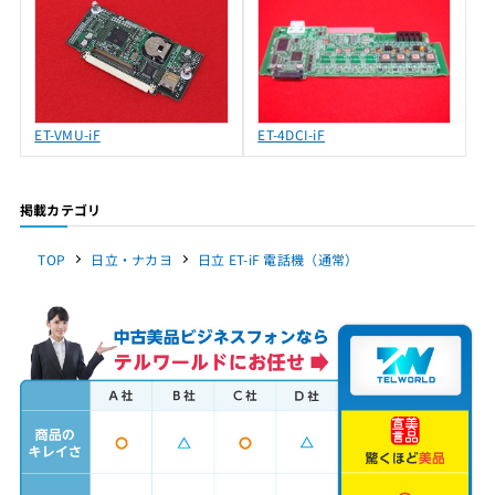
ET-VMU-iF
ET-4DCI-iF
掲載カテゴリ
TOP
日立・ナカヨ
日立 ET-iF 電話機（通常）