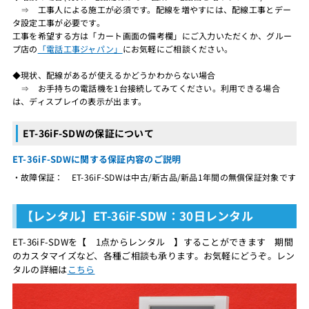
⇒ 工事人による施工が必須です。配線を増やすには、配線工事とデー
タ設定工事が必要です。
工事を希望する方は「カート画面の備考欄」にご入力いただくか、グルー
プ店の
「電話工事ジャパン」
にお気軽にご相談ください。
◆現状、配線があるが使えるかどうかわからない場合
⇒ お手持ちの電話機を1台接続してみてください。利用できる場合
は、ディスプレイの表示が出ます。
ET-36iF-SDWの保証について
ET-36iF-SDWに関する保証内容のご説明
・故障保証： ET-36iF-SDWは中古/新古品/新品1年間の無償保証対象です
【レンタル】ET-36iF-SDW：30日レンタル
ET-36iF-SDWを【 1点からレンタル 】することができます 期間
のカスタマイズなど、各種ご相談も承ります。お気軽にどうぞ。レン
タルの詳細は
こちら