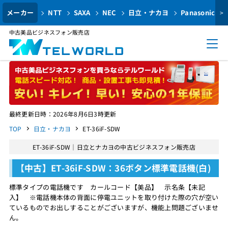
メーカー
NTT
SAXA
NEC
日立・ナカヨ
Panasonic
>
中古美品ビジネスフォン販売店
最終更新日時：2026年8月6日3時更新
TOP
日立・ナカヨ
ET-36iF-SDW
ET-36iF-SDW｜日立とナカヨの中古ビジネスフォン販売店
【中古】ET-36iF-SDW：36ボタン標準電話機(白)
標準タイプの電話機です カールコード【美品】 示名条【未記
入】 ※電話機本体の背面に停電ユニットを取り付けた際の穴が空い
ているものでお出しすることがございますが、機能上問題ございませ
ん。