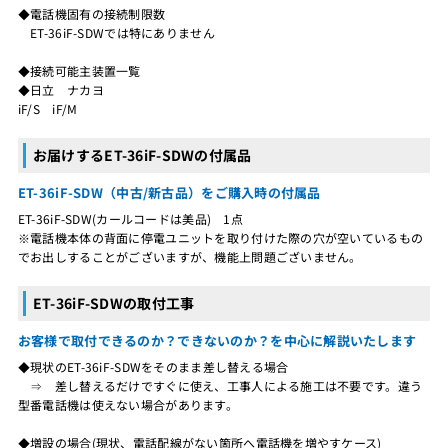
◆電話機固有の接続制限数
ET-36iF-SDWでは特にありません
◆接続可能主装置一覧
◆日立 ナカヨ
iF/S iF/M
お届けするET-36iF-SDWの付属品
ET-36iF-SDW（中古/新古品）をご購入時の付属品
ET-36iF-SDW(カールコードは美品) 1点
※電話機本体の背面に停電ユニットを取り付けた際の穴が空いているもの
でお出しすることがございますが、機能上問題ございません。
ET-36iF-SDWの取付工事
お客様で取付できるのか？できないのか？を中心に解説いたします
◆現状のET-36iF-SDWをそのまま差し替える場合
⇒ 差し替えるだけですぐに使え、工事人による施工は不要です。違う
型番電話機は使えない場合があります。
◆増設の場合(現状、電話配線がない箇所へ電話機を増やすケース)