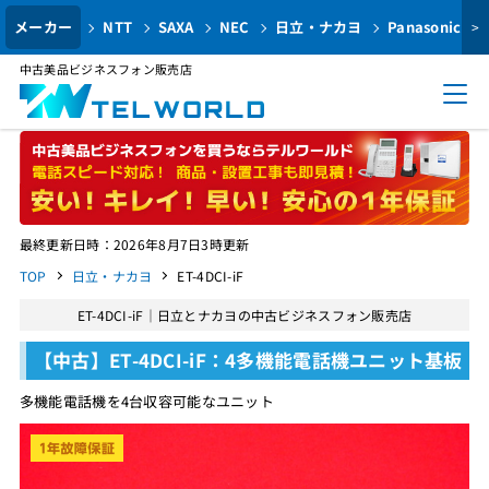
メーカー
NTT
SAXA
NEC
日立・ナカヨ
Panasonic
>
中古美品ビジネスフォン販売店
最終更新日時：2026年8月7日3時更新
TOP
日立・ナカヨ
ET-4DCI-iF
ET-4DCI-iF｜日立とナカヨの中古ビジネスフォン販売店
【中古】ET-4DCI-iF：4多機能電話機ユニット基板
多機能電話機を4台収容可能なユニット