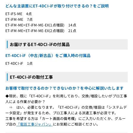
どんな主装置にET-4DCI-iFが取り付けできるの？をご説明
ET-iFS-ME 4点
ET-iFM-ME 7点
ET-iFM-ME+ET-iFM-ME-EX(1点増設) 14点
ET-iFM-ME+ET-iFM-ME-EX(2点増設) 21点
お届けするET-4DCI-iFの付属品
ET-4DCI-iF（中古/新古品）をご購入時の付属品
ET-4DCI-iF 1点
ET-4DCI-iFの取付工事
お客様で取付できるのか？できないのか？を中心に解説いたします
◆現状、既に「ET-4DCI-iF」を利用しており、交換/増設したいがプロ工事
人による作業が必要か？
⇒ はい、必要となります。「ET-4DCI-iF」の交換/増設は「システムデ
ータ設定」が発生するため、プロ工事人による派遣工事が必須です。
工事を希望する方は「カート画面の備考欄」にご入力いただくか、グルー
プ店の
「電話工事ジャパン」
にお気軽にご相談ください。