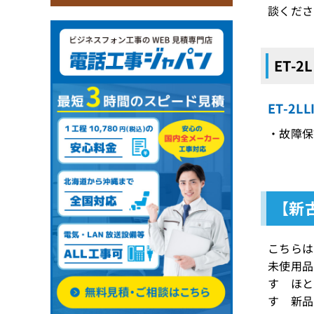
談くださ
ET-
ET-2
・故障保
【新古
こちらは
未使用品
す ほと
す 新品