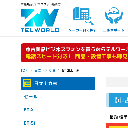
中古美品ビジネスフォン販売店
メーカー別で探す
工事サポート
TOP
日立・ナカヨ
ET-2LLI-iF
日立ナカヨ
セール
【中古
ET-X
長距離単
ET-Si