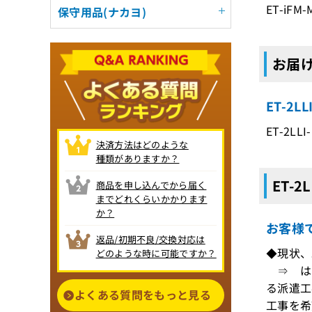
ET-iFM
保守用品(ナカヨ)
お届け
ET-2
ET-2LLI
決済方法はどのような
種類がありますか？
ET-2
商品を申し込んでから届く
までどれくらいかかります
か？
お客様
返品/初期不良/交換対応は
◆現状、
どのような時に可能ですか？
⇒ はい
る派遣工
よくある質問をもっと見る
工事を希