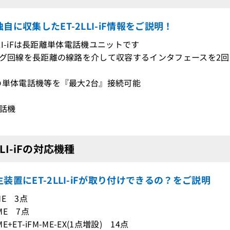
自に収集したET-2LLI-iF情報をご説明！
2LLI-iFは長距離単体電話機ユニットです
ログ回線を長距離の線路を介して収容するインタフェースを2
の単体電話機等を『最大2台』接続可能
電話機
LLI-iFの対応機種
装置にET-2LLI-iFが取り付けできるの？をご説明
-ME 3点
-ME 7点
-ME+ET-iFM-ME-EX(1点増設) 14点