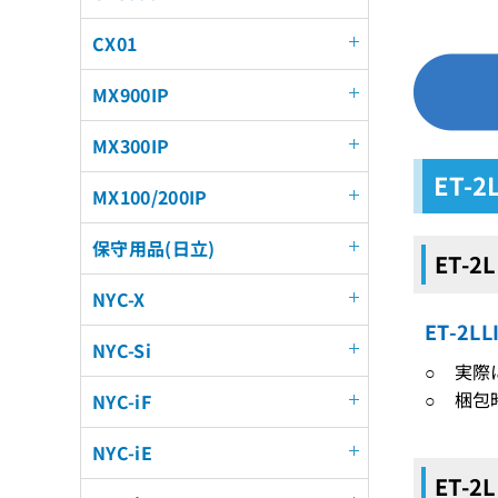
CX01
MX900IP
MX300IP
ET-
MX100/200IP
保守用品(日立)
ET-2
NYC-X
ET-2
NYC-Si
○ 実際
○ 梱包
NYC-iF
NYC-iE
ET-2