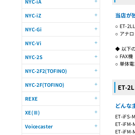
NYC-iA
当店が独
NYC-iZ
○ ET-
NYC-Gi
○ アナ
NYC-Vi
◆ 以下
○ FAX機
NYC-2S
○ 単体
NYC-2F2(TOFINO)
NYC-2F(TOFINO)
ET-2
REXE
どんな主
XE(Ⅲ)
ET-iFS
ET-iFM
Voicecaster
ET-iFM