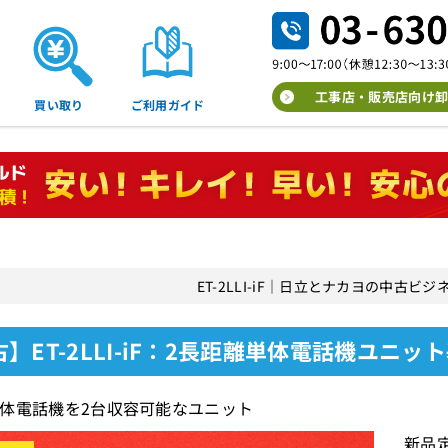
工事店・販売店向け卸
買い取り
ご利用ガイド
ET-2LLI-iF｜日立とナカヨの中古ビ
】ET-2LLI-iF：2長距離単体電話機ユニッ
体電話機を2台収容可能なユニット
新品定