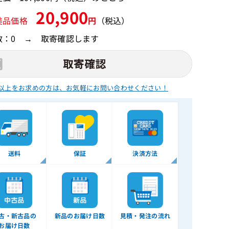
20,900
美品価格
円
（税込）
数：0 → 取寄確認します
以上をお求めの方は、
お気軽にお問い合わせください！
送料
保証
決済方法
古・新古品の
新品のお届け日数
見積・発注の流れ
お届け日数