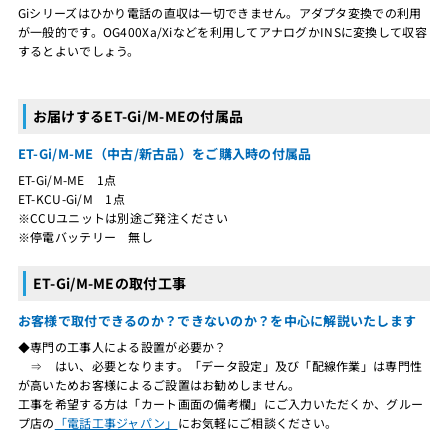
Giシリーズはひかり電話の直収は一切できません。アダプタ変換での利用
が一般的です。OG400Xa/Xiなどを利用してアナログかINSに変換して収容
するとよいでしょう。
お届けするET-Gi/M-MEの付属品
ET-Gi/M-ME（中古/新古品）をご購入時の付属品
ET-Gi/M-ME 1点
ET-KCU-Gi/M 1点
※CCUユニットは別途ご発注ください
※停電バッテリー 無し
ET-Gi/M-MEの取付工事
お客様で取付できるのか？できないのか？を中心に解説いたします
◆専門の工事人による設置が必要か？
⇒ はい、必要となります。「データ設定」及び「配線作業」は専門性
が高いためお客様によるご設置はお勧めしません。
工事を希望する方は「カート画面の備考欄」にご入力いただくか、グルー
プ店の
「電話工事ジャパン」
にお気軽にご相談ください。