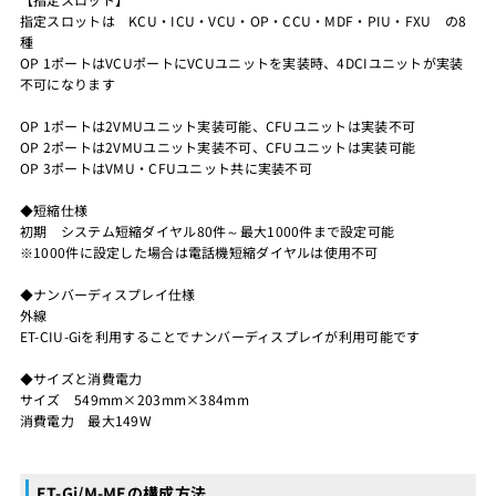
指定スロットは KCU・ICU・VCU・OP・CCU・MDF・PIU・FXU の8
種
OP 1ポートはVCUポートにVCUユニットを実装時、4DCIユニットが実装
不可になります
OP 1ポートは2VMUユニット実装可能、CFUユニットは実装不可
OP 2ポートは2VMUユニット実装不可、CFUユニットは実装可能
OP 3ポートはVMU・CFUユニット共に実装不可
◆短縮仕様
初期 システム短縮ダイヤル80件～最大1000件まで設定可能
※1000件に設定した場合は電話機短縮ダイヤルは使用不可
◆ナンバーディスプレイ仕様
外線
ET-CIU-Giを利用することでナンバーディスプレイが利用可能です
◆サイズと消費電力
サイズ 549mm×203mm×384mm
消費電力 最大149W
ET-Gi/M-MEの構成方法