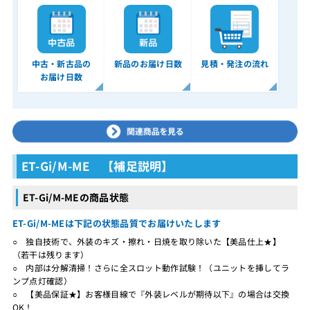
中古・新古品の
新品のお届け日数
見積・発注の流れ
お届け日数
ET-Gi/M-ME 【補足説明】
ET-Gi/M-MEの商品状態
ET-Gi/M-MEは下記の状態品質でお届けいたします
○ 独自技術で、外装のキズ・擦れ・日焼を取り除いた【美品仕上★】
（若干は残ります）
○ 内部は分解清掃！さらに全スロット動作試験！（ユニットを挿してラ
ンプ点灯確認）
○ 【美品保証★】お客様目線で『外装レベルが期待以下』の場合は交換
OK！