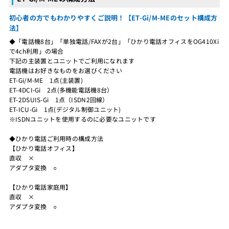
初心者の方でもわかりやすくご説明！【ET-Gi/M-MEのセット構成方
法】
◆「電話機8台」「単独電話/FAXが2台」「ひかり電話オフィスをOG410Xi
で4ch利用」の場合
下記の主装置とユニットでご利用になれます
電話機はお好きなものをお選びください
ET-Gi/M-ME 1点(主装置)
ET-4DCI-Gi 2点(多機能電話機8台）
ET-2DSUIS-Gi 1点（ISDN2回線）
ET-ICU-Gi 1点(デジタル制御ユニット)
※ISDNユニットを使用するのに必要なユニットです
◆ひかり電話ご利用時の構成方法
【ひかり電話オフィス】
直収 ×
アダプタ変換 ○
【ひかり電話家庭用】
直収 ×
アダプタ変換 ○