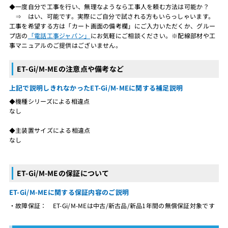
◆一度自分で工事を行い、無理なようなら工事人を頼む方法は可能か？
⇒ はい、可能です。実際にご自分で試される方もいらっしゃいます。
工事を希望する方は「カート画面の備考欄」にご入力いただくか、グルー
プ店の
「電話工事ジャパン」
にお気軽にご相談ください。※配線部材や工
事マニュアルのご提供はございません。
ET-Gi/M-MEの注意点や備考など
上記で説明しきれなかったET-Gi/M-MEに関する補足説明
◆機種シリーズによる相違点
なし
◆主装置サイズによる相違点
なし
ET-Gi/M-MEの保証について
ET-Gi/M-MEに関する保証内容のご説明
・故障保証： ET-Gi/M-MEは中古/新古品/新品1年間の無償保証対象です