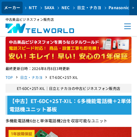
メーカー
NTT
SAXA
NEC
日立・ナカヨ
Panasonic
>
中古美品ビジネスフォン販売店
最終更新日時：2026年8月8日3時更新
TOP
日立・ナカヨ
ET-6DC+2ST-XIL
ET-6DC+2ST-XIL｜日立とナカヨの中古ビジネスフォン販売店
【中古】ET-6DC+2ST-XIL：6多機能電話機＋2単体
電話機ユニット基板
多機能電話機6台と単体電話機2台を収容可能なユニット