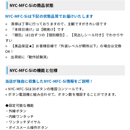
NYC-MFC-Siの商品状態
NYC-MFC-Siは下記の状態品質でお届けいたします
○ 清掃は丁寧に行っておりますので、主観ですがきれい目です
○ 『本体日焼け』は【微焼け】です
○ 『梱包』は1台ずつの【個別梱包】、【見出しシール付き】でわかりや
すい
○ 【美品保証★】お客様目線で『外装レベルが期待以下』の場合は交換
OK！
○ 出荷前に『動作試験済』
NYC-MFC-Siの機能と仕様
当店が独自に収集したNYC-MFC-Si情報をご説明！
○ NYC-MFC-Siは36ボタンの増設コンソールです。
○ ボタン電話機と組み合わせて、ボタン数を増設することができます。
◆設定可能な機能
・外線ボタン
・内線ワンタッチ
・ワンタッチダイヤル
・ボイスメール操作ボタン