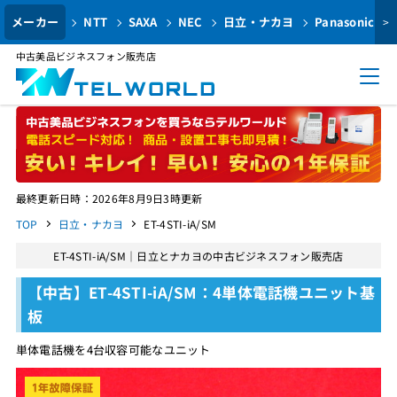
メーカー
NTT
SAXA
NEC
日立・ナカヨ
Panasonic
>
中古美品ビジネスフォン販売店
最終更新日時：2026年8月9日3時更新
TOP
日立・ナカヨ
ET-4STI-iA/SM
ET-4STI-iA/SM｜日立とナカヨの中古ビジネスフォン販売店
【中古】ET-4STI-iA/SM：4単体電話機ユニット基
板
単体電話機を4台収容可能なユニット