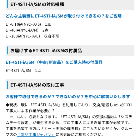
ET-4STI-iA/SMの対応機種
どんな主装置にET-4STI-iA/SMが取り付けできるの？をご説明
ET-6.10iA(NYC-iA/S) 1点
ET-40iA(NYC-iA/M) 2点
ET-108iA(NYC-iA/L) 収容不可
お届けするET-4STI-iA/SMの付属品
ET-4STI-iA/SM（中古/新古品）をご購入時の付属品
ET-4STI-iA/SM 1点
ET-4STI-iA/SMの取付工事
お客様で取付できるのか？できないのか？を中心に解説いたします
◆現状、既に「ET-4STI-iA/SM」を利用しており、交換/増設したいがプロ
工事人による作業が必要か？
⇒ はい、必要となります。「ET-4STI-iA/SM」の交換/増設は「システ
ムデータ設定」が発生するため、プロ工事人による派遣工事が必須です。
工事を希望する方は「カート画面の備考欄」にご入力いただくか、グルー
プ店の
「電話工事ジャパン」
にお気軽にご相談ください。