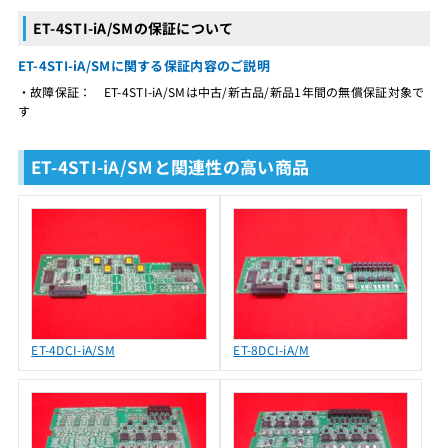
ET-4STI-iA/SMの保証について
ET-4STI-iA/SMに関する保証内容のご説明
・故障保証： ET-4STI-iA/SMは中古/新古品/新品1年間の無償保証対象で
す
ET-4STI-iA/SMと関連性の高い商品
ET-4DCI-iA/SM
ET-8DCI-iA/M