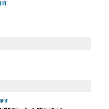
説明
ます