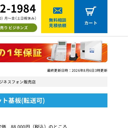
無料相談
カート
見積依頼
売り ビジホンズ
最終更新日時：2026年8月6日3時更新
中古ビジネスフォン販売店
ニット基板(転送可)
価 88,000円（税込）のところ