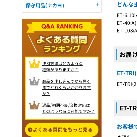
どんな主
保守用品(ナカヨ)
ET-6.10
ET-40iA
ET-108
お届けす
決済方法はどのような
種類がありますか？
ET-T
商品を申し込んでから届く
ET-TRI(
までどれくらいかかります
か？
返品/初期不良/交換対応は
ET-T
どのような時に可能ですか？
お客様
よくある質問をもっと見る