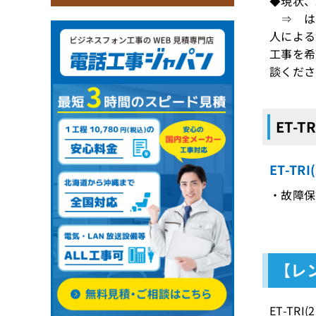
◆現状、
⇒ はい
人による
工事を希
談くださ
ET-T
ET-T
・故障保証
【レン
ET-T