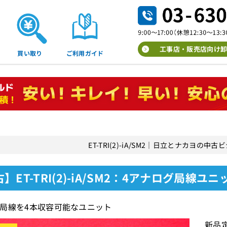
工事店・販売店向け卸
買い取り
ご利用ガイド
ET-TRI(2)-iA/SM2｜日立とナカヨの
】ET-TRI(2)-iA/SM2：4アナログ局線ユ
局線を4本収容可能なユニット
新品定