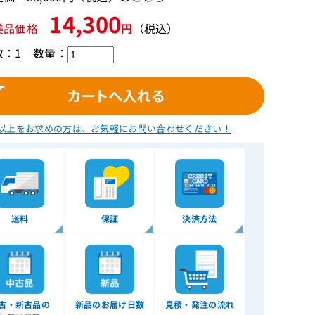
14,300
美品価格
円
（税込）
数：1
数量：
以上をお求めの方は、
お気軽にお問い合わせください！
送料
保証
決済方法
古・新古品の
新品のお届け日数
見積・発注の流れ