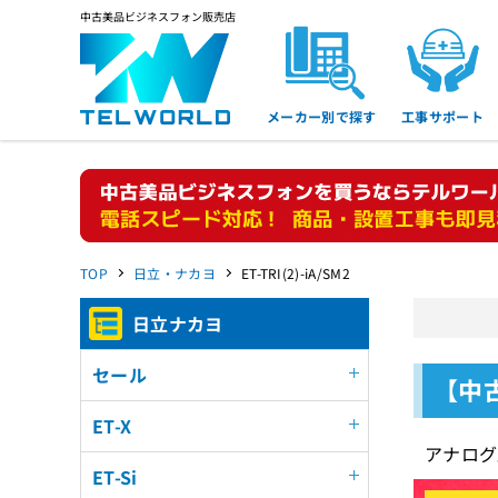
中古美品ビジネスフォン販売店
メーカー別で探す
工事サポート
TOP
日立・ナカヨ
ET-TRI(2)-iA/SM2
日立ナカヨ
セール
【中古
ET-X
アナログ
ET-Si