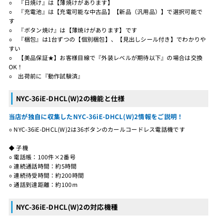
○ 『日焼け』は【薄焼けがあります】
○ 『充電池』は【充電可能な中古品】【新品（汎用品）】で選択可能で
す
○ 『ボタン焼け』は【薄焼けがあります】です
○ 『梱包』は1台ずつの【個別梱包】、【見出しシール付き】でわかりや
すい
○ 【美品保証★】お客様目線で『外装レベルが期待以下』の場合は交換
OK！
○ 出荷前に『動作試験済』
NYC-36iE-DHCL(W)2の機能と仕様
当店が独自に収集したNYC-36iE-DHCL(W)2情報をご説明！
○ NYC-36iE-DHCL(W)2は36ボタンのカールコードレス電話機です
◆ 子機
○ 電話帳：100件×2番号
○ 連続通話時間：約5時間
○ 連続待受時間：約200時間
○ 通話到達距離：約100m
NYC-36iE-DHCL(W)2の対応機種