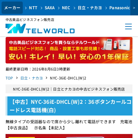
メーカー
NTT
SAXA
NEC
日立・ナカヨ
Panasonic
>
中古美品ビジネスフォン販売店
最終更新日時：2026年8月6日3時更新
TOP
日立・ナカヨ
NYC-36iE-DHCL(W)2
NYC-36iE-DHCL(W)2｜日立とナカヨの中古ビジネスフォン販売店
【中古】NYC-36iE-DHCL(W)2：36ボタンカールコ
ードレス電話機(白)
無線タイプの受話器なので席から少し離れて電話ができます 充電池
【中古良品】 示名条【未記入】