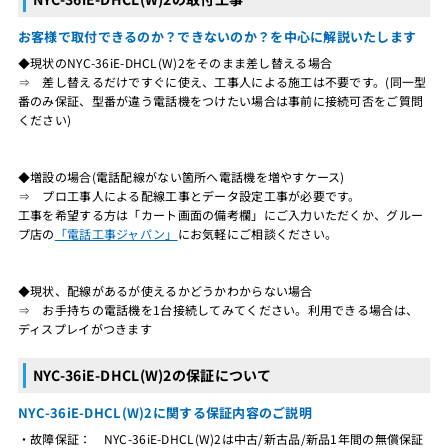
お客様で取付できるのか？できないのか？を中心に解説いたします
◆現状のNYC-36iE-DHCL(W)2をそのまま差し替える場合
⇒ 差し替えるだけですぐに使え、工事人による施工は不要です。(同一型
番のみ保証、型番が違う電話機をつけたい場合は事前に接続可否をご質問
ください)
◆増設の場合(電話配線がない箇所へ電話機を増やすケース)
⇒ プロ工事人による配線工事とデータ設定工事が必要です。
工事を希望する方は「カート画面の備考欄」にご入力いただくか、グルー
プ店の
「電話工事ジャパン」
にお気軽にご相談ください。
◆現状、配線があるが使えるかどうかわからない場合
⇒ お手持ちの電話機を1台接続してみてください。利用できる場合は、
ディスプレイがつきます
NYC-36iE-DHCL(W)2の保証について
NYC-36iE-DHCL(W)2に関する保証内容のご説明
・故障保証： NYC-36iE-DHCL(W)2は中古/新古品/新品1年間の無償保証