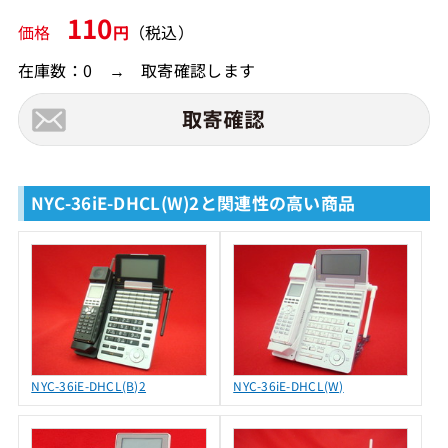
110
価格
円
（税込）
在庫数：0 → 取寄確認します
NYC-36iE-DHCL(W)2と関連性の高い商品
NYC-36iE-DHCL(B)2
NYC-36iE-DHCL(W)