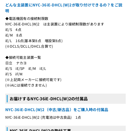
どんな主装置にNYC-36iE-DHCL(W)2が取り付けできるの？をご説
明
◆電話機固有の接続制限数
NYC-36iE-DHCL(W)2 は主装置により接続制限数があります
iE/S 4点
iE/M 8点
iE/L 16点(基本架8点 増設架8点)
(※DCLS/DCLL/DHCL合算で)
◆接続可能主装置一覧
日立 ナカヨ
iE/S iE/SP iE/M iE/L
iF/S iF/M
(※上記両メーカーに接続可能です)
(※iAには接続できません)
お届けするNYC-36iE-DHCL(W)2の付属品
NYC-36iE-DHCL(W)2（中古/新古品）をご購入時の付属品
NYC-36iE-DHCL(W)2 (充電池は中古良品) 1点
NYC-36iE-DHCL(W)2の取付工事