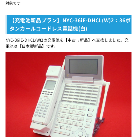
対象です
【充電池新品プラン】NYC-36iE-DHCL(W)2：36ボ
タンカールコードレス電話機(白)
NYC-36iE-DHCL(W)2の充電池を【中古→新品】へ交換しました。充
電池は【日本製新品】です。