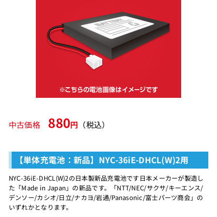
880
中古価格
円
（税込）
【単体充電池：新品】NYC-36iE-DHCL(W)2用
NYC-36iE-DHCL(W)2の日本製新品充電池です日本メーカーが製造し
た「Made in Japan」の新品です。「NTT/NEC/サクサ/キーエンス/
デンソー/カシオ/日立/ナカヨ/岩通/Panasonic/富士パーツ商会」の
いずれかとなります。