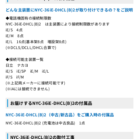
どんな主装置にNYC-36iE-DHCL(B)2が取り付けできるの？をご説明
◆電話機固有の接続制限数
NYC-36iE-DHCL(B)2 は主装置により接続制限数があります
iE/S 4点
iE/M 8点
iE/L 16点(基本架8点 増設架8点)
(※DCLS/DCLL/DHCL合算で)
◆接続可能主装置一覧
日立 ナカヨ
iE/S iE/SP iE/M iE/L
iF/S iF/M
(※上記両メーカーに接続可能です)
(※iAには接続できません)
お届けするNYC-36iE-DHCL(B)2の付属品
NYC-36iE-DHCL(B)2（中古/新古品）をご購入時の付属品
NYC-36iE-DHCL(B)2 (充電池は中古良品) 1点
NYC-36iE-DHCL(B)2の取付工事