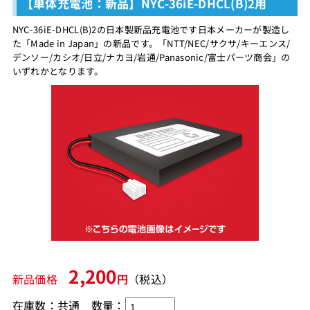
【単体充電池：新品】NYC-36iE-DHCL(B)2用
NYC-36iE-DHCL(B)2の日本製新品充電池です日本メーカーが製造し
た「Made in Japan」の新品です。「NTT/NEC/サクサ/キーエンス/
デンソー/カシオ/日立/ナカヨ/岩通/Panasonic/富士パーツ商会」の
いずれかとなります。
2,200
新品価格
円
（税込）
在庫数：共通 数量：