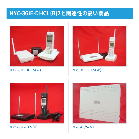
NYC-36iE-DHCL(B)2と関連性の高い商品
NYC-8iE-DCLS(W)
NYC-8iE-CLS(W)
NYC-8iE-CLS(B)
NYC-iE/S-ME