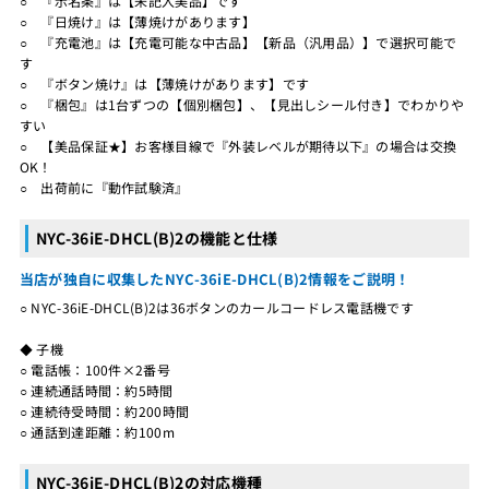
○ 『示名条』は【未記入美品】です
○ 『日焼け』は【薄焼けがあります】
○ 『充電池』は【充電可能な中古品】【新品（汎用品）】で選択可能で
す
○ 『ボタン焼け』は【薄焼けがあります】です
○ 『梱包』は1台ずつの【個別梱包】、【見出しシール付き】でわかりや
すい
○ 【美品保証★】お客様目線で『外装レベルが期待以下』の場合は交換
OK！
○ 出荷前に『動作試験済』
NYC-36iE-DHCL(B)2の機能と仕様
当店が独自に収集したNYC-36iE-DHCL(B)2情報をご説明！
○ NYC-36iE-DHCL(B)2は36ボタンのカールコードレス電話機です
◆ 子機
○ 電話帳：100件×2番号
○ 連続通話時間：約5時間
○ 連続待受時間：約200時間
○ 通話到達距離：約100m
NYC-36iE-DHCL(B)2の対応機種