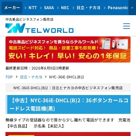
メーカー
NTT
SAXA
NEC
日立・ナカヨ
Panasonic
>
中古美品ビジネスフォン販売店
最終更新日時：2026年8月9日3時更新
TOP
日立・ナカヨ
NYC-36iE-DHCL(B)2
NYC-36iE-DHCL(B)2｜日立とナカヨの中古ビジネスフォン販売店
【中古】NYC-36iE-DHCL(B)2：36ボタンカールコ
ードレス電話機(黒)
無線タイプの受話器なので席から少し離れて電話ができます 充電池
【中古良品】 示名条【未記入】