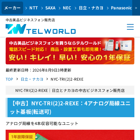
メーカー
NTT
SAXA
NEC
日立・ナカヨ
Panasonic
>
中古美品ビジネスフォン販売店
最終更新日時：2026年8月9日3時更新
TOP
日立・ナカヨ
NYC-TRI(2)2-REXE
NYC-TRI(2)2-REXE｜日立とナカヨの中古ビジネスフォン販売店
【中古】NYC-TRI(2)2-REXE：4アナログ局線ユニ
ット基板(転送可)
アナログ局線を4本収容可能なユニット