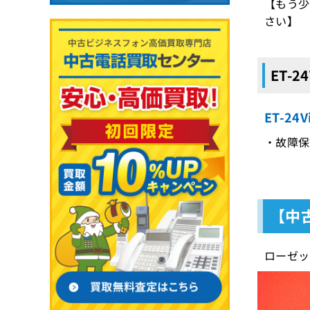
【もう少
さい】
ET-
ET-2
・故障保
【中古
ローゼッ