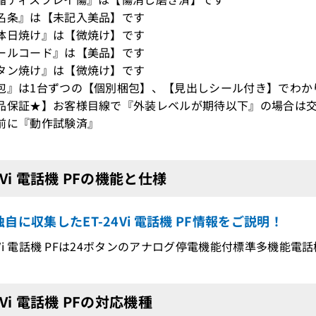
名条』は【未記入美品】です
体日焼け』は【微焼け】です
ールコード』は【美品】です
タン焼け』は【微焼け】です
包』は1台ずつの【個別梱包】、【見出しシール付き】でわか
品保証★】お客様目線で『外装レベルが期待以下』の場合は交
前に『動作試験済』
24Vi 電話機 PFの機能と仕様
自に収集したET-24Vi 電話機 PF情報をご説明！
-24Vi 電話機 PFは24ボタンのアナログ停電機能付標準多機能電
24Vi 電話機 PFの対応機種