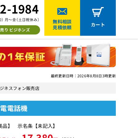
無料相談
カート
見積依頼
売り ビジホンズ
最終更新日時：2026年8月8日3時更新
古ビジネスフォン販売店
停電電話機
美品】 示名条【未記入】
17,380