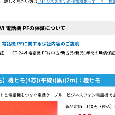
し詳しく見たい方は
「ビジネスホンの停電機能って！？―停電
24Vi 電話機 PFの保証について
4Vi 電話機 PFに関する保証内容のご説明
証： ET-24Vi 電話機 PFは中古/新古品/新品1年間の無償保
】機ヒモ(4芯)(平線)(黒)(2m)：機ヒモ
トと電話機をつなぐ電話ケーブル ビジネスフォン電話機で
新品定価 110円（税込