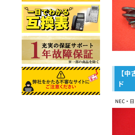
【中古
ド
NEC・