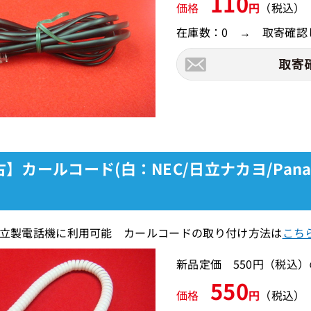
110
価格
円
（税込）
在庫数：0 → 取寄確認
】カールコード(白：NEC/日立ナカヨ/Pan
日立製電話機に利用可能 カールコードの取り付け方法は
こち
新品定価 550円（税込
550
価格
円
（税込）