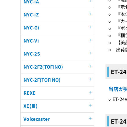
NYC-iA
○ 『示
○ 『本
NYC-iZ
○ 『カ
NYC-Gi
○ 『ボ
○ 『梱
NYC-Vi
○ 【美
○ 出荷
NYC-2S
NYC-2F2(TOFINO)
ET-
NYC-2F(TOFINO)
当店が独
REXE
○ ET
XE(Ⅲ)
Voicecaster
ET-