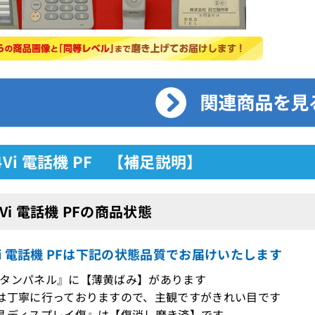
24Vi 電話機 PF 【補足説明】
24Vi 電話機 PFの商品状態
4Vi 電話機 PFは下記の状態品質でお届けいたします
タンパネル』に【薄黄ばみ】があります
は丁寧に行っておりますので、主観ですがきれい目です
晶ディスプレイ傷』は【傷消し磨き済】です