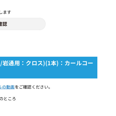
します
a/岩通用：クロス)(1本)：カールコー
らの動画
をご確認ください。
）のところ