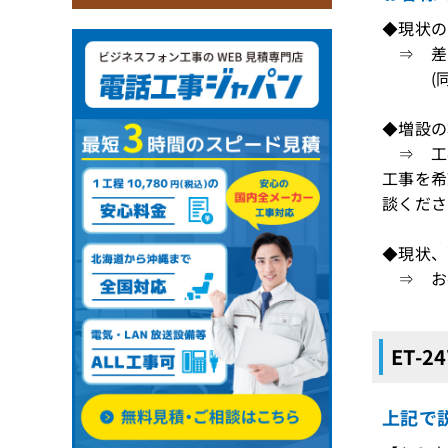
◆現状のE
⇒ 差
(同一
◆増設の
⇒ 工
工事を希
談くださ
◆現状、
⇒ お手
ET-
上記で説