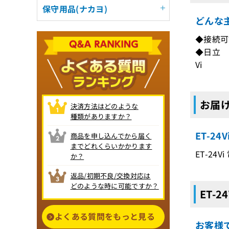
保守用品(ナカヨ)
どんな主
◆接続可
◆日立 
Vi
お届け
決済方法はどのような
種類がありますか？
ET-2
商品を申し込んでから届く
までどれくらいかかります
ET-24
か？
返品/初期不良/交換対応は
どのような時に可能ですか？
ET-
よくある質問をもっと見る
お客様