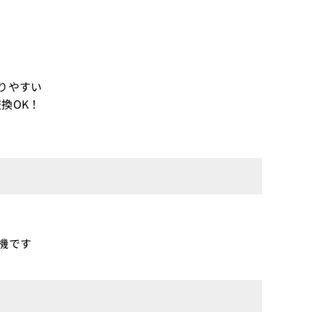
りやすい
換OK！
話機です