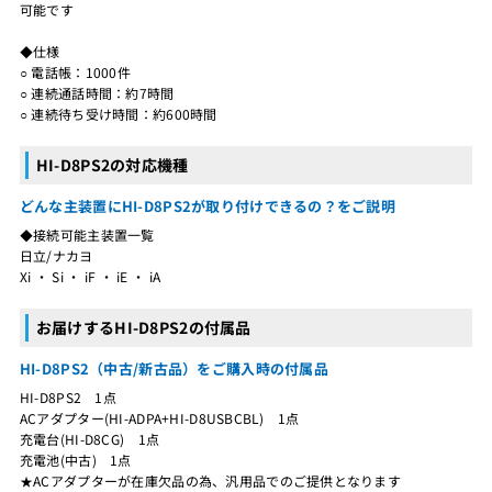
可能です
◆仕様
○ 電話帳：1000件
○ 連続通話時間：約7時間
○ 連続待ち受け時間：約600時間
HI-D8PS2の対応機種
どんな主装置にHI-D8PS2が取り付けできるの？をご説明
◆接続可能主装置一覧
日立/ナカヨ
Xi ・ Si ・ iF ・ iE ・ iA
お届けするHI-D8PS2の付属品
HI-D8PS2（中古/新古品）をご購入時の付属品
HI-D8PS2 1点
ACアダプター(HI-ADPA+HI-D8USBCBL) 1点
充電台(HI-D8CG) 1点
充電池(中古) 1点
★ACアダプターが在庫欠品の為、汎用品でのご提供となります