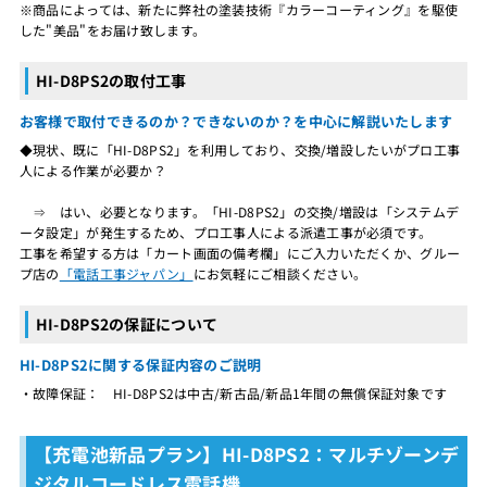
※商品によっては、新たに弊社の塗装技術『カラーコーティング』を駆使
した"美品"をお届け致します。
HI-D8PS2の取付工事
お客様で取付できるのか？できないのか？を中心に解説いたします
◆現状、既に「HI-D8PS2」を利用しており、交換/増設したいがプロ工事
人による作業が必要か？
⇒ はい、必要となります。「HI-D8PS2」の交換/増設は「システムデ
ータ設定」が発生するため、プロ工事人による派遣工事が必須です。
工事を希望する方は「カート画面の備考欄」にご入力いただくか、グルー
プ店の
「電話工事ジャパン」
にお気軽にご相談ください。
HI-D8PS2の保証について
HI-D8PS2に関する保証内容のご説明
・故障保証： HI-D8PS2は中古/新古品/新品1年間の無償保証対象です
【充電池新品プラン】HI-D8PS2：マルチゾーンデ
ジタルコードレス電話機