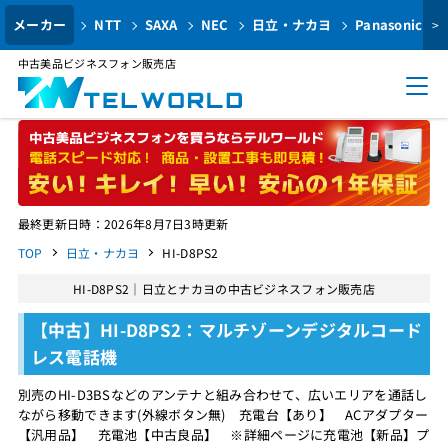
メーカー
NTT
SAXA
NEC
日立・ナカヨ
Panasonic
>
中古美品ビジネスフォン販売店
最終更新日時：2026年8月7日3時更新
TOP
日立・ナカヨ
HI-D8PS2
HI-D8PS2｜日立とナカヨの中古ビジネスフォン販売店
【中古】HI-D8PS2：マルチゾーンデジタルコード
レス電話機
別売のHI-D3BSなどのアンテナと組み合わせて、広いエリアを通話し
ながら移動できます(外線ボタン無) 充電台【あり】 ACアダプター
【汎用品】 充電池【中古良品】 ※詳細ページに充電池【新品】プ