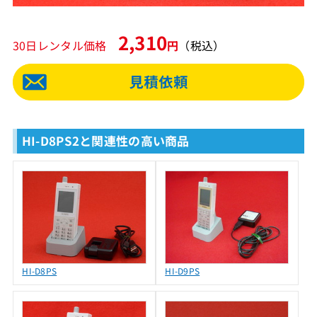
2,310
30日レンタル価格
円
（税込）
HI-D8PS2と関連性の高い商品
HI-D8PS
HI-D9PS