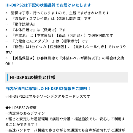
HI-D8PS2は下記の状態品質でお届けいたします
○ 清掃は丁寧に行っておりますので、主観ですがきれい目です
○ 『液晶ディスプレイ傷』は【傷消し磨き済】です
○ 『動作試験済』
○ 『本体日焼け』は【微焼け】です
○ 『充電池』は【中古良品】【新品（汎用品）】で選択可能です
○ 『充電台とACアダプター』は【標準添付】です
○ 『梱包』は1台ずつの【個別梱包】、【見出しシール付き】でわかりや
すい
○ 【美品保証★】お客様目線で『外装レベルが期待以下』の場合は交換
OK！
HI-D8PS2の機能と仕様
当店が独自に収集したHI-D8PS2情報をご説明！
○ HI-D8PS2はマルチゾーンデジタルコードレスです
◆HI-D8PS2の特徴
○ 清潔感のあるデザイン
○ 軽さと安定した通話環境で病院や介護・福祉施設でも、安心して利用す
ることができます！
○ 高速ハンドオーバ機能で歩きながらの通話でも音声が途切れずに通話が