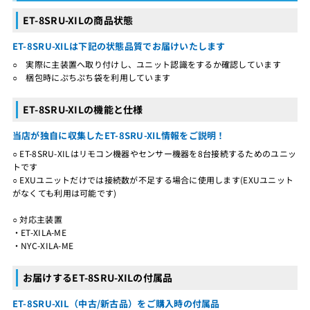
ET-8SRU-XILの商品状態
ET-8SRU-XILは下記の状態品質でお届けいたします
○ 実際に主装置へ取り付けし、ユニット認識をするか確認しています
○ 梱包時にぷちぷち袋を利用しています
ET-8SRU-XILの機能と仕様
当店が独自に収集したET-8SRU-XIL情報をご説明！
○ ET-8SRU-XILはリモコン機器やセンサー機器を8台接続するためのユニッ
トです
○ EXUユニットだけでは接続数が不足する場合に使用します(EXUユニット
がなくても利用は可能です)
○ 対応主装置
・ET-XILA-ME
・NYC-XILA-ME
お届けするET-8SRU-XILの付属品
ET-8SRU-XIL（中古/新古品）をご購入時の付属品