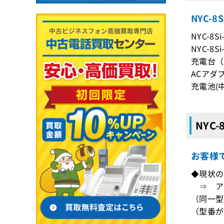
NYC-
NYC-8
NYC-8
充電台（N
ACアダプ
充電池(
NYC
お客様
◆現状のN
⇒ ア
（同一型
（型番が