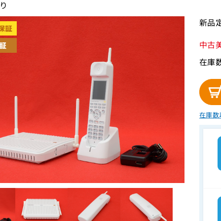
り
新品定
中古
在庫
在庫数