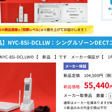
中
】NYC-8Si-DCLLW：シングルゾーンDE
NYC-8Si-DCLLWの【 新品 】です メーカー保証が【 
新品定価 104,500円（
55,440
新品価格
メーカー取寄品
数量：
通常はメーカー在庫ありますが
※新品のみの代金引換は不可