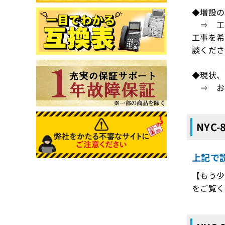
◆増設の
⇒ 工
工事を希
談くださ
◆現状、
⇒ お手
NYC
上記で説
【もう少
をご覧く