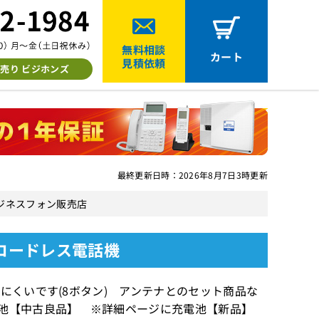
無料相談
カート
見積依頼
売り ビジホンズ
最終更新日時：2026年8月7日3時更新
古ビジネスフォン販売店
CTコードレス電話機
にくいです(8ボタン) アンテナとのセット商品な
電池【中古良品】 ※詳細ページに充電池【新品】