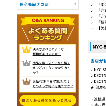
保守用品(ナカヨ)
○ 『本
○ 『充
○ 『充
○ 『梱
○ 【美
NYC
決済方法はどのような
種類がありますか？
当店が独
商品を申し込んでから届く
までどれくらいかかります
○ NYC
か？
○ DE
○ DE
返品/初期不良/交換対応は
どのような時に可能ですか？
★ 部屋
○ 連続
よくある質問をもっと見る
○ 待ち