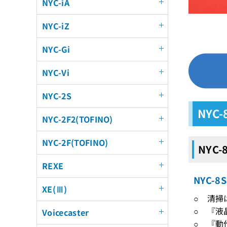
NYC-iA
NYC-iZ
NYC-Gi
NYC-Vi
NYC-2S
NYC
NYC-2F2(TOFINO)
NYC-2F(TOFINO)
NYC
REXE
NYC-
XE(Ⅲ)
○ 清掃
○ 『液
Voicecaster
○ 『動