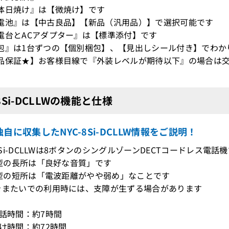
体日焼け』は【微焼け】です
電池』は【中古良品】【新品（汎用品）】で選択可能です
電台とACアダプター』は【標準添付】です
包』は1台ずつの【個別梱包】、【見出しシール付き】でわか
品保証★】お客様目線で『外装レベルが期待以下』の場合は交
-8Si-DCLLWの機能と仕様
自に収集したNYC-8Si-DCLLW情報をご説明！
-8Si-DCLLWは8ボタンのシングルゾーンDECTコードレス電話
CT型の長所は「良好な音質」です
CT型の短所は「電波距離がやや弱め」なことです
をまたいでの利用時には、支障が生ずる場合があります
通話時間：約7時間
受け時間：約72時間