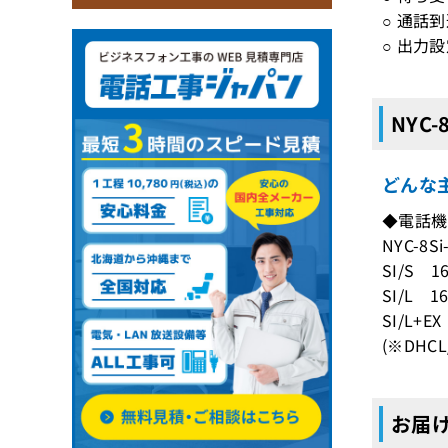
○ 通話
○ 出力
NYC
どんな主
◆電話機
NYC-
SI/S 1
SI/L 1
SI/L+E
(※DHCL
お届け