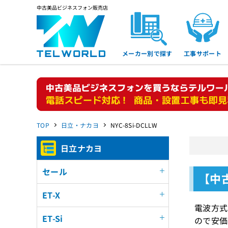
中古美品ビジネスフォン販売店
メーカー別で探す
工事サポート
TOP
日立・ナカヨ
NYC-8Si-DCLLW
日立ナカヨ
セール
【中古
ET-X
電波方式
ET-Si
ので安価