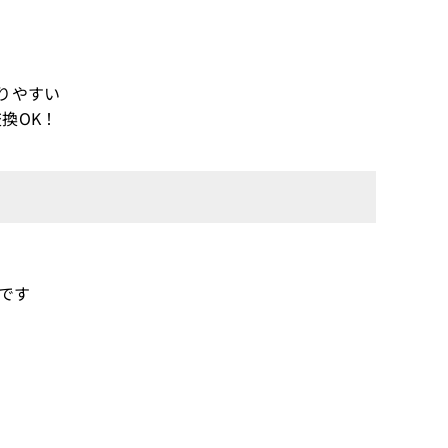
りやすい
換OK！
機です