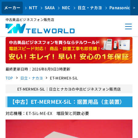
メーカー
NTT
SAXA
NEC
日立・ナカヨ
Panasonic
>
中古美品ビジネスフォン販売店
最終更新日時：2026年8月9日3時更新
TOP
日立・ナカヨ
ET-MERMEX-SiL
ET-MERMEX-SiL｜日立とナカヨの中古ビジネスフォン販売店
【中古】ET-MERMEX-SiL：据置用品（主装置）
対応機種：ET-SiL-ME-EX 増設架と同数必要