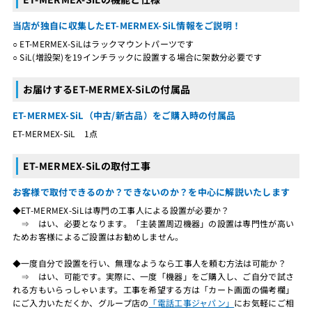
当店が独自に収集したET-MERMEX-SiL情報をご説明！
○ ET-MERMEX-SiLはラックマウントパーツです
○ SiL(増設架)を19インチラックに設置する場合に架数分必要です
お届けするET-MERMEX-SiLの付属品
ET-MERMEX-SiL（中古/新古品）をご購入時の付属品
ET-MERMEX-SiL 1点
ET-MERMEX-SiLの取付工事
お客様で取付できるのか？できないのか？を中心に解説いたします
◆ET-MERMEX-SiLは専門の工事人による設置が必要か？
⇒ はい、必要となります。「主装置周辺機器」の設置は専門性が高い
ためお客様によるご設置はお勧めしません。
◆一度自分で設置を行い、無理なようなら工事人を頼む方法は可能か？
⇒ はい、可能です。実際に、一度「機器」をご購入し、ご自分で試さ
れる方もいらっしゃいます。工事を希望する方は「カート画面の備考欄」
にご入力いただくか、グループ店の
「電話工事ジャパン」
にお気軽にご相