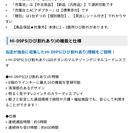
○ 『充電池』は【中古良品】【新品（汎用品）】で選択可能です
○ 『充電台とACアダプター』は【標準添付】です
○ 『梱包』は1台ずつの【個別梱包】、【見出しシール付き】でわかりや
すい
○ 【美品保証★対象外】本体に2～3箇所ひび割れがあります。
HI-D9PS(ひび割れあり)の機能と仕様
当店が独自に収集したHI-D9PS(ひび割れあり)情報をご説明！
○ HI-D9PS(ひび割れあり)は8ボタンのマルチゾーンデジタルコードレスで
す
◆HI-D9PS(ひび割れあり)の特徴
○ 8個のラインキーに最大16の機能を登録可能
○ 清潔感のあるデザイン
○ 明るく見やすい2インチのカラーディスプレイ
○ 軽さと安定した通話環境で病院や介護・福祉施設でも、安心して利用す
ることができます！
◆仕様
○ 連続通話時間：約5時間
○ 連続待ち受け時間：約400時間