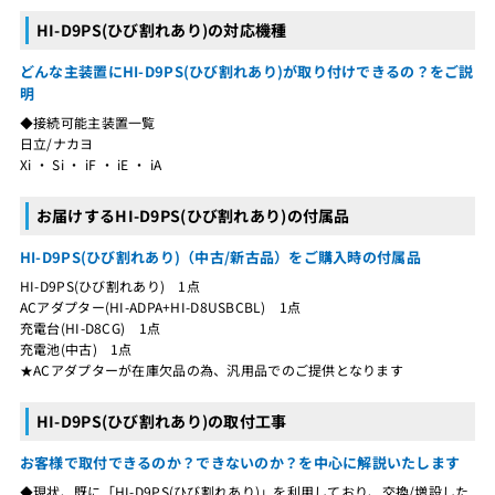
HI-D9PS(ひび割れあり)の対応機種
どんな主装置にHI-D9PS(ひび割れあり)が取り付けできるの？をご説
明
◆接続可能主装置一覧
日立/ナカヨ
Xi ・ Si ・ iF ・ iE ・ iA
お届けするHI-D9PS(ひび割れあり)の付属品
HI-D9PS(ひび割れあり)（中古/新古品）をご購入時の付属品
HI-D9PS(ひび割れあり) 1点
ACアダプター(HI-ADPA+HI-D8USBCBL) 1点
充電台(HI-D8CG) 1点
充電池(中古) 1点
★ACアダプターが在庫欠品の為、汎用品でのご提供となります
HI-D9PS(ひび割れあり)の取付工事
お客様で取付できるのか？できないのか？を中心に解説いたします
◆現状、既に「HI-D9PS(ひび割れあり)」を利用しており、交換/増設した