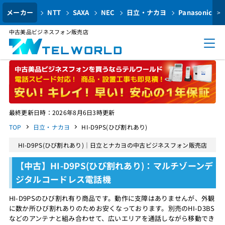
メーカー
NTT
SAXA
NEC
日立・ナカヨ
Panasonic
>
中古美品ビジネスフォン販売店
最終更新日時：2026年8月6日3時更新
TOP
日立・ナカヨ
HI-D9PS(ひび割れあり)
HI-D9PS(ひび割れあり)｜日立とナカヨの中古ビジネスフォン販売店
【中古】HI-D9PS(ひび割れあり)：マルチゾーンデ
ジタルコードレス電話機
HI-D9PSのひび割れ有り商品です。動作に支障はありませんが、外観
に数か所ひび割れありのためお安くなっております。別売のHI-D3BS
などのアンテナと組み合わせて、広いエリアを通話しながら移動でき