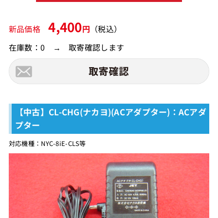
4,400
新品価格
円
（税込）
在庫数：0 → 取寄確認します
【中古】CL-CHG(ナカヨ)(ACアダプター)：ACアダ
プター
対応機種：NYC-8iE-CLS等