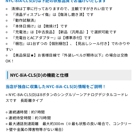
NYC-8iA-CLS(D)は下記の状態品質でお届けいたします
○ 清掃は丁寧に行っておりますので、主観ですがきれい目です
○ 『液晶ディスプレイ傷』は【傷消し磨き済】です
○ 『動作試験済』
○ 『本体日焼け』は【微焼け】です
○ 『充電池』は【中古良品】【新品（汎用品）】で選択可能です
○ 『充電台とACアダプター』は【標準添付】です
○ 『梱包』は1台ずつの【個別梱包】、【見出しシール付き】でわかりや
すい
○ 【美品保証★】お客様目線で『外装レベルが期待以下』の場合は交換
OK！
NYC-8iA-CLS(D)の機能と仕様
当店が独自に収集したNYC-8iA-CLS(D)情報をご説明！
○ NYC-8iA-CLS(D)は8ボタンのシングルゾーンアナログデジタルコードレ
スです 長距離タイプ
○ 連続通時間：約7時間
○ 連続待受時間：約70時間
○ 最大通話到達距離 最大約300m（※最も状態の良い場合で、コンクリー
ト壁や金属の障害物等がない場合）