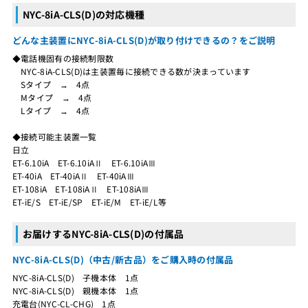
NYC-8iA-CLS(D)の対応機種
どんな主装置にNYC-8iA-CLS(D)が取り付けできるの？をご説明
◆電話機固有の接続制限数
NYC-8iA-CLS(D)は主装置毎に接続できる数が決まっています
Sタイプ → 4点
Mタイプ → 4点
Lタイプ → 4点
◆接続可能主装置一覧
日立
ET-6.10iA ET-6.10iAⅡ ET-6.10iAⅢ
ET-40iA ET-40iAⅡ ET-40iAⅢ
ET-108iA ET-108iAⅡ ET-108iAⅢ
ET-iE/S ET-iE/SP ET-iE/M ET-iE/L等
お届けするNYC-8iA-CLS(D)の付属品
NYC-8iA-CLS(D)（中古/新古品）をご購入時の付属品
NYC-8iA-CLS(D) 子機本体 1点
NYC-8iA-CLS(D) 親機本体 1点
充電台(NYC-CL-CHG) 1点