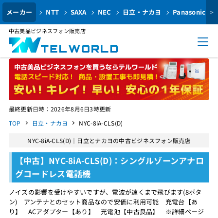
メーカー
NTT
SAXA
NEC
日立・ナカヨ
Panasonic
>
中古美品ビジネスフォン販売店
最終更新日時：2026年8月6日3時更新
TOP
日立・ナカヨ
NYC-8iA-CLS(D)
NYC-8iA-CLS(D)｜日立とナカヨの中古ビジネスフォン販売店
【中古】NYC-8iA-CLS(D)：シングルゾーンアナロ
グコードレス電話機
ノイズの影響を受けやすいですが、電波が遠くまで飛びます(8ボタ
ン) アンテナとのセット商品なので安価に利用可能 充電台【あ
り】 ACアダプター【あり】 充電池【中古良品】 ※詳細ページ