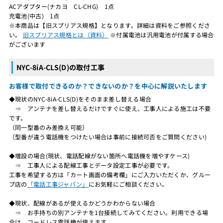
ACアダプター(ナカヨ CL-CHG) 1点
充電池(中古) 1点
※本商品は【旧スプリアス規格】となります。詳細は資料をご参照くださ
い。
旧スプリアス規格とは（資料）
※付属電池は汎用電池が付属する場合
がございます
NYC-8iA-CLS(D)の取付工事
お客様で取付できるのか？できないのか？を中心に解説いたします
◆現状のNYC-8iA-CLS(D)をそのまま差し替える場合
⇒ アンテナを差し替えるだけですぐに使え、工事人による施工は不要
です。
（同一型番のみ差換え可能）
（型番が違う電話機をつけたい場合は事前に接続可否をご質問ください)
◆増設の場合(現状、電話配線がない箇所へ電話機を増やすケース)
⇒ 工事人による配線工事とデータ設定工事が必要です。
工事を希望する方は「カート画面の備考欄」にご入力いただくか、グルー
プ店の
「電話工事ジャパン」
にお気軽にご相談ください。
◆現状、配線があるが使えるかどうかわからない場合
⇒ お手持ちの別アンテナを1台接続してみてください。利用できる場
合は、コードレス電話機が使えます