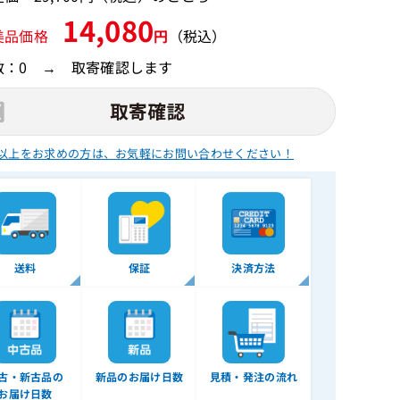
14,080
美品価格
円
（税込）
数：0 → 取寄確認します
以上をお求めの方は、
お気軽にお問い合わせください！
送料
保証
決済方法
古・新古品の
新品のお届け日数
見積・発注の流れ
お届け日数