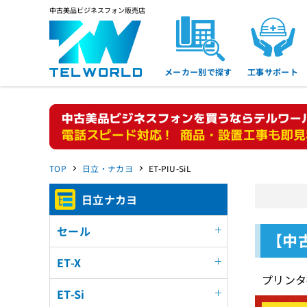
中古美品ビジネスフォン販売店
メーカー別で探す
工事サポート
TOP
日立・ナカヨ
ET-PIU-SiL
日立ナカヨ
セール
【中古
ET-X
プリンタ
ET-Si