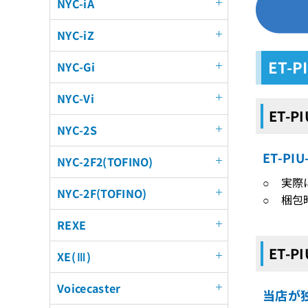
NYC-iA
NYC-iZ
ET-
NYC-Gi
NYC-Vi
ET-P
NYC-2S
ET-P
NYC-2F2(TOFINO)
○ 実際
NYC-2F(TOFINO)
○ 梱包
REXE
ET-P
XE(Ⅲ)
Voicecaster
当店が独