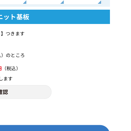
ユニット基板
 】つきます
税込）のところ
円
（税込）
します