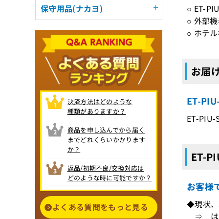
○ ET
保守用品(ナカヨ)
○ 外部
○ ホテ
お届け
ET-P
決済方法はどのような
種類がありますか？
ET-PIU
商品を申し込んでから届く
までどれくらいかかります
か？
ET-P
返品/初期不良/交換対応は
どのような時に可能ですか？
お客様
◆現状、
よくある質問をもっと見る
⇒ はい