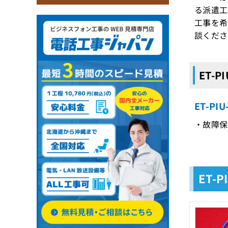
る派遣工
工事を希
談くださ
ET-
ET-P
・故障保
ET-