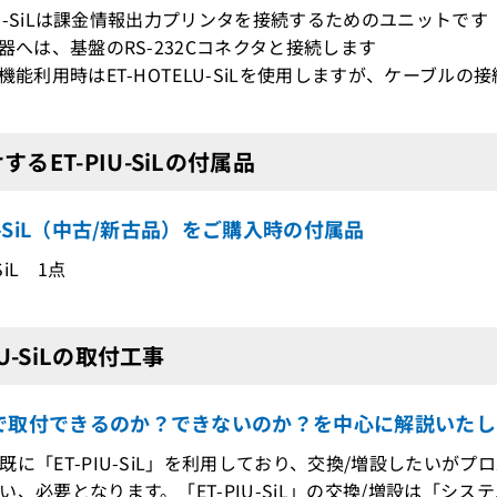
-PIU-SiLは課金情報出力プリンタを接続するためのユニットです
機器へは、基盤のRS-232Cコネクタと接続します
ル機能利用時はET-HOTELU-SiLを使用しますが、ケーブル
するET-PIU-SiLの付属品
IU-SiL（中古/新古品）をご購入時の付属品
-SiL 1点
IU-SiLの取付工事
で取付できるのか？できないのか？を中心に解説いたし
既に「ET-PIU-SiL」を利用しており、交換/増設したいが
、必要となります。「ET-PIU-SiL」の交換/増設は「シ