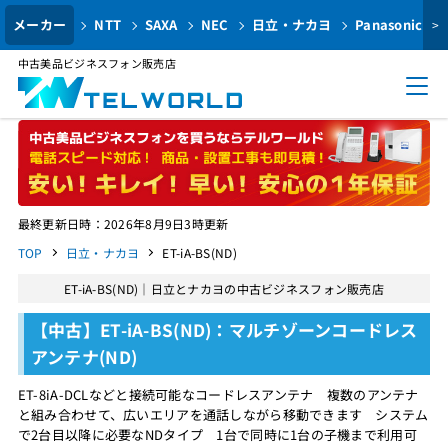
メーカー
NTT
SAXA
NEC
日立・ナカヨ
Panasonic
>
中古美品ビジネスフォン販売店
最終更新日時：2026年8月9日3時更新
TOP
日立・ナカヨ
ET-iA-BS(ND)
ET-iA-BS(ND)｜日立とナカヨの中古ビジネスフォン販売店
【中古】ET-iA-BS(ND)：マルチゾーンコードレス
アンテナ(ND)
ET-8iA-DCLなどと接続可能なコードレスアンテナ 複数のアンテナ
と組み合わせて、広いエリアを通話しながら移動できます システム
で2台目以降に必要なNDタイプ 1台で同時に1台の子機まで利用可