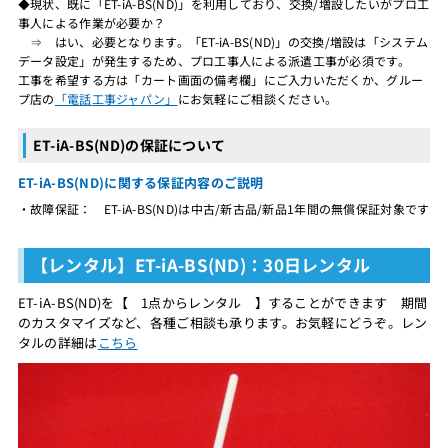
◆現状、既に「ET-iA-BS(ND)」を利用しており、交換/増設したいがプロ工
事人による作業が必要か？
⇒ はい、必要となります。「ET-iA-BS(ND)」の交換/増設は「システム
データ設定」が発生するため、プロ工事人による派遣工事が必須です。
工事を希望する方は「カート画面の備考欄」にご入力いただくか、グルー
プ店の
「電話工事ジャパン」
にお気軽にご相談ください。
ET-iA-BS(ND)の保証について
ET-iA-BS(ND)に関する保証内容のご説明
・故障保証： ET-iA-BS(ND)は中古/新古品/新品1年間の無償保証対象です
【レンタル】ET-iA-BS(ND)：30日レンタル
ET-iA-BS(ND)を【 1点からレンタル 】することができます 期間
のカスタマイズなど、各種ご相談も承ります。お気軽にどうぞ。レン
タルの詳細は
こちら