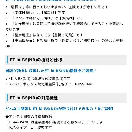
○ 清掃は丁寧に行っておりますので、主観ですがきれい目です
○ 『本体日焼け』は【微焼け】です
○ 『アンテナ棒部分日焼け』は【微焼け】です
○ 『動作確認』は実際に子機登録を行い子機通話ができることを確認し
ています
○ 『壁掛用品』はなくても【壁掛け可能】です
○ 【美品保証★】お客様目線で『外装レベルが期待以下』の場合は交換
OK！
ET-iA-BS(ND)の機能と仕様
当店が独自に収集したET-iA-BS(ND)情報をご説明！
○ ET-iA-BS(ND)は管理接続装置(ND)です
○ スイッチボックス取付用金具(別売り)：ET-BSSBMP
ET-iA-BS(ND)の対応機種
どんな主装置にET-iA-BS(ND)が取り付けできるの？をご説明
◆アンテナ固有の接続制限数
ET-iA-BS(ND)は主装置毎に接続できる数が決まっています
iA/Sタイプ → 収容不可