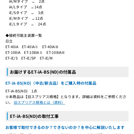
iA/Mタイプ → 2点
iA/Lタイプ →14点
iE/Sタイプ → 3点
iE/Mタイプ →12点
iE/Lタイプ → 24点
◆接続可能主装置一覧
日立
ET-40iA ET-40iAⅡ ET-40iAⅢ
ET-108iA ET-108iAⅡ ET-108iAⅢ
ET-iE/S ET-iE/SP ET-iE/M
お届けするET-iA-BS(ND)の付属品
ET-iA-BS(ND)（中古/新古品）をご購入時の付属品
ET-iA-BS(ND) 1点
※本商品は【旧スプリアス規格】となります。詳細は資料をご参照くださ
い。
旧スプリアス規格とは（資料）
ET-iA-BS(ND)の取付工事
お客様で取付できるのか？できないのか？を中心に解説いたします