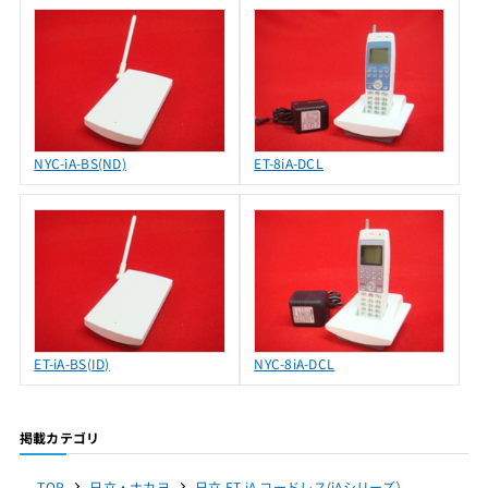
NYC-iA-BS(ND)
ET-8iA-DCL
ET-iA-BS(ID)
NYC-8iA-DCL
掲載カテゴリ
TOP
日立・ナカヨ
日立 ET-iA コードレス(iAシリーズ）