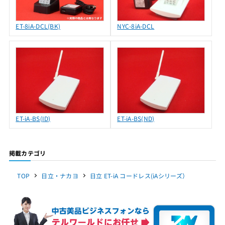
ET-8iA-DCL(BK)
NYC-8iA-DCL
ET-iA-BS(ID)
ET-iA-BS(ND)
掲載カテゴリ
TOP
日立・ナカヨ
日立 ET-iA コードレス(iAシリーズ）