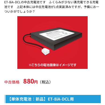
ET-8iA-DCLの中古充電池です ふくらみが少ない満充電できる充電
池です 上記本体には中古充電池が1点実装済みですが、予備にお一
ついかがでしょうか？
880
中古価格
円
（税込）
【単体充電池：新品】ET-8iA-DCL用