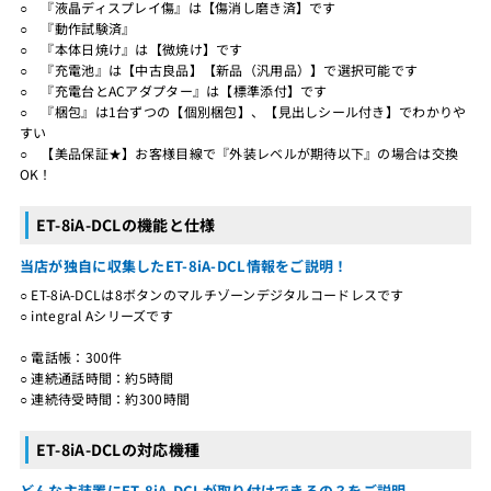
○ 『液晶ディスプレイ傷』は【傷消し磨き済】です
○ 『動作試験済』
○ 『本体日焼け』は【微焼け】です
○ 『充電池』は【中古良品】【新品（汎用品）】で選択可能です
○ 『充電台とACアダプター』は【標準添付】です
○ 『梱包』は1台ずつの【個別梱包】、【見出しシール付き】でわかりや
すい
○ 【美品保証★】お客様目線で『外装レベルが期待以下』の場合は交換
OK！
ET-8iA-DCLの機能と仕様
当店が独自に収集したET-8iA-DCL情報をご説明！
○ ET-8iA-DCLは8ボタンのマルチゾーンデジタルコードレスです
○ integral Aシリーズです
○ 電話帳：300件
○ 連続通話時間：約5時間
○ 連続待受時間：約300時間
ET-8iA-DCLの対応機種
どんな主装置にET-8iA-DCLが取り付けできるの？をご説明