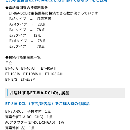
◆電話機固有の接続制限数
ET-8iA-DCLは主装置毎に接続できる数が決まっています
iA/Sタイプ → 収容不可
iA/Mタイプ → 28点
iA/Lタイプ → 78点
iE/Sタイプ →12点
iE/Mタイプ → 78点
iE/Lタイプ → 78点
◆接続可能主装置一覧
日立
ET-40iA ET-40iAⅡ ET-40iAⅢ
ET-108iA ET-108iAⅡ ET-108iAⅢ
ET-iE/S ET-iE/SP
お届けするET-8iA-DCLの付属品
ET-8iA-DCL（中古/新古品）をご購入時の付属品
ET-8iA-DCL 子機本体 1点
充電台(ET-iA-DCL-CHG) 1点
ACアダプター(ET-DCL-CHGAD) 1点
充電池(中古) 1点