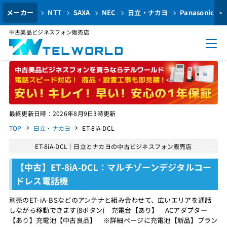
メーカー
NTT
SAXA
NEC
日立・ナカヨ
Panasonic
>
中古美品ビジネスフォン販売店
最終更新日時：2026年8月9日3時更新
TOP
日立・ナカヨ
ET-8iA-DCL
ET-8iA-DCL｜日立とナカヨの中古ビジネスフォン販売店
【中古】ET-8iA-DCL：マルチゾーンデジタルコー
ドレス電話機
別売のET-iA-BSなどのアンテナと組み合わせて、広いエリアを通話
しながら移動できます(8ボタン) 充電台【あり】 ACアダプター
【あり】充電池【中古良品】 ※詳細ページに充電池【新品】プラン