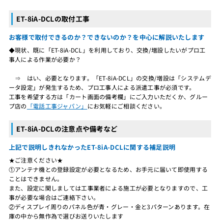
ET-8iA-DCLの取付工事
お客様で取付できるのか？できないのか？を中心に解説いたします
◆現状、既に「ET-8iA-DCL」を利用しており、交換/増設したいがプロ工
事人による作業が必要か？
⇒ はい、必要となります。「ET-8iA-DCL」の交換/増設は「システムデ
ータ設定」が発生するため、プロ工事人による派遣工事が必須です。
工事を希望する方は「カート画面の備考欄」にご入力いただくか、グルー
プ店の
「電話工事ジャパン」
にお気軽にご相談ください。
ET-8iA-DCLの注意点や備考など
上記で説明しきれなかったET-8iA-DCLに関する補足説明
★ご注意ください★
①アンテナ機との登録設定が必要となるため、お手元に届いて即使用する
ことはできません。
また、設定に関しましては工事業者による施工が必要となりますので、工
事が必要な場合はご連絡下さい。
②ディスプレイ周りのパネル色が青・グレー・金と3パターンあります。在
庫の中から無作為で選びお送りいたします