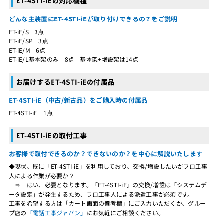
ET-4STI-iEの対応機種
どんな主装置にET-4STI-iEが取り付けできるの？をご説明
ET-iE/S 3点
ET-iE/SP 3点
ET-iE/M 6点
ET-iE/L基本架のみ 8点 基本架+増設架は14点
お届けするET-4STI-iEの付属品
ET-4STI-iE（中古/新古品）をご購入時の付属品
ET-4STI-iE 1点
ET-4STI-iEの取付工事
お客様で取付できるのか？できないのか？を中心に解説いたします
◆現状、既に「ET-4STI-iE」を利用しており、交換/増設したいがプロ工事
人による作業が必要か？
⇒ はい、必要となります。「ET-4STI-iE」の交換/増設は「システムデ
ータ設定」が発生するため、プロ工事人による派遣工事が必須です。
工事を希望する方は「カート画面の備考欄」にご入力いただくか、グルー
プ店の
「電話工事ジャパン」
にお気軽にご相談ください。