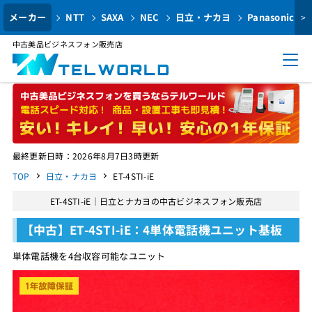
メーカー
NTT
SAXA
NEC
日立・ナカヨ
Panasonic
>
中古美品ビジネスフォン販売店
最終更新日時：2026年8月7日3時更新
TOP
日立・ナカヨ
ET-4STI-iE
ET-4STI-iE｜日立とナカヨの中古ビジネスフォン販売店
【中古】ET-4STI-iE：4単体電話機ユニット基板
単体電話機を4台収容可能なユニット