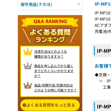
IP-M
保守用品(ナカヨ)
IP-MP1
IP-MP10
ACアダ
充電池(中
IP-M
決済方法はどのような
種類がありますか？
お客様
商品を申し込んでから届く
までどれくらいかかります
◆交換・
か？
⇒ IP
返品/初期不良/交換対応は
工事は
どのような時に可能ですか？
よくある質問をもっと見る
IP-