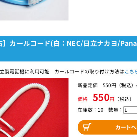
】カールコード(白：NEC/日立ナカヨ/Pan
日立製電話機に利用可能 カールコードの取り付け方法は
こち
新品定価 550円（税込
550
価格
円
（税込）
在庫数：10
数量：