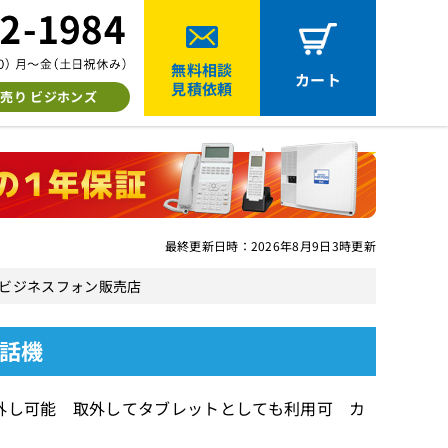
無料相談
カート
見積依頼
売り ビジホンズ
最終更新日時：2026年8月9日3時更新
の中古ビジネスフォン販売店
電話機
取り外し可能 取外してタブレットとしても利用可 カ