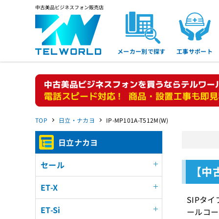
中古美品ビジネスフォン販売店
メーカー別で探す
工事サポート
TOP
日立・ナカヨ
IP-MP101A-T512M(W)
日立ナカヨ
セール
【中古
ET-X
SIPタ
ET-Si
ールコー