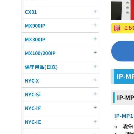
CX01
MX900IP
MX300IP
MX100/200IP
保守用品(日立)
IP-
NYC-X
NYC-Si
IP-M
NYC-iF
IP-M
NYC-iE
○ 清掃
○ 『動