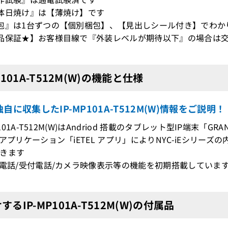
体日焼け』は【薄焼け】です
包』は1台ずつの【個別梱包】、【見出しシール付き】でわか
品保証★】お客様目線で『外装レベルが期待以下』の場合は交
P101A-T512M(W)の機能と仕様
自に収集したIP-MP101A-T512M(W)情報をご説明！
MP101A-T512M(W)はAndriod 搭載のタブレット型IP端末「G
のアプリケーション「iETEL アプリ」によりNYC-iEシリーズ
きます
ビ電話/受付電話/カメラ映像表示等の機能を初期搭載していま
するIP-MP101A-T512M(W)の付属品