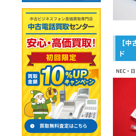
【中古
ド
NEC・