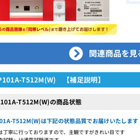
MP101A-T512M(W) 【補足説明】
P101A-T512M(W)の商品状態
P101A-T512M(W)は下記の状態品質でお届けいたします
は丁寧に行っておりますので、主観ですがきれい目です
作試験』は通電試験済です