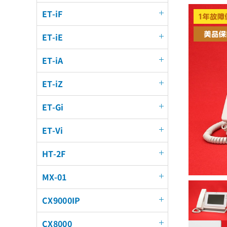
ET-iF
ET-iE
ET-iA
ET-iZ
ET-Gi
ET-Vi
HT-2F
MX-01
CX9000IP
CX8000