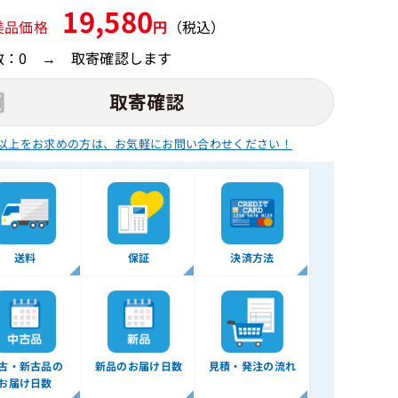
19,580
美品価格
円
（税込）
数：0 → 取寄確認します
以上をお求めの方は、
お気軽にお問い合わせください！
送料
保証
決済方法
古・新古品の
新品のお届け日数
見積・発注の流れ
お届け日数