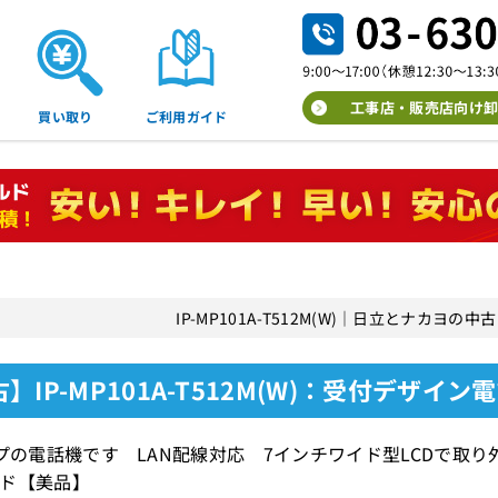
工事店・販売店向け卸
買い取り
ご利用ガイド
IP-MP101A-T512M(W)｜日立とナカヨ
】IP-MP101A-T512M(W)：受付デザイン
イプの電話機です LAN配線対応 7インチワイド型LCDで
ド【美品】