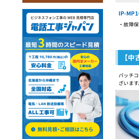
IP-M
・故障保証
【中古
パッチコ
ざいます