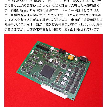
こちらはMX3-CCUB-0Bの【 新古品 】です 新古品とは「使う予
定で買ったが結局使わなかった」などの理由で入荷した未使用品で
す 価格は新品よりもお安くお得です メーカー保証は付きません
が、同様の当店独自保証が1年間付きます ほとんどが箱付ですが箱
には痛みや書き込みがある場合もございます 出荷前に通電確認をす
る場合がございます 新品ご購入時の付属品が同梱されていない場合
がありますが、当店通常中古品と同様の付属品は同梱されています