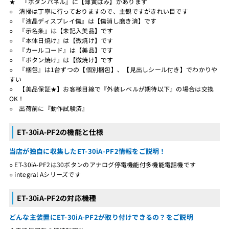
★ 『ボタンパネル』に【薄黄ばみ】があります
○ 清掃は丁寧に行っておりますので、主観ですがきれい目です
○ 『液晶ディスプレイ傷』は【傷消し磨き済】です
○ 『示名条』は【未記入美品】です
○ 『本体日焼け』は【微焼け】です
○ 『カールコード』は【美品】です
○ 『ボタン焼け』は【微焼け】です
○ 『梱包』は1台ずつの【個別梱包】、【見出しシール付き】でわかりや
すい
○ 【美品保証★】お客様目線で『外装レベルが期待以下』の場合は交換
OK！
○ 出荷前に『動作試験済』
ET-30iA-PF2の機能と仕様
当店が独自に収集したET-30iA-PF2情報をご説明！
○ ET-30iA-PF2は30ボタンのアナログ停電機能付多機能電話機です
○ integral Aシリーズです
ET-30iA-PF2の対応機種
どんな主装置にET-30iA-PF2が取り付けできるの？をご説明