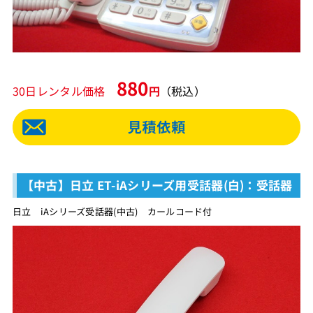
880
30日レンタル価格
円
（税込）
【中古】日立 ET-iAシリーズ用受話器(白)：受話器
日立 iAシリーズ受話器(中古) カールコード付