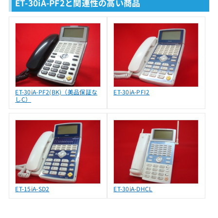
ET-30iA-PF2と関連性の高い商品
ET-30iA-PF2(BK)（美品保証な
ET-30iA-PFI2
しC）
ET-15iA-SD2
ET-30iA-DHCL