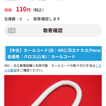
110
価格
円
（税込）
在庫数：0 → 取寄確認します
【中古】カールコード(白：NEC/日立ナカヨ/Pana/
岩通用：クロス)(1本)：カールコード
NEC・日立製電話機に利用可能 カールコードの取り付け方法は
こち
らの動画
をご確認ください。