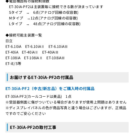
◆電話機固有の接続制限数
ET-30iA-PF2は主装置毎に接続できる数が決まっています
Sタイプ → 6点(アナログ回線の収容数)
Mタイプ →12点(アナログ回線の収容数)
Lタイプ → 48点(アナログ回線の収容数)
◆接続可能主装置一覧
日立
ET-6.10iA ET-6.10iAⅡ ET-6.10iAⅢ
ET-40iA ET-40iAⅡ ET-40iAⅢ
ET-108iA ET-108iAⅡ ET-108iAⅢ
ET-iE/S等
お届けするET-30iA-PF2の付属品
ET-30iA-PF2（中古/新古品）をご購入時の付属品
ET-30iA-PF2(カールコードは美品) 1点
※受話器側面に傷がついている場合がありますが使用上問題はありません
※ディスプレイパネルの色が商品写真と違う場合はございますが、正規品
ですのでご安心ください
ET-30iA-PF2の取付工事