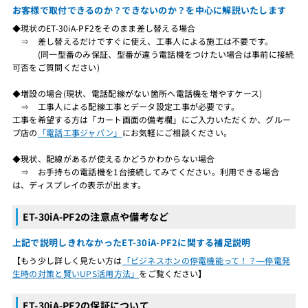
お客様で取付できるのか？できないのか？を中心に解説いたします
◆現状のET-30iA-PF2をそのまま差し替える場合
⇒ 差し替えるだけですぐに使え、工事人による施工は不要です。
(同一型番のみ保証、型番が違う電話機をつけたい場合は事前に接続
可否をご質問ください)
◆増設の場合(現状、電話配線がない箇所へ電話機を増やすケース)
⇒ 工事人による配線工事とデータ設定工事が必要です。
工事を希望する方は「カート画面の備考欄」にご入力いただくか、グルー
プ店の
「電話工事ジャパン」
にお気軽にご相談ください。
◆現状、配線があるが使えるかどうかわからない場合
⇒ お手持ちの電話機を1台接続してみてください。利用できる場合
は、ディスプレイの表示が出ます。
ET-30iA-PF2の注意点や備考など
上記で説明しきれなかったET-30iA-PF2に関する補足説明
【もう少し詳しく見たい方は
「ビジネスホンの停電機能って！？―停電発
生時の対策と賢いUPS活用方法」
をご覧ください】
ET-30iA-PF2の保証について