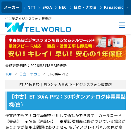
メーカー
NTT
SAXA
NEC
日立・ナカヨ
Panasonic
>
中古美品ビジネスフォン販売店
最終更新日時：2026年8月8日3時更新
TOP
日立・ナカヨ
ET-30iA-PF2
ET-30iA-PF2｜日立とナカヨの中古ビジネスフォン販売店
【中古】ET-30iA-PF2：30ボタンアナログ停電電話
機(白)
停電時でもアナログ局線を利用して通話ができます カールコード
【美品】 示名条【未記入】 ※受話器側面に傷がついている場合が
ありますが使用上問題はありません ※ディスプレイパネルの色が商