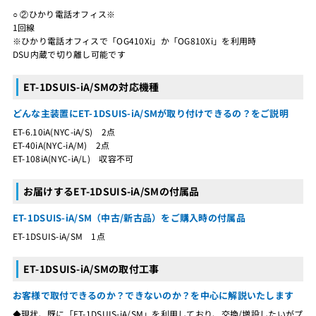
○ ②ひかり電話オフィス※
1回線
※ひかり電話オフィスで「OG410Xi」か「OG810Xi」を利用時
DSU内蔵で切り離し可能です
ET-1DSUIS-iA/SMの対応機種
どんな主装置にET-1DSUIS-iA/SMが取り付けできるの？をご説明
ET-6.10iA(NYC-iA/S) 2点
ET-40iA(NYC-iA/M) 2点
ET-108iA(NYC-iA/L) 収容不可
お届けするET-1DSUIS-iA/SMの付属品
ET-1DSUIS-iA/SM（中古/新古品）をご購入時の付属品
ET-1DSUIS-iA/SM 1点
ET-1DSUIS-iA/SMの取付工事
お客様で取付できるのか？できないのか？を中心に解説いたします
◆現状、既に「ET-1DSUIS-iA/SM」を利用しており、交換/増設したいがプ