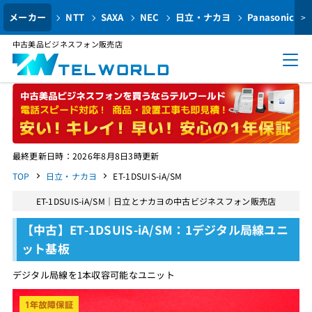
メーカー
NTT
SAXA
NEC
日立・ナカヨ
Panasonic
>
中古美品ビジネスフォン販売店
最終更新日時：2026年8月8日3時更新
TOP
日立・ナカヨ
ET-1DSUIS-iA/SM
ET-1DSUIS-iA/SM｜日立とナカヨの中古ビジネスフォン販売店
【中古】ET-1DSUIS-iA/SM：1デジタル局線ユニ
ット基板
デジタル局線を1本収容可能なユニット