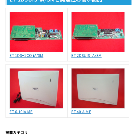
ET-1DS+1CO-iA/SM
ET-2DSUIS-iA/SM
ET-6.10iA-ME
ET-40iA-ME
掲載カテゴリ