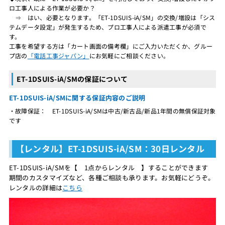
ロ工事人による作業が必要か？
⇒ はい、必要となります。「ET-1DSUIS-iA/SM」の交換/増設は「シス
テムデータ設定」が発生するため、プロ工事人による派遣工事が必須で
す。
工事を希望する方は「カート画面の備考欄」にご入力いただくか、グルー
プ店の
「電話工事ジャパン」
にお気軽にご相談ください。
ET-1DSUIS-iA/SMの保証について
ET-1DSUIS-iA/SMに関する保証内容のご説明
・故障保証： ET-1DSUIS-iA/SMは中古/新古品/新品1年間の無償保証対象
です
【レンタル】ET-1DSUIS-iA/SM：30日レンタル
ET-1DSUIS-iA/SMを【 1点からレンタル 】することができます
期間のカスタマイズなど、各種ご相談も承ります。お気軽にどうぞ。
レンタルの詳細は
こちら