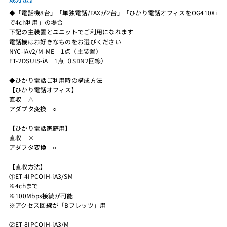
◆「電話機8台」「単独電話/FAXが2台」「ひかり電話オフィスをOG410Xi
で4ch利用」の場合
下記の主装置とユニットでご利用になれます
電話機はお好きなものをお選びください
NYC-iAv2/M-ME 1点（主装置）
ET-2DSUIS-iA 1点（ISDN2回線）
◆ひかり電話ご利用時の構成方法
【ひかり電話オフィス】
直収 △
アダプタ変換 ○
【ひかり電話家庭用】
直収 ×
アダプタ変換 ○
【直収方法】
①ET-4IPCOIH-iA3/SM
※4chまで
※100Mbps接続が可能
※アクセス回線が「Bフレッツ」用
②ET-8IPCOIH-iA3/M