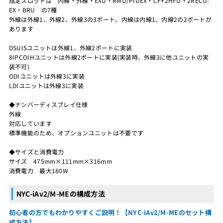
指定スロットは 内線・外線・EXU・RMU/PIUEX・CF+2HFU・2RECU-
EX・BRU の7種
外線は外線1、外線2、外線3の3ポート、内線は内線1、内線2の2ポートが
あります
DSUISユニットは外線1、外線2ポートに実装
8IPCOIHユニットは外線2ポートに実装(実装時、外線3に他ユニットの実
装不可)
ODIユニットは外線3に実装
LDIユニットは外線3に実装
◆ナンバーディスプレイ仕様
外線
対応しています
標準機能のため、オプションユニットは不要です
◆サイズと消費電力
サイズ 475mm×111mm×316mm
消費電力 最大180W
NYC-iAv2/M-MEの構成方法
初心者の方でもわかりやすくご説明！【NYC-iAv2/M-MEのセット構
成方法】