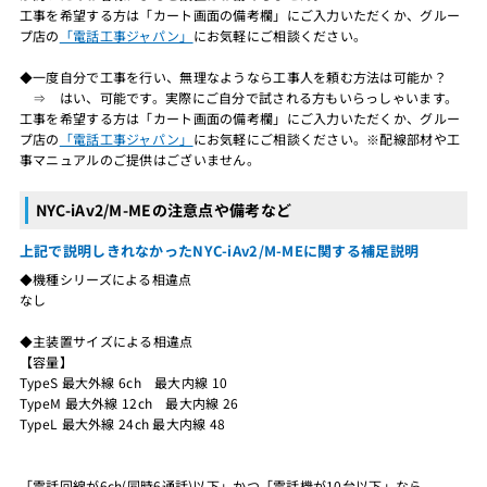
工事を希望する方は「カート画面の備考欄」にご入力いただくか、グルー
プ店の
「電話工事ジャパン」
にお気軽にご相談ください。
◆一度自分で工事を行い、無理なようなら工事人を頼む方法は可能か？
⇒ はい、可能です。実際にご自分で試される方もいらっしゃいます。
工事を希望する方は「カート画面の備考欄」にご入力いただくか、グルー
プ店の
「電話工事ジャパン」
にお気軽にご相談ください。※配線部材や工
事マニュアルのご提供はございません。
NYC-iAv2/M-MEの注意点や備考など
上記で説明しきれなかったNYC-iAv2/M-MEに関する補足説明
◆機種シリーズによる相違点
なし
◆主装置サイズによる相違点
【容量】
TypeS 最大外線 6ch 最大内線 10
TypeM 最大外線 12ch 最大内線 26
TypeL 最大外線 24ch 最大内線 48
「電話回線が6ch(同時6通話)以下」かつ「電話機が10台以下」なら