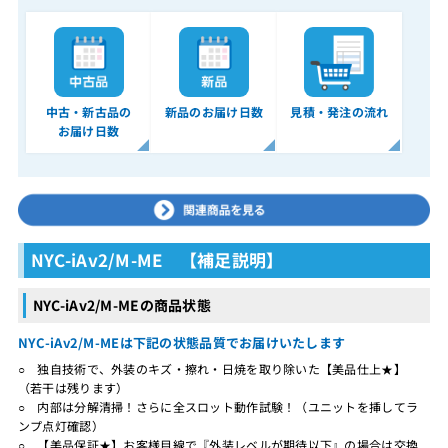
中古・新古品の
新品のお届け日数
見積・発注の流れ
お届け日数
NYC-iAv2/M-ME 【補足説明】
NYC-iAv2/M-MEの商品状態
NYC-iAv2/M-MEは下記の状態品質でお届けいたします
○ 独自技術で、外装のキズ・擦れ・日焼を取り除いた【美品仕上★】
（若干は残ります）
○ 内部は分解清掃！さらに全スロット動作試験！（ユニットを挿してラ
ンプ点灯確認）
○ 【美品保証★】お客様目線で『外装レベルが期待以下』の場合は交換