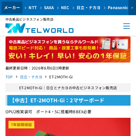
メーカー
NTT
SAXA
NEC
日立・ナカヨ
Panasonic
>
中古美品ビジネスフォン販売店
最終更新日時：2026年8月6日3時更新
TOP
日立・ナカヨ
ET-2MOTH-Gi
ET-2MOTH-Gi｜日立とナカヨの中古ビジネスフォン販売店
【中古】ET-2MOTH-Gi：2マザーボード
OPU2枚実装可 ポート4・5に搭載時BBEX必要