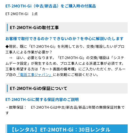
ET-2MOTH-Gi（中古/新古品）をご購入時の付属品
ET-2MOTH-Gi 1点
ET-2MOTH-Giの取付工事
お客様で取付できるのか？できないのか？を中心に解説いたします
◆現状、既に「ET-2MOTH-Gi」を利用しており、交換/増設したいがプロ
工事人による作業が必要か？
⇒ はい、必要となります。「ET-2MOTH-Gi」の交換/増設は「システ
ムデータ設定」が発生するため、プロ工事人による派遣工事が必須です。
工事を希望する方は「カート画面の備考欄」にご入力いただくか、グルー
プ店の
「電話工事ジャパン」
にお気軽にご相談ください。
ET-2MOTH-Giの保証について
ET-2MOTH-Giに関する保証内容のご説明
・故障保証： ET-2MOTH-Giは中古/新古品/新品1年間の無償保証対象で
す
【レンタル】ET-2MOTH-Gi：30日レンタル