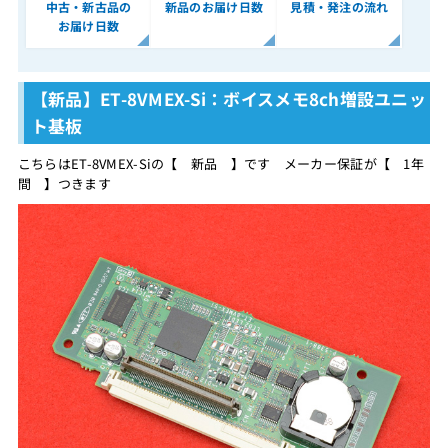
中古・新古品の
新品のお届け日数
見積・発注の流れ
お届け日数
【新品】ET-8VMEX-Si：ボイスメモ8ch増設ユニッ
ト基板
こちらはET-8VMEX-Siの【 新品 】です メーカー保証が【 1年
間 】つきます