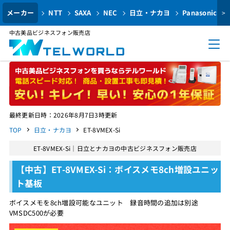
メーカー
NTT
SAXA
NEC
日立・ナカヨ
Panasonic
>
中古美品ビジネスフォン販売店
最終更新日時：2026年8月7日3時更新
TOP
日立・ナカヨ
ET-8VMEX-Si
ET-8VMEX-Si｜日立とナカヨの中古ビジネスフォン販売店
【中古】ET-8VMEX-Si：ボイスメモ8ch増設ユニッ
ト基板
ボイスメモを8ch増設可能なユニット 録音時間の追加は別途
VMSDC500が必要