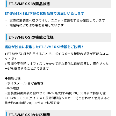
ET-8VMEX-Siの商品状態
ET-8VMEX-Siは下記の状態品質でお届けいたします
○ 実際に主装置へ取り付けし、ユニット認識をするか確認しています
○ 梱包時にぷちぷち袋を利用しています
ET-8VMEX-Siの機能と仕様
当店が独自に収集したET-8VMEX-Si情報をご説明！
○ ET-8VMEX-Siを利用することで、ボイスメール機能の拡張が可能なユニ
ットです
○ 夜間や不在時にオフィスにかかってきた着信に自動応答し、用件メッセ
ージを録音することができます
◆機能仕様
○ ボイスメール(留守番電話)
○ 8ch増設
○ 主装置初期実装と合わせて 10ch 最大約5時間 20,000件まで拡張可能
○ ET-VMSDC500(ボイスメモ長時間録音ＳＤカード)と合わせて使用すると
最大約500時間 20,000件まで拡張可能
ET-8VMEX-Siの対応機種