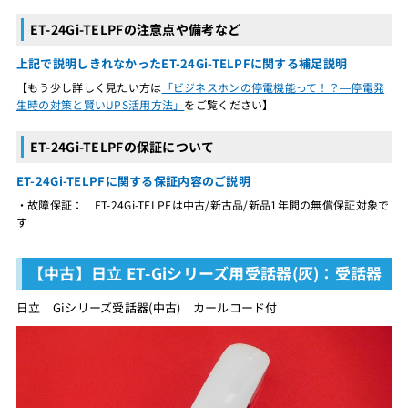
ET-24Gi-TELPFの注意点や備考など
上記で説明しきれなかったET-24Gi-TELPFに関する補足説明
【もう少し詳しく見たい方は
「ビジネスホンの停電機能って！？―停電発
生時の対策と賢いUPS活用方法」
をご覧ください】
ET-24Gi-TELPFの保証について
ET-24Gi-TELPFに関する保証内容のご説明
・故障保証： ET-24Gi-TELPFは中古/新古品/新品1年間の無償保証対象で
す
【中古】日立 ET-Giシリーズ用受話器(灰)：受話器
日立 Giシリーズ受話器(中古) カールコード付