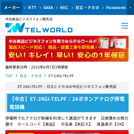
メーカー
NTT
SAXA
NEC
日立・ナカヨ
Panasonic
>
中古美品ビジネスフォン販売店
最終更新日時：2026年8月7日3時更新
TOP
日立・ナカヨ
ET-24Gi-TELPF
ET-24Gi-TELPF｜日立とナカヨの中古ビジネスフォン販売店
【中古】ET-24Gi-TELPF：24ボタンアナログ停電
電話機
停電時でもアナログ局線を利用して通話ができます 日焼薄めの努力
磨き カールコード【美品】 示名条【未記入】 液晶表示【OK】