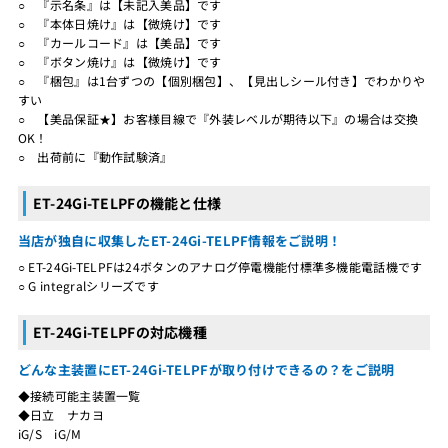
○ 『示名条』は【未記入美品】です
○ 『本体日焼け』は【微焼け】です
○ 『カールコード』は【美品】です
○ 『ボタン焼け』は【微焼け】です
○ 『梱包』は1台ずつの【個別梱包】、【見出しシール付き】でわかりや
すい
○ 【美品保証★】お客様目線で『外装レベルが期待以下』の場合は交換
OK！
○ 出荷前に『動作試験済』
ET-24Gi-TELPFの機能と仕様
当店が独自に収集したET-24Gi-TELPF情報をご説明！
○ ET-24Gi-TELPFは24ボタンのアナログ停電機能付標準多機能電話機です
○ G integralシリーズです
ET-24Gi-TELPFの対応機種
どんな主装置にET-24Gi-TELPFが取り付けできるの？をご説明
◆接続可能主装置一覧
◆日立 ナカヨ
iG/S iG/M