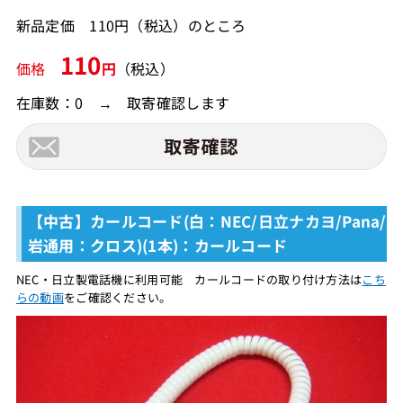
新品定価 110円（税込）のところ
110
価格
円
（税込）
在庫数：0 → 取寄確認します
【中古】カールコード(白：NEC/日立ナカヨ/Pana/
岩通用：クロス)(1本)：カールコード
NEC・日立製電話機に利用可能 カールコードの取り付け方法は
こち
らの動画
をご確認ください。