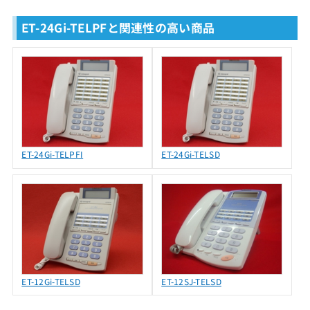
ET-24Gi-TELPFと関連性の高い商品
ET-24Gi-TELPFI
ET-24Gi-TELSD
ET-12Gi-TELSD
ET-12SJ-TELSD