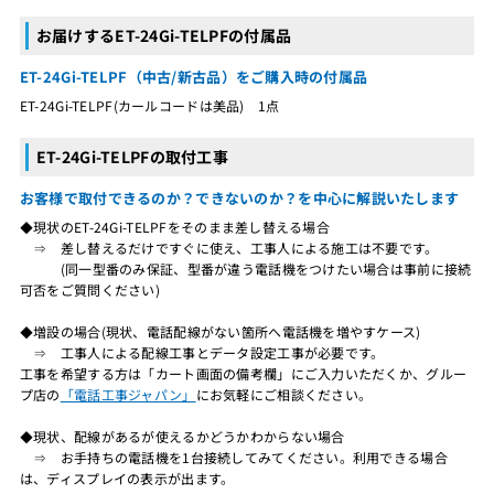
お届けするET-24Gi-TELPFの付属品
ET-24Gi-TELPF（中古/新古品）をご購入時の付属品
ET-24Gi-TELPF(カールコードは美品) 1点
ET-24Gi-TELPFの取付工事
お客様で取付できるのか？できないのか？を中心に解説いたします
◆現状のET-24Gi-TELPFをそのまま差し替える場合
⇒ 差し替えるだけですぐに使え、工事人による施工は不要です。
(同一型番のみ保証、型番が違う電話機をつけたい場合は事前に接続
可否をご質問ください)
◆増設の場合(現状、電話配線がない箇所へ電話機を増やすケース)
⇒ 工事人による配線工事とデータ設定工事が必要です。
工事を希望する方は「カート画面の備考欄」にご入力いただくか、グルー
プ店の
「電話工事ジャパン」
にお気軽にご相談ください。
◆現状、配線があるが使えるかどうかわからない場合
⇒ お手持ちの電話機を1台接続してみてください。利用できる場合
は、ディスプレイの表示が出ます。